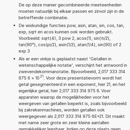
De op deze manier gecombineerde meeteenheden
moeten natuurlijk bij elkaar passen en zinvol zijn in de
betreffende combinatie.
De wiskundige functies pow, asin, atan, sin, cos, tan,
exp, sqrt en acos kunnen ook worden gebruikt.
Voorbeeld: sqrt(4), 3 pow 2, acos(1), sin(π/2),
tan(90°), cos(pi/2), asin(1/2), atan(1/4), sin(90) of 2
exp 3
Als er een vinkje is geplaatst naast 'Getallen in
wetenschappelijke notatie', verschijnt het antwoord in
zwevendekommanotatie. Bijvoorbeeld, 2,017 333 314
21
975 6
×
10
. Voor deze presentatievorm wordt het
getal gesegmenteerd in een exponent, hier 21, en het
eigenlijke getal, hier 2,017 333 314 975 6. Voor
apparaten waarop de mogelijkheden voor het
weergeven van getallen beperkt is, zoals bijvoorbeeld
bij zakrekenmachines, worden getallen ook
weergegeven als 2,017 333 314 975 6E+21. Dit maakt
met name zeer grote en zeer kleine aantallen
gemakkelijker leesbaar. Indien op deze plaats geen