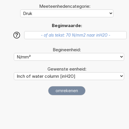
Meeteenhedencategorie:
Beginwaarde:
?
Begineenheid:
Gewenste eenheid: