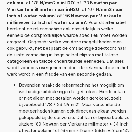
column
' of '78
N/mm2 = inH2O
' of '23
Newton per
Vierkante millimeter naar inH2O
' of '67
N/mm2 naar
Inch of water column
' of '56
Newton per Vierkante
millimeter to Inch of water column
'. Voor dit alternatief
berekent de rekenmachine ook onmiddellijk in welke
eenheid de oorspronkelijke waarde specifiek moet worden
omgezet. Ongeacht welke van deze mogelijkheden men
ook gebruikt, het bespaart de omslachtige zoektocht naar
de juiste vermelding in lange selectielijsten met talloze
categorieën en talloze ondersteunde eenheden. Dat alles
wordt voor ons overgenomen door de rekenmachine en het
werk wordt in een fractie van een seconde gedaan.
Bovendien maakt de rekenmachine het mogelijk om
wiskundige uitdrukkingen te gebruiken. Hierdoor kan
er niet alleen met getallen worden gerekend, zoals
bijvoorbeeld '78 * 23 N/mm2'. Maar verschillende
meeteenheden kunnen ook direct aan elkaar worden
gekoppeld bij de conversie. Dat kan er bijvoorbeeld zo
uitzien: '89 Newton per Vierkante millimeter + 34 Inch
of water column' of '67mm x 12cm x 56dm = ? cm^3'.