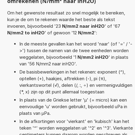
omrekenen (N/mm² naar inH2O)
Om het gewenste resultaat zo snel mogelijk te bereiken,
kun je de om te rekenen waarde het beste als tekst
invoeren, bijvoorbeeld '23
N/mm2 naar inH2O
' of '67
N/mm2 to inH2O
' of gewoon '12
N/mm2
':
In de meeste gevallen kan het woord 'naar' (of '=' / '-
>') tussen de namen van de twee eenheden worden
weggelaten, bijvoorbeeld '1
N/mm2 inH2O
' in plaats
van '56 N/mm2 naar inH2O'.
De basisbewerkingen in het rekenen: exponent (^),
optellen (+), haakjes, aftrekken (-), pi (π),
vierkantswortel (√), delen (/, :, ÷) en vermenigvuldigen
(*, x) zijn op dit punt allemaal toegestaan
In plaats van de Griekse letter 'µ' (= micro) kan een
eenvoudige 'u' worden gebruikt, bijvoorbeeld uPa in
plaats van µPa.
In de afkortingen voor 'vierkant' en 'kubisch' kan het
teken '^' worden weggelaten uit '^2' en '^3'. Vierkante
centimeters kunnen daarom worden geschreven als