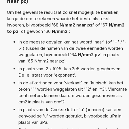
naar pz)
Om het gewenste resultaat zo snel mogelijk te bereiken,
kun je de om te rekenen waarde het beste als tekst
invoeren, bijvoorbeeld '68
N/mm2 naar pz
' of '67
N/mm2
to pz
' of gewoon '66
N/mm2
':
In de meeste gevallen kan het woord 'naar' (of '=' / '-
>') tussen de namen van de twee eenheden worden
weggelaten, bijvoorbeeld '64
N/mm2 pz
' in plaats
van '65 N/mm2 naar pz'.
In plaats van '2 x 10^5' kan 2e5 worden geschreven.
De 'e' staat voor 'exponent'.
In de afkortingen voor 'vierkant' en 'kubisch' kan het
teken '^' worden weggelaten uit '^2' en '^3'. Vierkante
centimeters kunnen daarom worden geschreven als
cm2 in plaats van cm^2.
In plaats van de Griekse letter 'µ' (= micro) kan een
eenvoudige 'u' worden gebruikt, bijvoorbeeld uPa in
plaats van µPa.