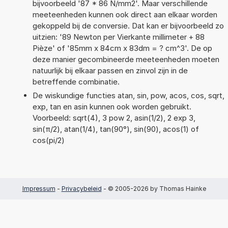
bijvoorbeeld '87 * 86 N/mm2'. Maar verschillende
meeteenheden kunnen ook direct aan elkaar worden
gekoppeld bij de conversie. Dat kan er bijvoorbeeld zo
uitzien: '89 Newton per Vierkante millimeter + 88
Pièze' of '85mm x 84cm x 83dm = ? cm^3'. De op
deze manier gecombineerde meeteenheden moeten
natuurlijk bij elkaar passen en zinvol zijn in de
betreffende combinatie.
De wiskundige functies atan, sin, pow, acos, cos, sqrt,
exp, tan en asin kunnen ook worden gebruikt.
Voorbeeld: sqrt(4), 3 pow 2, asin(1/2), 2 exp 3,
sin(π/2), atan(1/4), tan(90°), sin(90), acos(1) of
cos(pi/2)
Impressum
-
Privacybeleid
- © 2005-2026 by Thomas Hainke