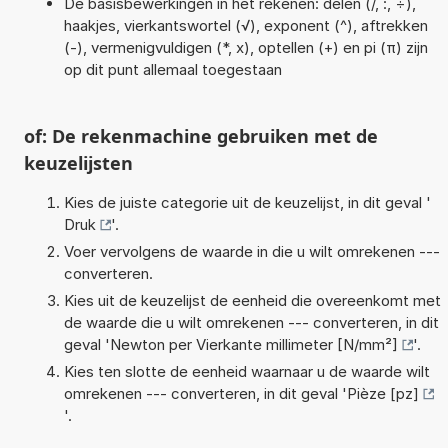
De basisbewerkingen in het rekenen: delen (/, :, ÷),
haakjes, vierkantswortel (√), exponent (^), aftrekken
(-), vermenigvuldigen (*, x), optellen (+) en pi (π) zijn
op dit punt allemaal toegestaan
of: De rekenmachine gebruiken met de
keuzelijsten
Kies de juiste categorie uit de keuzelijst, in dit geval '
Druk
'.
Voer vervolgens de waarde in die u wilt omrekenen ---
converteren.
Kies uit de keuzelijst de eenheid die overeenkomt met
de waarde die u wilt omrekenen --- converteren, in dit
geval '
Newton per Vierkante millimeter [N/mm²]
'.
Kies ten slotte de eenheid waarnaar u de waarde wilt
omrekenen --- converteren, in dit geval '
Pièze [pz]
'.