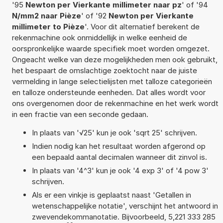
'95
Newton per Vierkante millimeter naar pz
' of '94
N/mm2 naar Pièze
' of '92
Newton per Vierkante
millimeter to Pièze
'. Voor dit alternatief berekent de
rekenmachine ook onmiddellijk in welke eenheid de
oorspronkelijke waarde specifiek moet worden omgezet.
Ongeacht welke van deze mogelijkheden men ook gebruikt,
het bespaart de omslachtige zoektocht naar de juiste
vermelding in lange selectielijsten met talloze categorieën
en talloze ondersteunde eenheden. Dat alles wordt voor
ons overgenomen door de rekenmachine en het werk wordt
in een fractie van een seconde gedaan.
In plaats van '√25' kun je ook 'sqrt 25' schrijven.
Indien nodig kan het resultaat worden afgerond op
een bepaald aantal decimalen wanneer dit zinvol is.
In plaats van '4^3' kun je ook '4 exp 3' of '4 pow 3'
schrijven.
Als er een vinkje is geplaatst naast 'Getallen in
wetenschappelijke notatie', verschijnt het antwoord in
zwevendekommanotatie. Bijvoorbeeld, 5,221 333 285