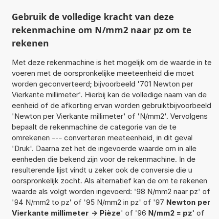
Gebruik de volledige kracht van deze
rekenmachine om N/mm2 naar pz om te
rekenen
Met deze rekenmachine is het mogelijk om de waarde in te
voeren met de oorspronkelijke meeteenheid die moet
worden geconverteerd; bijvoorbeeld '701 Newton per
Vierkante millimeter'. Hierbij kan de volledige naam van de
eenheid of de afkorting ervan worden gebruiktbijvoorbeeld
'Newton per Vierkante millimeter' of 'N/mm2'. Vervolgens
bepaalt de rekenmachine de categorie van de te
omrekenen --- converteren meeteenheid, in dit geval
'Druk'. Daarna zet het de ingevoerde waarde om in alle
eenheden die bekend zijn voor de rekenmachine. In de
resulterende lijst vindt u zeker ook de conversie die u
oorspronkelijk zocht. Als alternatief kan de om te rekenen
waarde als volgt worden ingevoerd: '98 N/mm2 naar pz' of
'94 N/mm2 to pz' of '95 N/mm2 in pz' of '97
Newton per
Vierkante millimeter -> Pièze
' of '96
N/mm2 = pz
' of