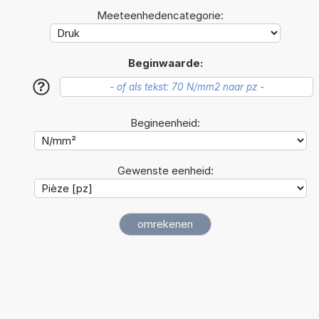
Meeteenhedencategorie:
Beginwaarde:
?
Begineenheid:
Gewenste eenheid: