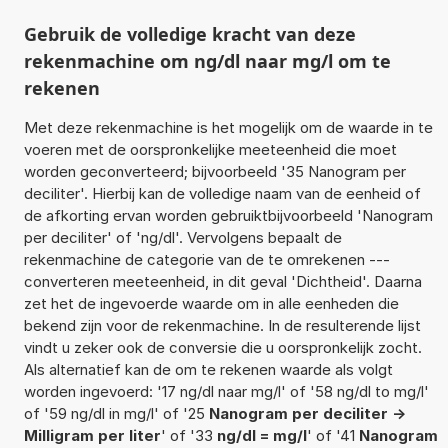
Gebruik de volledige kracht van deze
rekenmachine om ng/dl naar mg/l om te
rekenen
Met deze rekenmachine is het mogelijk om de waarde in te
voeren met de oorspronkelijke meeteenheid die moet
worden geconverteerd; bijvoorbeeld '35 Nanogram per
deciliter'. Hierbij kan de volledige naam van de eenheid of
de afkorting ervan worden gebruiktbijvoorbeeld 'Nanogram
per deciliter' of 'ng/dl'. Vervolgens bepaalt de
rekenmachine de categorie van de te omrekenen ---
converteren meeteenheid, in dit geval 'Dichtheid'. Daarna
zet het de ingevoerde waarde om in alle eenheden die
bekend zijn voor de rekenmachine. In de resulterende lijst
vindt u zeker ook de conversie die u oorspronkelijk zocht.
Als alternatief kan de om te rekenen waarde als volgt
worden ingevoerd: '17 ng/dl naar mg/l' of '58 ng/dl to mg/l'
of '59 ng/dl in mg/l' of '25
Nanogram per deciliter ->
Milligram per liter
' of '33
ng/dl = mg/l
' of '41
Nanogram