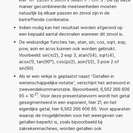
manier gecombineerde meeteenheden moeten
natuurlijk bij elkaar passen en zinvol zijn in de
betreffende combinatie.
Indien nodig kan het resultaat worden afgerond op
een bepaald aantal decimalen wanneer dit zinvol is.
De wiskundige functies tan, atan, sin, cos, sqrt, exp,
pow, asin en acos kunnen ook worden gebruikt.
Voorbeeld: sin(π/2), 2 exp 3, atan(1/4), sqrt(4),
acos(1), tan(90°), cos(pi/2), asin(1/2), 3 pow 2 of
sin(90)
Als er een vinkje is geplaatst naast 'Getallen in
wetenschappelijke notatie', verschijnt het antwoord in
zwevendekommanotatie. Bijvoorbeeld, 6,562 266 606
21
95
×
10
. Voor deze presentatievorm wordt het getal
gesegmenteerd in een exponent, hier 21, en het
eigenlijke getal, hier 6,562 266 606 95. Voor apparaten
waarop de mogelijkheden voor het weergeven van
getallen beperkt is, zoals bijvoorbeeld bij
zakrekenmachines, worden getallen ook