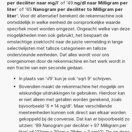
per deciliter naar mg/l
' of '49
ng/dl naar Milligram per
liter
' of '65
Nanogram per deciliter to Milligram per
liter
'. Voor dit alternatief berekent de rekenmachine ook
onmiddellijk in welke eenheid de oorspronkelijke waarde
specifiek moet worden omgezet. Ongeacht welke van deze
mogelijkheden men ook gebruikt, het bespaart de
omslachtige zoektocht naar de juiste vermelding in lange
selectielijsten met talloze categorieën en talloze
ondersteunde eenheden. Dat alles wordt voor ons
overgenomen door de rekenmachine en het werk wordt in
een fractie van een seconde gedaan.
In plaats van '√9' kun je ook 'sqrt 9' schrijven.
Bovendien maakt de rekenmachine het mogelijk om
wiskundige uitdrukkingen te gebruiken. Hierdoor kan
er niet alleen met getallen worden gerekend, zoals
bijvoorbeeld '6 * 14 ng/dl'. Maar verschillende
meeteenheden kunnen ook direct aan elkaar worden
gekoppeld bij de conversie. Dat kan er bijvoorbeeld zo
uitzien: '89 Nanogram per deciliter + 97 Milligram per
liter' of '22mm x 30cm x 38dm = ? cm^3'. De op deze