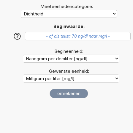
Meeteenhedencategorie:
Beginwaarde:
?
Begineenheid:
Gewenste eenheid: