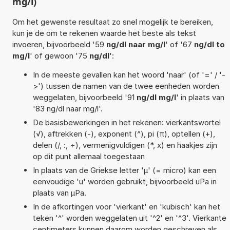
mg/l)
Om het gewenste resultaat zo snel mogelijk te bereiken,
kun je de om te rekenen waarde het beste als tekst
invoeren, bijvoorbeeld '59
ng/dl naar mg/l
' of '67
ng/dl to
mg/l
' of gewoon '75
ng/dl
':
In de meeste gevallen kan het woord 'naar' (of '=' / '-
>') tussen de namen van de twee eenheden worden
weggelaten, bijvoorbeeld '91
ng/dl mg/l
' in plaats van
'83 ng/dl naar mg/l'.
De basisbewerkingen in het rekenen: vierkantswortel
(√), aftrekken (-), exponent (^), pi (π), optellen (+),
delen (/, :, ÷), vermenigvuldigen (*, x) en haakjes zijn
op dit punt allemaal toegestaan
In plaats van de Griekse letter 'µ' (= micro) kan een
eenvoudige 'u' worden gebruikt, bijvoorbeeld uPa in
plaats van µPa.
In de afkortingen voor 'vierkant' en 'kubisch' kan het
teken '^' worden weggelaten uit '^2' en '^3'. Vierkante
centimeters kunnen daarom worden geschreven als