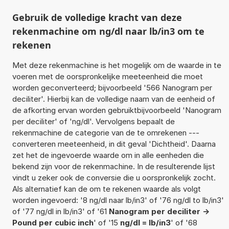
Gebruik de volledige kracht van deze
rekenmachine om ng/dl naar lb/in3 om te
rekenen
Met deze rekenmachine is het mogelijk om de waarde in te
voeren met de oorspronkelijke meeteenheid die moet
worden geconverteerd; bijvoorbeeld '566 Nanogram per
deciliter'. Hierbij kan de volledige naam van de eenheid of
de afkorting ervan worden gebruiktbijvoorbeeld 'Nanogram
per deciliter' of 'ng/dl'. Vervolgens bepaalt de
rekenmachine de categorie van de te omrekenen ---
converteren meeteenheid, in dit geval 'Dichtheid'. Daarna
zet het de ingevoerde waarde om in alle eenheden die
bekend zijn voor de rekenmachine. In de resulterende lijst
vindt u zeker ook de conversie die u oorspronkelijk zocht.
Als alternatief kan de om te rekenen waarde als volgt
worden ingevoerd: '8 ng/dl naar lb/in3' of '76 ng/dl to lb/in3'
of '77 ng/dl in lb/in3' of '61
Nanogram per deciliter ->
Pound per cubic inch
' of '15
ng/dl = lb/in3
' of '68