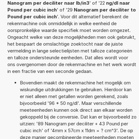
Nanogram per deciliter naar lb/in3
' of '22
ng/dl naar
Pound per cubic inch
' of '29
Nanogram per deciliter to
Pound per cubic inch
'. Voor dit alternatief berekent de
rekenmachine ook onmiddellijk in welke eenheid de
oorspronkelijke waarde specifiek moet worden omgezet.
Ongeacht welke van deze mogelijkheden men ook gebruikt,
het bespaart de omslachtige zoektocht naar de juiste
vermelding in lange selectielijsten met talloze categorieën
en talloze ondersteunde eenheden. Dat alles wordt voor
ons overgenomen door de rekenmachine en het werk wordt
in een fractie van een seconde gedaan.
Bovendien maakt de rekenmachine het mogelijk om
wiskundige uitdrukkingen te gebruiken. Hierdoor kan
er niet alleen met getallen worden gerekend, zoals
bijvoorbeeld '96 * 50 ng/dl'. Maar verschillende
meeteenheden kunnen ook direct aan elkaar worden
gekoppeld bij de conversie. Dat kan er bijvoorbeeld zo
uitzien: '89 Nanogram per deciliter + 43 Pound per
cubic inch' of '4mm x 57cm x 11dm = ? cm^3'. De op
deze manier gecombineerde meeteenheden moeten