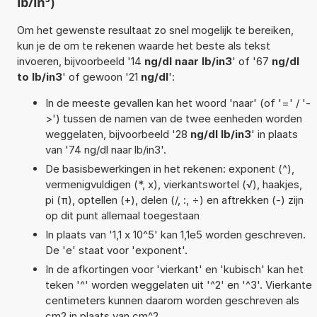
lb/in³)
Om het gewenste resultaat zo snel mogelijk te bereiken,
kun je de om te rekenen waarde het beste als tekst
invoeren, bijvoorbeeld '14
ng/dl naar lb/in3
' of '67
ng/dl
to lb/in3
' of gewoon '21
ng/dl
':
In de meeste gevallen kan het woord 'naar' (of '=' / '-
>') tussen de namen van de twee eenheden worden
weggelaten, bijvoorbeeld '28
ng/dl lb/in3
' in plaats
van '74 ng/dl naar lb/in3'.
De basisbewerkingen in het rekenen: exponent (^),
vermenigvuldigen (*, x), vierkantswortel (√), haakjes,
pi (π), optellen (+), delen (/, :, ÷) en aftrekken (-) zijn
op dit punt allemaal toegestaan
In plaats van '1,1 x 10^5' kan 1,1e5 worden geschreven.
De 'e' staat voor 'exponent'.
In de afkortingen voor 'vierkant' en 'kubisch' kan het
teken '^' worden weggelaten uit '^2' en '^3'. Vierkante
centimeters kunnen daarom worden geschreven als
cm2 in plaats van cm^2.