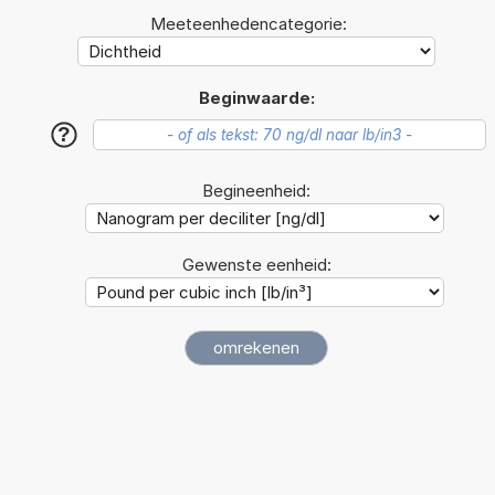
Meeteenhedencategorie:
Beginwaarde:
?
Begineenheid:
Gewenste eenheid: