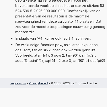
gebruikelijke manier weergegeven. Voor het
bovenstaande voorbeeld zou het er dan zo uitzien: 53
524 599 512 926 000 000 000. Onafhankelijk van de
presentatie van de resultaten is de maximale
nauwkeurigheid van deze calculator 14 plaatsen. Dat
zou voor de meeste toepassingen nauwkeurig genoeg
moeten zijn.
In plaats van '√4' kun je ook 'sqrt 4' schrijven.
De wiskundige functies pow, asin, atan, exp, acos,
cos, sqrt, tan en sin kunnen ook worden gebruikt.
Voorbeeld: atan(1/4), 3 pow 2, tan(90°), sin(π/2),
acos(1), asin(1/2), sqrt(4), 2 exp 3, sin(90) of cos(pi/2)
Impressum
-
Privacybeleid
- © 2005-2026 by Thomas Hainke