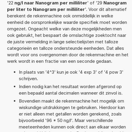
'22
ng/l naar Nanogram per milliliter
' of '29
Nanogram
per liter to Nanogram per milliliter
'. Voor dit alternatief
berekent de rekenmachine ook onmiddellijk in welke
eenheid de oorspronkelijke waarde specifiek moet worden
omgezet. Ongeacht welke van deze mogelijkheden men
ook gebruikt, het bespaart de omslachtige zoektocht naar
de juiste vermelding in lange selectielijsten met talloze
categorieën en talloze ondersteunde eenheden. Dat alles
wordt voor ons overgenomen door de rekenmachine en het
werk wordt in een fractie van een seconde gedaan.
In plaats van '4^3' kun je ook '4 exp 3' of '4 pow 3'
schrijven.
Indien nodig kan het resultaat worden afgerond op
een bepaald aantal decimalen wanneer dit zinvol is.
Bovendien maakt de rekenmachine het mogelijk om
wiskundige uitdrukkingen te gebruiken. Hierdoor kan
er niet alleen met getallen worden gerekend, zoals
bijvoorbeeld '96 * 50 ng/l'. Maar verschillende
meeteenheden kunnen ook direct aan elkaar worden