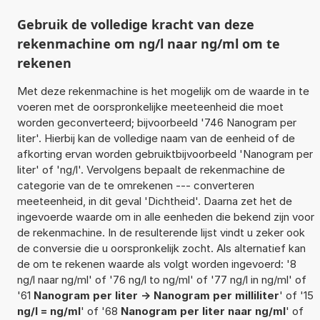
Gebruik de volledige kracht van deze
rekenmachine om ng/l naar ng/ml om te
rekenen
Met deze rekenmachine is het mogelijk om de waarde in te
voeren met de oorspronkelijke meeteenheid die moet
worden geconverteerd; bijvoorbeeld '746 Nanogram per
liter'. Hierbij kan de volledige naam van de eenheid of de
afkorting ervan worden gebruiktbijvoorbeeld 'Nanogram per
liter' of 'ng/l'. Vervolgens bepaalt de rekenmachine de
categorie van de te omrekenen --- converteren
meeteenheid, in dit geval 'Dichtheid'. Daarna zet het de
ingevoerde waarde om in alle eenheden die bekend zijn voor
de rekenmachine. In de resulterende lijst vindt u zeker ook
de conversie die u oorspronkelijk zocht. Als alternatief kan
de om te rekenen waarde als volgt worden ingevoerd: '8
ng/l naar ng/ml' of '76 ng/l to ng/ml' of '77 ng/l in ng/ml' of
'61
Nanogram per liter -> Nanogram per milliliter
' of '15
ng/l = ng/ml
' of '68
Nanogram per liter naar ng/ml
' of