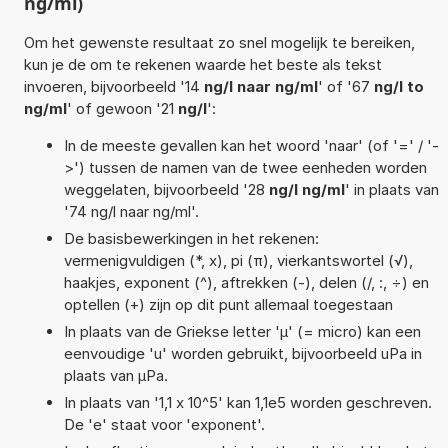
ng/ml)
Om het gewenste resultaat zo snel mogelijk te bereiken,
kun je de om te rekenen waarde het beste als tekst
invoeren, bijvoorbeeld '14
ng/l naar ng/ml
' of '67
ng/l to
ng/ml
' of gewoon '21
ng/l
':
In de meeste gevallen kan het woord 'naar' (of '=' / '-
>') tussen de namen van de twee eenheden worden
weggelaten, bijvoorbeeld '28
ng/l ng/ml
' in plaats van
'74 ng/l naar ng/ml'.
De basisbewerkingen in het rekenen:
vermenigvuldigen (*, x), pi (π), vierkantswortel (√),
haakjes, exponent (^), aftrekken (-), delen (/, :, ÷) en
optellen (+) zijn op dit punt allemaal toegestaan
In plaats van de Griekse letter 'µ' (= micro) kan een
eenvoudige 'u' worden gebruikt, bijvoorbeeld uPa in
plaats van µPa.
In plaats van '1,1 x 10^5' kan 1,1e5 worden geschreven.
De 'e' staat voor 'exponent'.