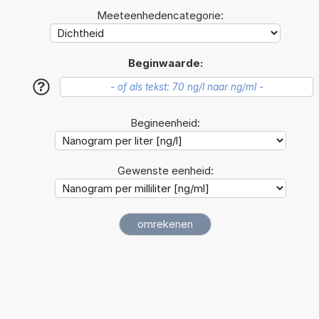
Meeteenhedencategorie:
Beginwaarde:
?
Begineenheid:
Gewenste eenheid: