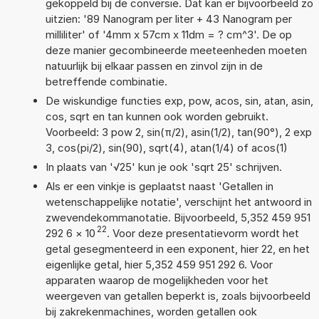
gekoppeld bij de conversie. Dat kan er bijvoorbeeld zo
uitzien: '89 Nanogram per liter + 43 Nanogram per
milliliter' of '4mm x 57cm x 11dm = ? cm^3'. De op
deze manier gecombineerde meeteenheden moeten
natuurlijk bij elkaar passen en zinvol zijn in de
betreffende combinatie.
De wiskundige functies exp, pow, acos, sin, atan, asin,
cos, sqrt en tan kunnen ook worden gebruikt.
Voorbeeld: 3 pow 2, sin(π/2), asin(1/2), tan(90°), 2 exp
3, cos(pi/2), sin(90), sqrt(4), atan(1/4) of acos(1)
In plaats van '√25' kun je ook 'sqrt 25' schrijven.
Als er een vinkje is geplaatst naast 'Getallen in
wetenschappelijke notatie', verschijnt het antwoord in
zwevendekommanotatie. Bijvoorbeeld, 5,352 459 951
22
292 6
×
10
. Voor deze presentatievorm wordt het
getal gesegmenteerd in een exponent, hier 22, en het
eigenlijke getal, hier 5,352 459 951 292 6. Voor
apparaten waarop de mogelijkheden voor het
weergeven van getallen beperkt is, zoals bijvoorbeeld
bij zakrekenmachines, worden getallen ook