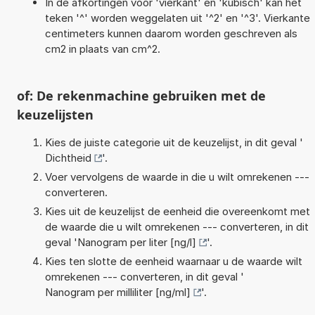
In de afkortingen voor 'vierkant' en 'kubisch' kan het
teken '^' worden weggelaten uit '^2' en '^3'. Vierkante
centimeters kunnen daarom worden geschreven als
cm2 in plaats van cm^2.
of: De rekenmachine gebruiken met de
keuzelijsten
Kies de juiste categorie uit de keuzelijst, in dit geval '
Dichtheid
'.
Voer vervolgens de waarde in die u wilt omrekenen ---
converteren.
Kies uit de keuzelijst de eenheid die overeenkomt met
de waarde die u wilt omrekenen --- converteren, in dit
geval '
Nanogram per liter [ng/l]
'.
Kies ten slotte de eenheid waarnaar u de waarde wilt
omrekenen --- converteren, in dit geval '
Nanogram per milliliter [ng/ml]
'.