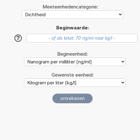
Meeteenhedencategorie:
Beginwaarde:
?
Begineenheid:
Gewenste eenheid: