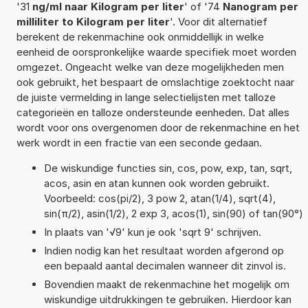
'31
ng/ml naar Kilogram per liter
' of '74
Nanogram per
milliliter to Kilogram per liter
'. Voor dit alternatief
berekent de rekenmachine ook onmiddellijk in welke
eenheid de oorspronkelijke waarde specifiek moet worden
omgezet. Ongeacht welke van deze mogelijkheden men
ook gebruikt, het bespaart de omslachtige zoektocht naar
de juiste vermelding in lange selectielijsten met talloze
categorieën en talloze ondersteunde eenheden. Dat alles
wordt voor ons overgenomen door de rekenmachine en het
werk wordt in een fractie van een seconde gedaan.
De wiskundige functies sin, cos, pow, exp, tan, sqrt,
acos, asin en atan kunnen ook worden gebruikt.
Voorbeeld: cos(pi/2), 3 pow 2, atan(1/4), sqrt(4),
sin(π/2), asin(1/2), 2 exp 3, acos(1), sin(90) of tan(90°)
In plaats van '√9' kun je ook 'sqrt 9' schrijven.
Indien nodig kan het resultaat worden afgerond op
een bepaald aantal decimalen wanneer dit zinvol is.
Bovendien maakt de rekenmachine het mogelijk om
wiskundige uitdrukkingen te gebruiken. Hierdoor kan