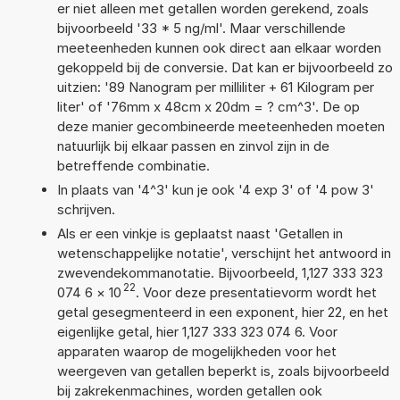
er niet alleen met getallen worden gerekend, zoals
bijvoorbeeld '33 * 5 ng/ml'. Maar verschillende
meeteenheden kunnen ook direct aan elkaar worden
gekoppeld bij de conversie. Dat kan er bijvoorbeeld zo
uitzien: '89 Nanogram per milliliter + 61 Kilogram per
liter' of '76mm x 48cm x 20dm = ? cm^3'. De op
deze manier gecombineerde meeteenheden moeten
natuurlijk bij elkaar passen en zinvol zijn in de
betreffende combinatie.
In plaats van '4^3' kun je ook '4 exp 3' of '4 pow 3'
schrijven.
Als er een vinkje is geplaatst naast 'Getallen in
wetenschappelijke notatie', verschijnt het antwoord in
zwevendekommanotatie. Bijvoorbeeld, 1,127 333 323
22
074 6
×
10
. Voor deze presentatievorm wordt het
getal gesegmenteerd in een exponent, hier 22, en het
eigenlijke getal, hier 1,127 333 323 074 6. Voor
apparaten waarop de mogelijkheden voor het
weergeven van getallen beperkt is, zoals bijvoorbeeld
bij zakrekenmachines, worden getallen ook