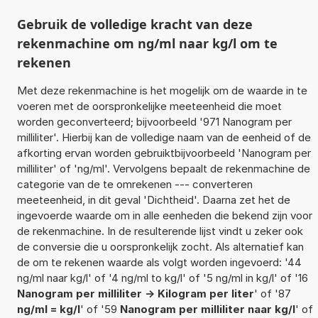
Gebruik de volledige kracht van deze
rekenmachine om ng/ml naar kg/l om te
rekenen
Met deze rekenmachine is het mogelijk om de waarde in te
voeren met de oorspronkelijke meeteenheid die moet
worden geconverteerd; bijvoorbeeld '971 Nanogram per
milliliter'. Hierbij kan de volledige naam van de eenheid of de
afkorting ervan worden gebruiktbijvoorbeeld 'Nanogram per
milliliter' of 'ng/ml'. Vervolgens bepaalt de rekenmachine de
categorie van de te omrekenen --- converteren
meeteenheid, in dit geval 'Dichtheid'. Daarna zet het de
ingevoerde waarde om in alle eenheden die bekend zijn voor
de rekenmachine. In de resulterende lijst vindt u zeker ook
de conversie die u oorspronkelijk zocht. Als alternatief kan
de om te rekenen waarde als volgt worden ingevoerd: '44
ng/ml naar kg/l' of '4 ng/ml to kg/l' of '5 ng/ml in kg/l' of '16
Nanogram per milliliter -> Kilogram per liter
' of '87
ng/ml = kg/l
' of '59
Nanogram per milliliter naar kg/l
' of