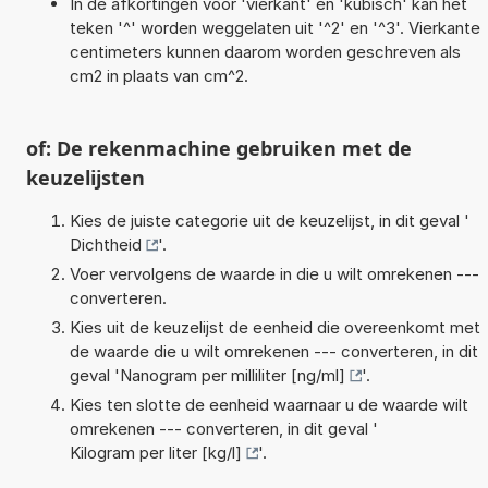
In de afkortingen voor 'vierkant' en 'kubisch' kan het
teken '^' worden weggelaten uit '^2' en '^3'. Vierkante
centimeters kunnen daarom worden geschreven als
cm2 in plaats van cm^2.
of: De rekenmachine gebruiken met de
keuzelijsten
Kies de juiste categorie uit de keuzelijst, in dit geval '
Dichtheid
'.
Voer vervolgens de waarde in die u wilt omrekenen ---
converteren.
Kies uit de keuzelijst de eenheid die overeenkomt met
de waarde die u wilt omrekenen --- converteren, in dit
geval '
Nanogram per milliliter [ng/ml]
'.
Kies ten slotte de eenheid waarnaar u de waarde wilt
omrekenen --- converteren, in dit geval '
Kilogram per liter [kg/l]
'.