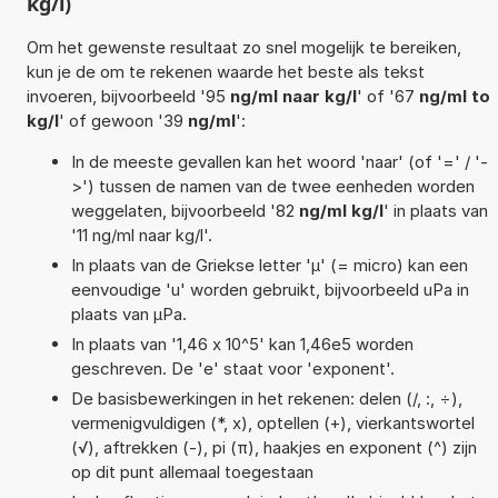
kg/l)
Om het gewenste resultaat zo snel mogelijk te bereiken,
kun je de om te rekenen waarde het beste als tekst
invoeren, bijvoorbeeld '95
ng/ml naar kg/l
' of '67
ng/ml to
kg/l
' of gewoon '39
ng/ml
':
In de meeste gevallen kan het woord 'naar' (of '=' / '-
>') tussen de namen van de twee eenheden worden
weggelaten, bijvoorbeeld '82
ng/ml kg/l
' in plaats van
'11 ng/ml naar kg/l'.
In plaats van de Griekse letter 'µ' (= micro) kan een
eenvoudige 'u' worden gebruikt, bijvoorbeeld uPa in
plaats van µPa.
In plaats van '1,46 x 10^5' kan 1,46e5 worden
geschreven. De 'e' staat voor 'exponent'.
De basisbewerkingen in het rekenen: delen (/, :, ÷),
vermenigvuldigen (*, x), optellen (+), vierkantswortel
(√), aftrekken (-), pi (π), haakjes en exponent (^) zijn
op dit punt allemaal toegestaan