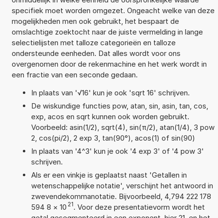
specifiek moet worden omgezet. Ongeacht welke van deze
mogelijkheden men ook gebruikt, het bespaart de
omslachtige zoektocht naar de juiste vermelding in lange
selectielijsten met talloze categorieën en talloze
ondersteunde eenheden. Dat alles wordt voor ons
overgenomen door de rekenmachine en het werk wordt in
een fractie van een seconde gedaan.
In plaats van '√16' kun je ook 'sqrt 16' schrijven.
De wiskundige functies pow, atan, sin, asin, tan, cos,
exp, acos en sqrt kunnen ook worden gebruikt.
Voorbeeld: asin(1/2), sqrt(4), sin(π/2), atan(1/4), 3 pow
2, cos(pi/2), 2 exp 3, tan(90°), acos(1) of sin(90)
In plaats van '4^3' kun je ook '4 exp 3' of '4 pow 3'
schrijven.
Als er een vinkje is geplaatst naast 'Getallen in
wetenschappelijke notatie', verschijnt het antwoord in
zwevendekommanotatie. Bijvoorbeeld, 4,794 222 178
21
594 8
×
10
. Voor deze presentatievorm wordt het
getal gesegmenteerd in een exponent, hier 21, en het