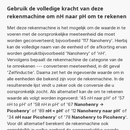
Gebruik de volledige kracht van deze
rekenmachine om nH naar pH om te rekenen
Met deze rekenmachine is het mogelijk om de waarde in te
voeren met de oorspronkelijke meeteenheid die moet
worden geconverteerd; bijvoorbeeld '117 Nanohenry'. Hierbij
kan de volledige naam van de eenheid of de afkorting ervan
worden gebruiktbijvoorbeeld 'Nanohenry' of 'nH'.
Vervolgens bepaalt de rekenmachine de categorie van de
te omrekenen --- converteren meeteenheid, in dit geval
'Zelfinductie'. Daarna zet het de ingevoerde waarde om in
alle eenheden die bekend zijn voor de rekenmachine. In de
resulterende lijst vindt u zeker ook de conversie die u
oorspronkelijk zocht. Als alternatief kan de om te rekenen
waarde als volgt worden ingevoerd: '45 nH naar pH' of '57
nH to pH' of '58 nH in pH' of '67
Nanohenry ->
Picohenry
' of '89
nH = pH
' of '12
Nanohenry naar pH
' of
'34
nH naar Picohenry
' of '78
Nanohenry to Picohenry
'.
Voor dit alternatief berekent de rekenmachine ook
onmiddellijk in welke eenheid de oorspronkelijke waarde