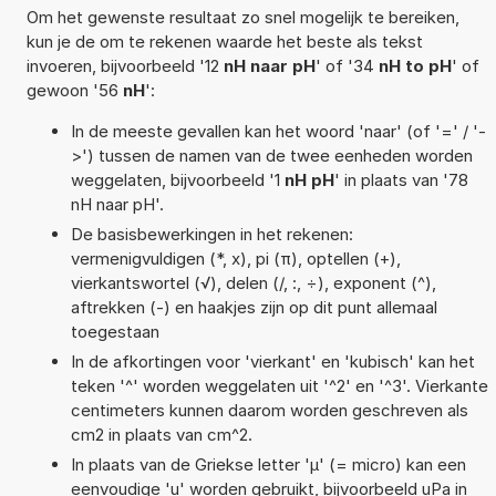
Om het gewenste resultaat zo snel mogelijk te bereiken,
kun je de om te rekenen waarde het beste als tekst
invoeren, bijvoorbeeld '12
nH naar pH
' of '34
nH to pH
' of
gewoon '56
nH
':
In de meeste gevallen kan het woord 'naar' (of '=' / '-
>') tussen de namen van de twee eenheden worden
weggelaten, bijvoorbeeld '1
nH pH
' in plaats van '78
nH naar pH'.
De basisbewerkingen in het rekenen:
vermenigvuldigen (*, x), pi (π), optellen (+),
vierkantswortel (√), delen (/, :, ÷), exponent (^),
aftrekken (-) en haakjes zijn op dit punt allemaal
toegestaan
In de afkortingen voor 'vierkant' en 'kubisch' kan het
teken '^' worden weggelaten uit '^2' en '^3'. Vierkante
centimeters kunnen daarom worden geschreven als
cm2 in plaats van cm^2.
In plaats van de Griekse letter 'µ' (= micro) kan een
eenvoudige 'u' worden gebruikt, bijvoorbeeld uPa in