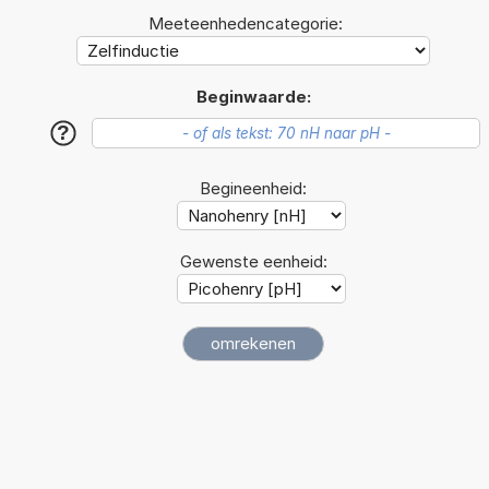
Meeteenhedencategorie:
Beginwaarde:
?
Begineenheid:
Gewenste eenheid: