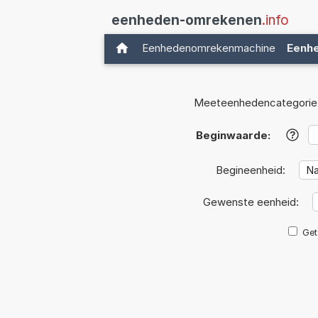
eenheden-omrekenen
.info
Eenhedenomrekenmachine
Eenh
Meeteenhedencategorie
Beginwaarde:
?
Begineenheid:
Gewenste eenheid:
Get