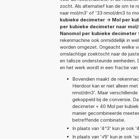
zocht. Als alternatief kan de om te
naar mol/m3' of '33 nmol/dm3 to mo
kubieke decimeter -> Mol per ku
per kubieke decimeter naar mol
Nanomol per kubieke decimeter 
rekenmachine ook onmiddellijk in we
worden omgezet. Ongeacht welke va
omslachtige zoektocht naar de juiste
en talloze ondersteunde eenheden. 
en het werk wordt in een fractie va
Bovendien maakt de rekenmachi
Hierdoor kan er niet alleen me
nmol/dm3'. Maar verschillende
gekoppeld bij de conversie. Da
decimeter + 40 Mol per kubie
manier gecombineerde meeteenhe
betreffende combinatie.
In plaats van '4^3' kun je ook '
In plaats van '√9' kun je ook 'sq