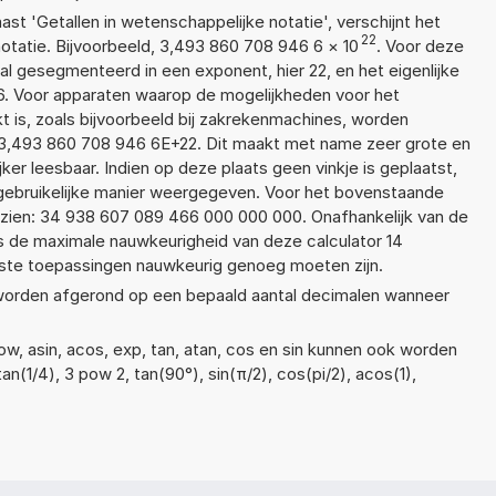
aast 'Getallen in wetenschappelijke notatie', verschijnt het
22
atie. Bijvoorbeeld, 3,493 860 708 946 6
×
10
. Voor deze
l gesegmenteerd in een exponent, hier 22, en het eigenlijke
 6. Voor apparaten waarop de mogelijkheden voor het
 is, zoals bijvoorbeeld bij zakrekenmachines, worden
 3,493 860 708 946 6E+22. Dit maakt met name zeer grote en
jker leesbaar. Indien op deze plaats geen vinkje is geplaatst,
 gebruikelijke manier weergegeven. Voor het bovenstaande
itzien: 34 938 607 089 466 000 000 000. Onafhankelijk van de
is de maximale nauwkeurigheid van deze calculator 14
ste toepassingen nauwkeurig genoeg moeten zijn.
t worden afgerond op een bepaald aantal decimalen wanneer
ow, asin, acos, exp, tan, atan, cos en sin kunnen ook worden
an(1/4), 3 pow 2, tan(90°), sin(π/2), cos(pi/2), acos(1),