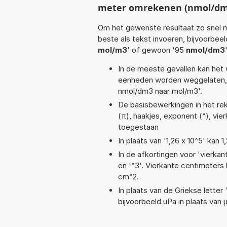
meter omrekenen (nmol/dm
Om het gewenste resultaat zo snel m
beste als tekst invoeren, bijvoorbee
mol/m3
' of gewoon '95
nmol/dm3
In de meeste gevallen kan het 
eenheden worden weggelaten, 
nmol/dm3 naar mol/m3'.
De basisbewerkingen in het reken
(π), haakjes, exponent (^), vier
toegestaan
In plaats van '1,26 x 10^5' kan
In de afkortingen voor 'vierkan
en '^3'. Vierkante centimeter
cm^2.
In plaats van de Griekse letter
bijvoorbeeld uPa in plaats van 