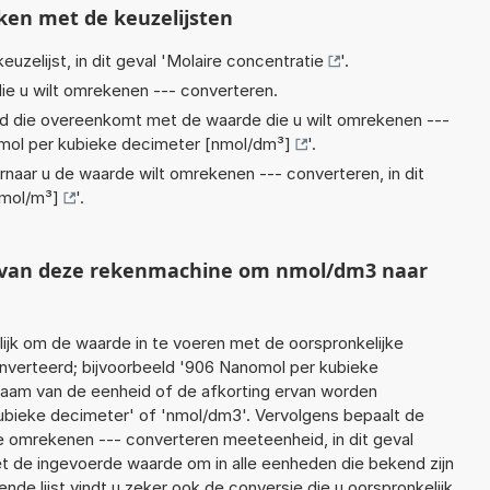
ken met de keuzelijsten
euzelijst, in dit geval '
Molaire concentratie
'.
ie u wilt omrekenen --- converteren.
eid die overeenkomt met de waarde die u wilt omrekenen ---
ol per kubieke decimeter [nmol/dm³]
'.
rnaar u de waarde wilt omrekenen --- converteren, in dit
[mol/m³]
'.
t van deze rekenmachine om nmol/dm3 naar
jk om de waarde in te voeren met de oorspronkelijke
verteerd; bijvoorbeeld '906 Nanomol per kubieke
 naam van de eenheid of de afkorting ervan worden
ubieke decimeter' of 'nmol/dm3'. Vervolgens bepaalt de
 omrekenen --- converteren meeteenheid, in dit geval
et de ingevoerde waarde om in alle eenheden die bekend zijn
nde lijst vindt u zeker ook de conversie die u oorspronkelijk