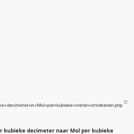
eke+decimeter+in+Mol+per+kubieke+meter+omrekenen.php
 kubieke decimeter naar Mol per kubieke