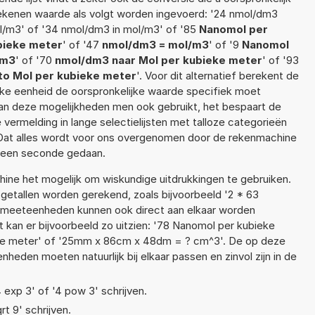
 rekenen waarde als volgt worden ingevoerd: '24 nmol/dm3
l/m3' of '34 nmol/dm3 in mol/m3' of '85
Nanomol per
bieke meter
' of '47
nmol/dm3 = mol/m3
' of '9
Nanomol
/m3
' of '70
nmol/dm3 naar Mol per kubieke meter
' of '93
to Mol per kubieke meter
'. Voor dit alternatief berekent de
lke eenheid de oorspronkelijke waarde specifiek moet
n deze mogelijkheden men ook gebruikt, het bespaart de
 vermelding in lange selectielijsten met talloze categorieën
Dat alles wordt voor ons overgenomen door de rekenmachine
n een seconde gedaan.
ne het mogelijk om wiskundige uitdrukkingen te gebruiken.
t getallen worden gerekend, zoals bijvoorbeeld '2 * 63
 meeteenheden kunnen ook direct aan elkaar worden
t kan er bijvoorbeeld zo uitzien: '78 Nanomol per kubieke
ke meter' of '25mm x 86cm x 48dm = ? cm^3'. De op deze
den moeten natuurlijk bij elkaar passen en zinvol zijn in de
4 exp 3' of '4 pow 3' schrijven.
rt 9' schrijven.