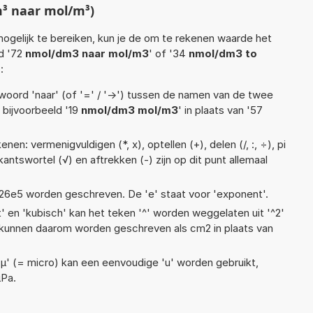
³ naar mol/m³)
ogelijk te bereiken, kun je de om te rekenen waarde het
ld '72
nmol/dm3 naar mol/m3
' of '34
nmol/dm3 to
':
woord 'naar' (of '=' / '->') tussen de namen van de twee
bijvoorbeeld '19
nmol/dm3 mol/m3
' in plaats van '57
en: vermenigvuldigen (*, x), optellen (+), delen (/, :, ÷), pi
kantswortel (√) en aftrekken (-) zijn op dit punt allemaal
 1,26e5 worden geschreven. De 'e' staat voor 'exponent'.
t' en 'kubisch' kan het teken '^' worden weggelaten uit '^2'
s kunnen daarom worden geschreven als cm2 in plaats van
 'µ' (= micro) kan een eenvoudige 'u' worden gebruikt,
µPa.