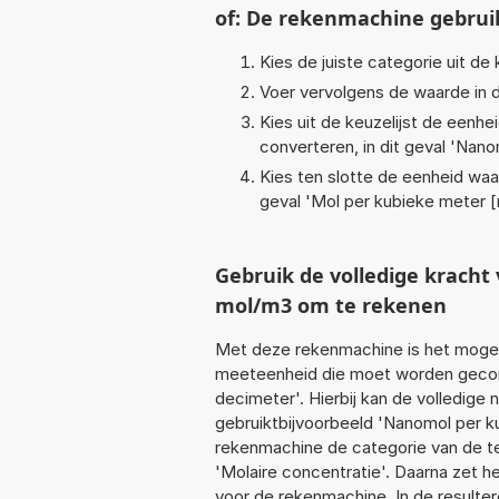
of: De rekenmachine gebrui
Kies de juiste categorie uit de k
Voer vervolgens de waarde in d
Kies uit de keuzelijst de eenh
converteren, in dit geval '
Nanom
Kies ten slotte de eenheid waa
geval '
Mol per kubieke meter 
Gebruik de volledige krach
mol/m3 om te rekenen
Met deze rekenmachine is het mogeli
meeteenheid die moet worden gecon
decimeter'. Hierbij kan de volledige
gebruiktbijvoorbeeld 'Nanomol per k
rekenmachine de categorie van de te
'Molaire concentratie'. Daarna zet h
voor de rekenmachine. In de resultere