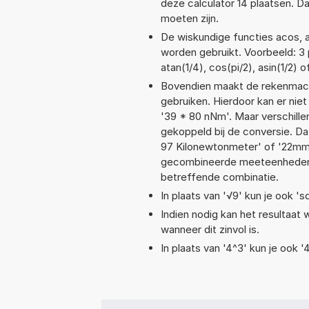
deze calculator 14 plaatsen. 
moeten zijn.
De wiskundige functies acos, at
worden gebruikt. Voorbeeld: 3 p
atan(1/4), cos(pi/2), asin(1/2) o
Bovendien maakt de rekenmachi
gebruiken. Hierdoor kan er nie
'39 * 80 nNm'. Maar verschill
gekoppeld bij de conversie. Da
97 Kilonewtonmeter' of '22mm
gecombineerde meeteenheden moe
betreffende combinatie.
In plaats van '√9' kun je ook 'sq
Indien nodig kan het resultaat
wanneer dit zinvol is.
In plaats van '4^3' kun je ook '