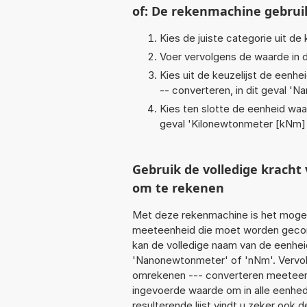
of: De rekenmachine gebrui
Kies de juiste categorie uit de k
Voer vervolgens de waarde in d
Kies uit de keuzelijst de eenh
-- converteren, in dit geval '
Na
Kies ten slotte de eenheid waa
geval '
Kilonewtonmeter [kNm]
Gebruik de volledige krac
om te rekenen
Met deze rekenmachine is het mogeli
meeteenheid die moet worden geconv
kan de volledige naam van de eenhei
'Nanonewtonmeter' of 'nNm'. Vervol
omrekenen --- converteren meeteenhe
ingevoerde waarde om in alle eenhed
resulterende lijst vindt u zeker ook d