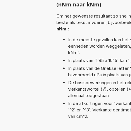
(nNm naar kNm)
Om het gewenste resultaat zo snel m
beste als tekst invoeren, bijvoorbee
nNm
':
In de meeste gevallen kan het 
eenheden worden weggelaten, 
kNm'.
In plaats van '1,85 x 10^5' kan
In plaats van de Griekse letter
bijvoorbeeld uPa in plaats van 
De basisbewerkingen in het reke
vierkantswortel (√), optellen (+
allemaal toegestaan
In de afkortingen voor 'vierkan
'^2' en '^3'. Vierkante centim
van cm^2.