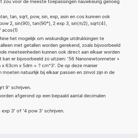
Dat zou voor de meeste toepassingen nauwkeurig genoeg
an, tan, sqrt, pow, sin, exp, asin en cos kunnen ook
ow 2, sin(90), tan(90°), 2 exp 3, sin(π/2), sqrt(4),
f acos(1)
ne het mogelijk om wiskundige uitdrukkingen te
t alleen met getallen worden gerekend, zoals bijvoorbeeld
ende meeteenheden kunnen ook direct aan elkaar worden
t kan er bijvoorbeeld zo uitzien: '56 Nanonewtonmeter +
 x 63cm x 5dm = ? cm^3'. De op deze manier
ten natuurlijk bij elkaar passen en zinvol zijn in de
rt 9' schrijven.
 worden afgerond op een bepaald aantal decimalen
4 exp 3' of '4 pow 3' schrijven.