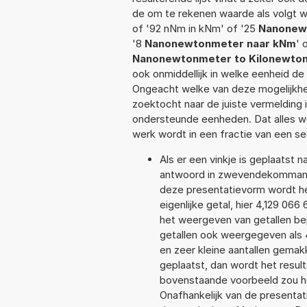
de om te rekenen waarde als volgt 
of '92 nNm in kNm' of '25
Nanonew
'8
Nanonewtonmeter naar kNm
' 
Nanonewtonmeter to Kilonewto
ook onmiddellijk in welke eenheid d
Ongeacht welke van deze mogelijkhe
zoektocht naar de juiste vermelding i
ondersteunde eenheden. Dat alles 
werk wordt in een fractie van een s
Als er een vinkje is geplaatst n
antwoord in zwevendekommanota
deze presentatievorm wordt he
eigenlijke getal, hier 4,129 0
het weergeven van getallen bep
getallen ook weergegeven als 
en zeer kleine aantallen gemakk
geplaatst, dan wordt het resul
bovenstaande voorbeeld zou he
Onafhankelijk van de presentat