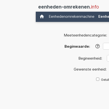
eenheden-omrekenen
.info
Eenhedenomrekenmachine
Eenh
Meeteenhedencategorie:
Beginwaarde:
?
Begineenheid:
Gewenste eenheid:
Getal