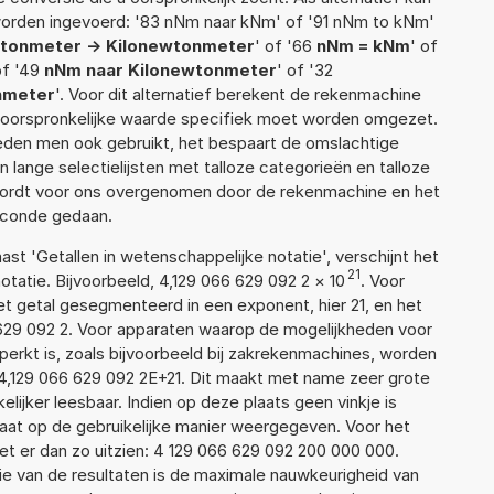
worden ingevoerd: '83 nNm naar kNm' of '91 nNm to kNm'
tonmeter -> Kilonewtonmeter
' of '66
nNm = kNm
' of
of '49
nNm naar Kilonewtonmeter
' of '32
nmeter
'. Voor dit alternatief berekent de rekenmachine
e oorspronkelijke waarde specifiek moet worden omgezet.
den men ook gebruikt, het bespaart de omslachtige
n lange selectielijsten met talloze categorieën en talloze
wordt voor ons overgenomen door de rekenmachine en het
econde gedaan.
aast 'Getallen in wetenschappelijke notatie', verschijnt het
21
tie. Bijvoorbeeld, 4,129 066 629 092 2
×
10
. Voor
t getal gesegmenteerd in een exponent, hier 21, en het
66 629 092 2. Voor apparaten waarop de mogelijkheden voor
erkt is, zoals bijvoorbeeld bij zakrekenmachines, worden
4,129 066 629 092 2E+21. Dit maakt met name zeer grote
elijker leesbaar. Indien op deze plaats geen vinkje is
taat op de gebruikelijke manier weergegeven. Voor het
t er dan zo uitzien: 4 129 066 629 092 200 000 000.
ie van de resultaten is de maximale nauwkeurigheid van