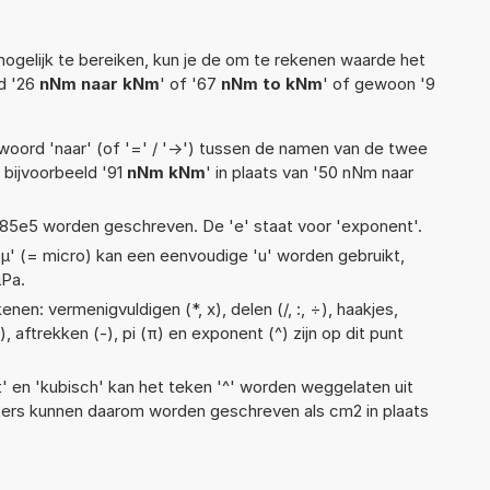
ogelijk te bereiken, kun je de om te rekenen waarde het
ld '26
nNm naar kNm
' of '67
nNm to kNm
' of gewoon '9
woord 'naar' (of '=' / '->') tussen de namen van de twee
bijvoorbeeld '91
nNm kNm
' in plaats van '50 nNm naar
 1,85e5 worden geschreven. De 'e' staat voor 'exponent'.
 'µ' (= micro) kan een eenvoudige 'u' worden gebruikt,
µPa.
nen: vermenigvuldigen (*, x), delen (/, :, ÷), haakjes,
), aftrekken (-), pi (π) en exponent (^) zijn op dit punt
t' en 'kubisch' kan het teken '^' worden weggelaten uit
eters kunnen daarom worden geschreven als cm2 in plaats