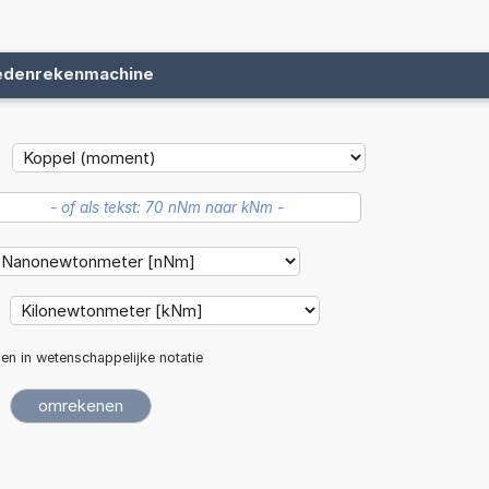
edenrekenmachine
len in wetenschappelijke notatie