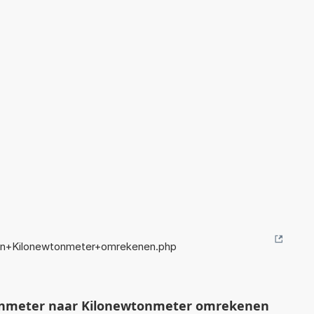
in+Kilonewtonmeter+omrekenen.php
nmeter naar Kilonewtonmeter omrekenen