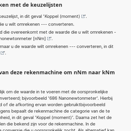
ken met de keuzelijsten
euzelijst, in dit geval '
Koppel (moment)
'.
ie u wilt omrekenen --- converteren.
eid die overeenkomt met de waarde die u wilt omrekenen -
nonewtonmeter [nNm]
'.
rnaar u de waarde wilt omrekenen --- converteren, in dit
'.
ht van deze rekenmachine om nNm naar kNm
jk om de waarde in te voeren met de oorspronkelijke
erteerd; bijvoorbeeld '686 Nanonewtonmeter'. Hierbij
d of de afkorting ervan worden gebruiktbijvoorbeeld
gens bepaalt de rekenmachine de categorie van de te
id, in dit geval 'Koppel (moment)'. Daarna zet het de
en die bekend zijn voor de rekenmachine. In de
e conversie die u oorspronkelijk zocht. Als alternatief kan