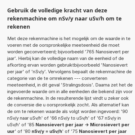
Gebruik de volledige kracht van deze
rekenmachine om nSv/y naar uSv/h om te
rekenen
Met deze rekenmachine is het mogelijk om de waarde in te
voeren met de oorspronkelijke meeteenheid die moet
worden geconverteerd; bijvoorbeeld '765 Nanosievert per
jaar'. Hierbij kan de volledige naam van de eenheid of de
afkorting ervan worden gebruiktbijvoorbeeld 'Nanosievert
per jaar' of 'nSv/y'. Vervolgens bepaalt de rekenmachine de
categorie van de te omrekenen --- converteren
meeteenheid, in dit geval 'Stralingsdosis'. Daarna zet het de
ingevoerde waarde om in alle eenheden die bekend zijn voor
de rekenmachine. In de resulterende lijst vindt u zeker ook
de conversie die u oorspronkelijk zocht. Als alternatief kan
de om te rekenen waarde als volgt worden ingevoerd: '90
nSv/y naar uSv/h' of '66 nSv/y to uSv/h' of '67 nSv/y in
uSv/h' of '85
Nanosievert per jaar -> Microsievert per
uur
' of '80
nSv/y = uSv/h
' of '75
Nanosievert per jaar