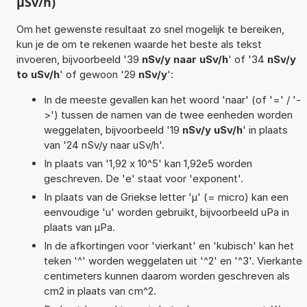
µSv/h)
Om het gewenste resultaat zo snel mogelijk te bereiken,
kun je de om te rekenen waarde het beste als tekst
invoeren, bijvoorbeeld '39
nSv/y naar uSv/h
' of '34
nSv/y
to uSv/h
' of gewoon '29
nSv/y
':
In de meeste gevallen kan het woord 'naar' (of '=' / '-
>') tussen de namen van de twee eenheden worden
weggelaten, bijvoorbeeld '19
nSv/y uSv/h
' in plaats
van '24 nSv/y naar uSv/h'.
In plaats van '1,92 x 10^5' kan 1,92e5 worden
geschreven. De 'e' staat voor 'exponent'.
In plaats van de Griekse letter 'µ' (= micro) kan een
eenvoudige 'u' worden gebruikt, bijvoorbeeld uPa in
plaats van µPa.
In de afkortingen voor 'vierkant' en 'kubisch' kan het
teken '^' worden weggelaten uit '^2' en '^3'. Vierkante
centimeters kunnen daarom worden geschreven als
cm2 in plaats van cm^2.