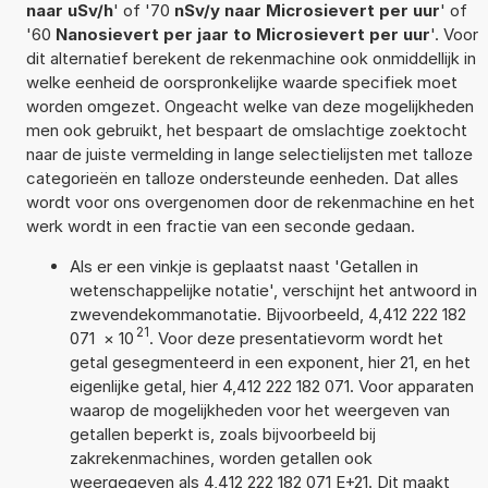
naar uSv/h
' of '70
nSv/y naar Microsievert per uur
' of
'60
Nanosievert per jaar to Microsievert per uur
'. Voor
dit alternatief berekent de rekenmachine ook onmiddellijk in
welke eenheid de oorspronkelijke waarde specifiek moet
worden omgezet. Ongeacht welke van deze mogelijkheden
men ook gebruikt, het bespaart de omslachtige zoektocht
naar de juiste vermelding in lange selectielijsten met talloze
categorieën en talloze ondersteunde eenheden. Dat alles
wordt voor ons overgenomen door de rekenmachine en het
werk wordt in een fractie van een seconde gedaan.
Als er een vinkje is geplaatst naast 'Getallen in
wetenschappelijke notatie', verschijnt het antwoord in
zwevendekommanotatie. Bijvoorbeeld, 4,412 222 182
21
071
×
10
. Voor deze presentatievorm wordt het
getal gesegmenteerd in een exponent, hier 21, en het
eigenlijke getal, hier 4,412 222 182 071. Voor apparaten
waarop de mogelijkheden voor het weergeven van
getallen beperkt is, zoals bijvoorbeeld bij
zakrekenmachines, worden getallen ook
weergegeven als 4,412 222 182 071 E+21. Dit maakt