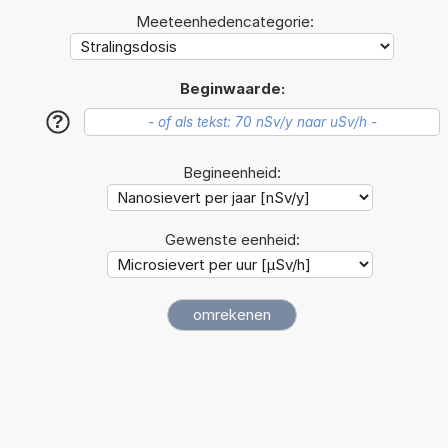
Meeteenhedencategorie:
Beginwaarde:
?
Begineenheid:
Gewenste eenheid: