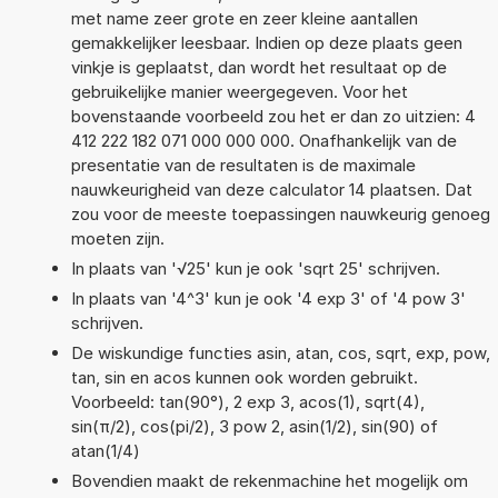
met name zeer grote en zeer kleine aantallen
gemakkelijker leesbaar. Indien op deze plaats geen
vinkje is geplaatst, dan wordt het resultaat op de
gebruikelijke manier weergegeven. Voor het
bovenstaande voorbeeld zou het er dan zo uitzien: 4
412 222 182 071 000 000 000. Onafhankelijk van de
presentatie van de resultaten is de maximale
nauwkeurigheid van deze calculator 14 plaatsen. Dat
zou voor de meeste toepassingen nauwkeurig genoeg
moeten zijn.
In plaats van '√25' kun je ook 'sqrt 25' schrijven.
In plaats van '4^3' kun je ook '4 exp 3' of '4 pow 3'
schrijven.
De wiskundige functies asin, atan, cos, sqrt, exp, pow,
tan, sin en acos kunnen ook worden gebruikt.
Voorbeeld: tan(90°), 2 exp 3, acos(1), sqrt(4),
sin(π/2), cos(pi/2), 3 pow 2, asin(1/2), sin(90) of
atan(1/4)
Bovendien maakt de rekenmachine het mogelijk om