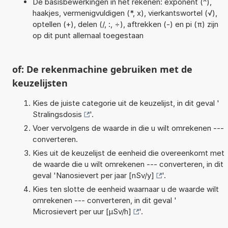
De basisbewerkingen in het rekenen: exponent (^),
haakjes, vermenigvuldigen (*, x), vierkantswortel (√),
optellen (+), delen (/, :, ÷), aftrekken (-) en pi (π) zijn
op dit punt allemaal toegestaan
of: De rekenmachine gebruiken met de
keuzelijsten
Kies de juiste categorie uit de keuzelijst, in dit geval '
Stralingsdosis
'.
Voer vervolgens de waarde in die u wilt omrekenen ---
converteren.
Kies uit de keuzelijst de eenheid die overeenkomt met
de waarde die u wilt omrekenen --- converteren, in dit
geval '
Nanosievert per jaar [nSv/y]
'.
Kies ten slotte de eenheid waarnaar u de waarde wilt
omrekenen --- converteren, in dit geval '
Microsievert per uur [µSv/h]
'.