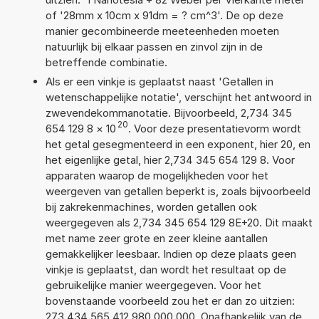
of '28mm x 10cm x 91dm = ? cm^3'. De op deze
manier gecombineerde meeteenheden moeten
natuurlijk bij elkaar passen en zinvol zijn in de
betreffende combinatie.
Als er een vinkje is geplaatst naast 'Getallen in
wetenschappelijke notatie', verschijnt het antwoord in
zwevendekommanotatie. Bijvoorbeeld, 2,734 345
20
654 129 8
×
10
. Voor deze presentatievorm wordt
het getal gesegmenteerd in een exponent, hier 20, en
het eigenlijke getal, hier 2,734 345 654 129 8. Voor
apparaten waarop de mogelijkheden voor het
weergeven van getallen beperkt is, zoals bijvoorbeeld
bij zakrekenmachines, worden getallen ook
weergegeven als 2,734 345 654 129 8E+20. Dit maakt
met name zeer grote en zeer kleine aantallen
gemakkelijker leesbaar. Indien op deze plaats geen
vinkje is geplaatst, dan wordt het resultaat op de
gebruikelijke manier weergegeven. Voor het
bovenstaande voorbeeld zou het er dan zo uitzien:
273 434 565 412 980 000 000. Onafhankelijk van de