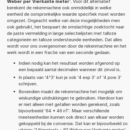
Weber per Vierkante meter
'. Voor dit alternatief
berekent de rekenmachine ook onmiddellijk in welke
eenheid de oorspronkelijke waarde specifiek moet worden
omgezet. Ongeacht welke van deze mogelijkheden men
ook gebruikt, het bespaart de omslachtige zoektocht naar
de juiste vermelding in lange selectielijsten met talloze
categorieën en talloze ondersteunde eenheden. Dat alles
wordt voor ons overgenomen door de rekenmachine en het
werk wordt in een fractie van een seconde gedaan.
Indien nodig kan het resultaat worden afgerond op
een bepaald aantal decimalen wanneer dit zinvol is.
In plaats van '4^3' kun je ook '4 exp 3' of '4 pow 3'
schrijven.
Bovendien maakt de rekenmachine het mogelijk om
wiskundige uitdrukkingen te gebruiken. Hierdoor kan
er niet alleen met getallen worden gerekend, zoals
bijvoorbeeld '64 * 46 nT'. Maar verschillende
meeteenheden kunnen ook direct aan elkaar worden
gekoppeld bij de conversie. Dat kan er bijvoorbeeld zo
uitzien: '1 Nanotesla + 82 Weber per Vierkante meter'