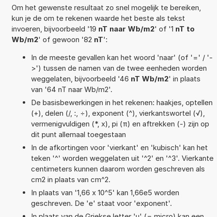
Om het gewenste resultaat zo snel mogelijk te bereiken,
kun je de om te rekenen waarde het beste als tekst
invoeren, bijvoorbeeld '19
nT naar Wb/m2
' of '1
nT to
Wb/m2
' of gewoon '82
nT
':
In de meeste gevallen kan het woord 'naar' (of '=' / '-
>') tussen de namen van de twee eenheden worden
weggelaten, bijvoorbeeld '46
nT Wb/m2
' in plaats
van '64 nT naar Wb/m2'.
De basisbewerkingen in het rekenen: haakjes, optellen
(+), delen (/, :, ÷), exponent (^), vierkantswortel (√),
vermenigvuldigen (*, x), pi (π) en aftrekken (-) zijn op
dit punt allemaal toegestaan
In de afkortingen voor 'vierkant' en 'kubisch' kan het
teken '^' worden weggelaten uit '^2' en '^3'. Vierkante
centimeters kunnen daarom worden geschreven als
cm2 in plaats van cm^2.
In plaats van '1,66 x 10^5' kan 1,66e5 worden
geschreven. De 'e' staat voor 'exponent'.
In plaats van de Griekse letter 'µ' (= micro) kan een