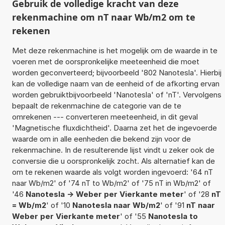
Gebruik de volledige kracht van deze
rekenmachine om nT naar Wb/m2 om te
rekenen
Met deze rekenmachine is het mogelijk om de waarde in te
voeren met de oorspronkelijke meeteenheid die moet
worden geconverteerd; bijvoorbeeld '802 Nanotesla'. Hierbij
kan de volledige naam van de eenheid of de afkorting ervan
worden gebruiktbijvoorbeeld 'Nanotesla' of 'nT'. Vervolgens
bepaalt de rekenmachine de categorie van de te
omrekenen --- converteren meeteenheid, in dit geval
'Magnetische fluxdichtheid'. Daarna zet het de ingevoerde
waarde om in alle eenheden die bekend zijn voor de
rekenmachine. In de resulterende lijst vindt u zeker ook de
conversie die u oorspronkelijk zocht. Als alternatief kan de
om te rekenen waarde als volgt worden ingevoerd: '64 nT
naar Wb/m2' of '74 nT to Wb/m2' of '75 nT in Wb/m2' of
'46
Nanotesla -> Weber per Vierkante meter
' of '28
nT
= Wb/m2
' of '10
Nanotesla naar Wb/m2
' of '91
nT naar
Weber per Vierkante meter
' of '55
Nanotesla to