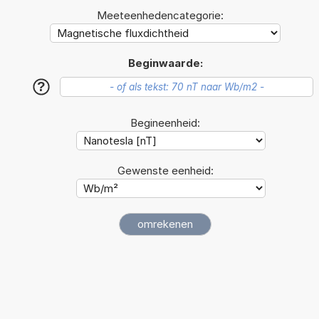
Meeteenhedencategorie:
Beginwaarde:
?
Begineenheid:
Gewenste eenheid: