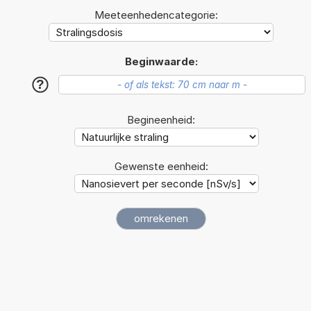
Meeteenhedencategorie:
Beginwaarde:
?
Begineenheid:
Gewenste eenheid: