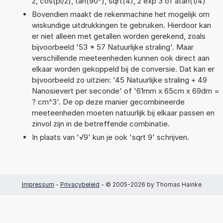
2, cos(pi/2), tan(90°), sqrt(4), 2 exp 3 of atan(1/4)
Bovendien maakt de rekenmachine het mogelijk om
wiskundige uitdrukkingen te gebruiken. Hierdoor kan
er niet alleen met getallen worden gerekend, zoals
bijvoorbeeld '53 * 57 Natuurlijke straling'. Maar
verschillende meeteenheden kunnen ook direct aan
elkaar worden gekoppeld bij de conversie. Dat kan er
bijvoorbeeld zo uitzien: '45 Natuurlijke straling + 49
Nanosievert per seconde' of '61mm x 65cm x 69dm =
? cm^3'. De op deze manier gecombineerde
meeteenheden moeten natuurlijk bij elkaar passen en
zinvol zijn in de betreffende combinatie.
In plaats van '√9' kun je ook 'sqrt 9' schrijven.
Impressum
-
Privacybeleid
- © 2005-2026 by Thomas Hainke