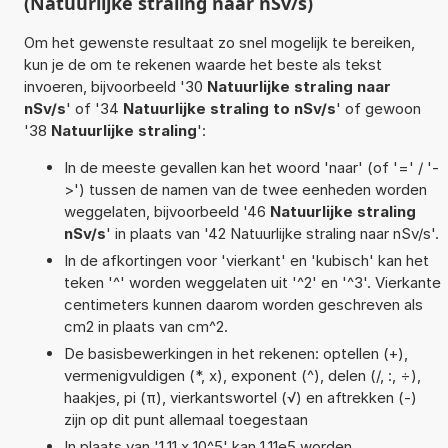
(Natuurlijke straling naar nSv/s)
Om het gewenste resultaat zo snel mogelijk te bereiken,
kun je de om te rekenen waarde het beste als tekst
invoeren, bijvoorbeeld '30
Natuurlijke straling naar
nSv/s
' of '34
Natuurlijke straling to nSv/s
' of gewoon
'38
Natuurlijke straling
':
In de meeste gevallen kan het woord 'naar' (of '=' / '-
>') tussen de namen van de twee eenheden worden
weggelaten, bijvoorbeeld '46
Natuurlijke straling
nSv/s
' in plaats van '42 Natuurlijke straling naar nSv/s'.
In de afkortingen voor 'vierkant' en 'kubisch' kan het
teken '^' worden weggelaten uit '^2' en '^3'. Vierkante
centimeters kunnen daarom worden geschreven als
cm2 in plaats van cm^2.
De basisbewerkingen in het rekenen: optellen (+),
vermenigvuldigen (*, x), exponent (^), delen (/, :, ÷),
haakjes, pi (π), vierkantswortel (√) en aftrekken (-)
zijn op dit punt allemaal toegestaan
In plaats van '1,11 x 10^5' kan 1,11e5 worden