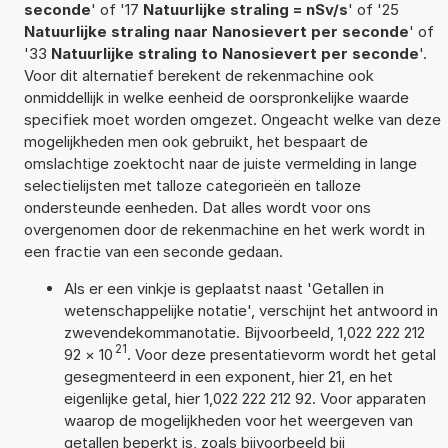
seconde
' of '17
Natuurlijke straling = nSv/s
' of '25
Natuurlijke straling naar Nanosievert per seconde
' of
'33
Natuurlijke straling to Nanosievert per seconde
'.
Voor dit alternatief berekent de rekenmachine ook
onmiddellijk in welke eenheid de oorspronkelijke waarde
specifiek moet worden omgezet. Ongeacht welke van deze
mogelijkheden men ook gebruikt, het bespaart de
omslachtige zoektocht naar de juiste vermelding in lange
selectielijsten met talloze categorieën en talloze
ondersteunde eenheden. Dat alles wordt voor ons
overgenomen door de rekenmachine en het werk wordt in
een fractie van een seconde gedaan.
Als er een vinkje is geplaatst naast 'Getallen in
wetenschappelijke notatie', verschijnt het antwoord in
zwevendekommanotatie. Bijvoorbeeld, 1,022 222 212
21
92
×
10
. Voor deze presentatievorm wordt het getal
gesegmenteerd in een exponent, hier 21, en het
eigenlijke getal, hier 1,022 222 212 92. Voor apparaten
waarop de mogelijkheden voor het weergeven van
getallen beperkt is, zoals bijvoorbeeld bij