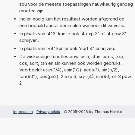
zou voor de meeste toepassingen nauwkeurig genoeg
moeten zijn.
Indien nodig kan het resultaat worden afgerond op
een bepaald aantal decimalen wanneer dit zinvol is.
In plaats van '4^3' kun je ook '4 exp 3' of '4 pow 3'
schrijven.
In plaats van '√4' kun je ook 'sqrt 4' schrijven.
De wiskundige functies pow, asin, atan, acos, exp,
cos, sqrt, tan en sin kunnen ook worden gebruikt.
Voorbeeld: atan(1/4), asin(1/2), acos(1), sin(π/2),
tan(90°), cos(pi/2), 2 exp 3, sqrt(4), sin(90) of 3 pow
2
Impressum
-
Privacybeleid
- © 2005-2026 by Thomas Hainke