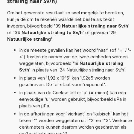
straling naar Sv/h)
Om het gewenste resultaat zo snel mogelijk te bereiken,
kun je de om te rekenen waarde het beste als tekst
invoeren, bijvoorbeeld '39
Natuurlijke straling naar Sv/h
'
of '34
Natuurlijke straling to Sv/h
' of gewoon '29
Natuurlijke straling
':
In de meeste gevallen kan het woord 'naar' (of '=' / '-
>') tussen de namen van de twee eenheden worden
weggelaten, bijvoorbeeld '19
Natuurlijke straling
Sv/h
' in plaats van '24 Natuurlijke straling naar Sv/h'.
In plaats van '1,92 x 10^5' kan 1,92e5 worden
geschreven. De 'e' staat voor 'exponent'.
In plaats van de Griekse letter 'µ' (= micro) kan een
eenvoudige 'u' worden gebruikt, bijvoorbeeld uPa in
plaats van µPa.
In de afkortingen voor 'vierkant' en 'kubisch' kan het
teken '^' worden weggelaten uit '^2' en '^3'. Vierkante
centimeters kunnen daarom worden geschreven als
cm2 in plaats van cm^2.