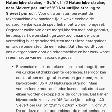
Natuurlijke straling = Sv/h
' of '70
Natuurlijke straling
naar Sievert per uur
' of '60
Natuurlijke straling to
Sievert per uur
'. Voor dit alternatief berekent de
rekenmachine ook onmiddellijk in welke eenheid de
oorspronkelijke waarde specifiek moet worden omgezet.
Ongeacht welke van deze mogelijkheden men ook gebruikt,
het bespaart de omslachtige zoektocht naar de juiste
vermelding in lange selectielijsten met talloze categorieën
en talloze ondersteunde eenheden. Dat alles wordt voor
ons overgenomen door de rekenmachine en het werk wordt
in een fractie van een seconde gedaan.
Bovendien maakt de rekenmachine het mogelijk om
wiskundige uitdrukkingen te gebruiken. Hierdoor kan
er niet alleen met getallen worden gerekend, zoals
bijvoorbeeld '35 * 30 Natuurlijke straling'. Maar
verschillende meeteenheden kunnen ook direct aan
elkaar worden gekoppeld bij de conversie. Dat kan er
bijvoorbeeld zo uitzien: '45 Natuurlijke straling + 40
Sievert per uur' of '25mm x 20cm x 15dm = ? cm^3'.
De op deze manier gecombineerde meeteenheden