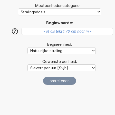
Meeteenhedencategorie:
Beginwaarde:
?
Begineenheid:
Gewenste eenheid: