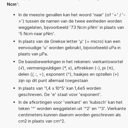
Ncm
':
In de meeste gevallen kan het woord 'naar' (of '=' / '-
>') tussen de namen van de twee eenheden worden
weggelaten, bijvoorbeeld '73 Ncm pNm' in plaats van
'5 Ncm naar pNm'.
In plaats van de Griekse letter 'µ' (= micro) kan een
eenvoudige 'u' worden gebruikt, bijvoorbeeld uPa in
plaats van µPa.
De basisbewerkingen in het rekenen: vierkantswortel
(√), vermenigvuldigen (*, x), aftrekken (-), pi (π),
delen (/, :, ÷), exponent (^), haakjes en optellen (+)
zijn op dit punt allemaal toegestaan
In plaats van '1,4 x 10^5' kan 1,4e5 worden
geschreven. De 'e' staat voor 'exponent'.
In de afkortingen voor 'vierkant' en 'kubisch' kan het
teken '^' worden weggelaten uit '^2' en '^3'. Vierkante
centimeters kunnen daarom worden geschreven als
cm2 in plaats van cm^2.