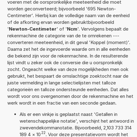
voeren met de oorspronkelijke meeteenheid die moet
worden geconverteerd; bijvoorbeeld '695 Newton-
Centimeter'. Hierbij kan de volledige naam van de eenheid
of de afkorting ervan worden gebruiktbijvoorbeeld
'
Newton-Centimeter
' of '
Ncm
'. Vervolgens bepaalt de
rekenmachine de categorie van de te omrekenen ---
converteren meeteenheid, in dit geval 'Koppel (moment)'.
Daarna zet het de ingevoerde waarde om in alle eenheden
die bekend zijn voor de rekenmachine. In de resulterende
lijst vindt u zeker ook de conversie die u oorspronkelijk
zocht. Ongeacht welke van deze mogelijkheden men ook
gebruikt, het bespaart de omslachtige zoektocht naar de
juiste vermelding in lange selectielijsten met talloze
categorieën en talloze ondersteunde eenheden. Dat alles
wordt voor ons overgenomen door de rekenmachine en het
werk wordt in een fractie van een seconde gedaan.
Als er een vinkje is geplaatst naast 'Getallen in
wetenschappelijke notatie', verschijnt het antwoord in
zwevendekommanotatie. Bijvoorbeeld, 2,103 733 314
22
189 4
×
10
. Voor deze presentatievorm wordt het