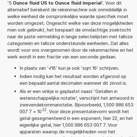
'5
Ounce fluid US to Ounce fluid imperial
'. Voor dit
alternatief berekent de rekenmachine ook onmiddellijk in
welke eenheid de oorspronkelijke waarde specifiek moet
worden omgezet. Ongeacht welke van deze mogelijkheden
men ook gebruikt, het bespaart de omslachtige zoektocht
naar de juiste vermelding in lange selectielijsten met talloze
categorieën en talloze ondersteunde eenheden. Dat alles
wordt voor ons overgenomen door de rekenmachine en het
werk wordt in een fractie van een seconde gedaan.
In plaats van '√16' kun je ook 'sqrt 16' schrijven.
Indien nodig kan het resultaat worden afgerond op
een bepaald aantal decimalen wanneer dit zinvol is.
Als er een vinkje is geplaatst naast 'Getallen in
wetenschappelijke notatie', verschijnt het antwoord in
zwevendekommanotatie. Bijvoorbeeld, 1,500 986 653
22
007 7
×
10
. Voor deze presentatievorm wordt het
getal gesegmenteerd in een exponent, hier 22, en het
eigenlijke getal, hier 1,500 986 653 007 7. Voor
apparaten waarop de mogelijkheden voor het