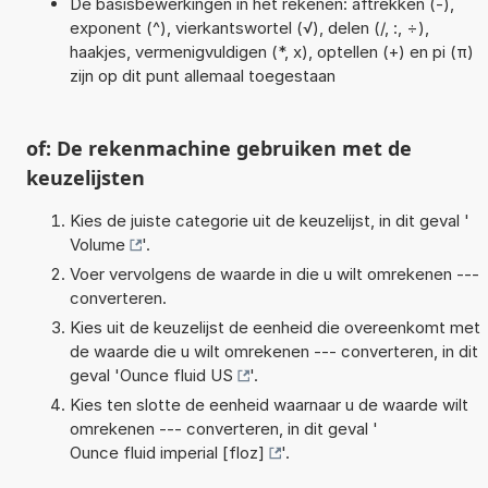
De basisbewerkingen in het rekenen: aftrekken (-),
exponent (^), vierkantswortel (√), delen (/, :, ÷),
haakjes, vermenigvuldigen (*, x), optellen (+) en pi (π)
zijn op dit punt allemaal toegestaan
of: De rekenmachine gebruiken met de
keuzelijsten
Kies de juiste categorie uit de keuzelijst, in dit geval '
Volume
'.
Voer vervolgens de waarde in die u wilt omrekenen ---
converteren.
Kies uit de keuzelijst de eenheid die overeenkomt met
de waarde die u wilt omrekenen --- converteren, in dit
geval '
Ounce fluid US
'.
Kies ten slotte de eenheid waarnaar u de waarde wilt
omrekenen --- converteren, in dit geval '
Ounce fluid imperial [floz]
'.