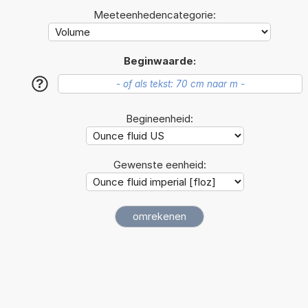
Meeteenhedencategorie:
Beginwaarde:
?
Begineenheid:
Gewenste eenheid: