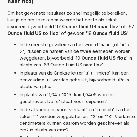
naar floz)
Om het gewenste resultaat zo snel mogelijk te bereiken,
kun je de om te rekenen waarde het beste als tekst
invoeren, bijvoorbeeld '17
Ounce fluid US naar floz
' of '67
Ounce fluid US to floz
' of gewoon '18
Ounce fluid US
':
In de meeste gevallen kan het woord 'naar' (of '=' / '-
>') tussen de namen van de twee eenheden worden
weggelaten, bijvoorbeeld '19
Ounce fluid US floz
' in
plaats van '68 Ounce fluid US naar floz'.
In plaats van de Griekse letter 'µ' (= micro) kan een
eenvoudige 'u' worden gebruikt, bijvoorbeeld uPa in
plaats van µPa.
In plaats van '1,04 x 10^5' kan 1,04e5 worden
geschreven. De 'e' staat voor 'exponent'.
In de afkortingen voor 'vierkant' en 'kubisch' kan het
teken '^' worden weggelaten uit '^2' en '^3'. Vierkante
centimeters kunnen daarom worden geschreven als
cm2 in plaats van cm^2.