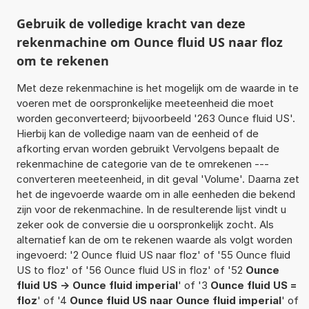
Gebruik de volledige kracht van deze
rekenmachine om Ounce fluid US naar floz
om te rekenen
Met deze rekenmachine is het mogelijk om de waarde in te
voeren met de oorspronkelijke meeteenheid die moet
worden geconverteerd; bijvoorbeeld '263 Ounce fluid US'.
Hierbij kan de volledige naam van de eenheid of de
afkorting ervan worden gebruikt Vervolgens bepaalt de
rekenmachine de categorie van de te omrekenen ---
converteren meeteenheid, in dit geval 'Volume'. Daarna zet
het de ingevoerde waarde om in alle eenheden die bekend
zijn voor de rekenmachine. In de resulterende lijst vindt u
zeker ook de conversie die u oorspronkelijk zocht. Als
alternatief kan de om te rekenen waarde als volgt worden
ingevoerd: '2 Ounce fluid US naar floz' of '55 Ounce fluid
US to floz' of '56 Ounce fluid US in floz' of '52
Ounce
fluid US -> Ounce fluid imperial
' of '3
Ounce fluid US =
floz
' of '4
Ounce fluid US naar Ounce fluid imperial
' of