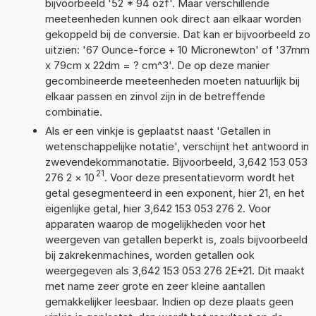
bijvoorbeeld '52 * 94 ozf'. Maar verschillende
meeteenheden kunnen ook direct aan elkaar worden
gekoppeld bij de conversie. Dat kan er bijvoorbeeld zo
uitzien: '67 Ounce-force + 10 Micronewton' of '37mm
x 79cm x 22dm = ? cm^3'. De op deze manier
gecombineerde meeteenheden moeten natuurlijk bij
elkaar passen en zinvol zijn in de betreffende
combinatie.
Als er een vinkje is geplaatst naast 'Getallen in
wetenschappelijke notatie', verschijnt het antwoord in
zwevendekommanotatie. Bijvoorbeeld, 3,642 153 053
21
276 2
×
10
. Voor deze presentatievorm wordt het
getal gesegmenteerd in een exponent, hier 21, en het
eigenlijke getal, hier 3,642 153 053 276 2. Voor
apparaten waarop de mogelijkheden voor het
weergeven van getallen beperkt is, zoals bijvoorbeeld
bij zakrekenmachines, worden getallen ook
weergegeven als 3,642 153 053 276 2E+21. Dit maakt
met name zeer grote en zeer kleine aantallen
gemakkelijker leesbaar. Indien op deze plaats geen