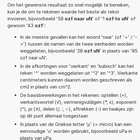
Om het gewenste resultaat zo snel mogelijk te bereiken,
kun je de om te rekenen waarde het beste als tekst
invoeren, bijvoorbeeld '58
ozf naar uN
' of '1
ozf to uN
' of
gewoon '43
ozf
':
In de meeste gevallen kan het woord 'naar' (of '=' / '-
>') tussen de namen van de twee eenheden worden
weggelaten, bijvoorbeeld '28
ozf uN
' in plaats van '85
ozf naar uN'.
In de afkortingen voor 'vierkant' en 'kubisch' kan het
teken '^' worden weggelaten uit '^2' en '^3'. Vierkante
centimeters kunnen daarom worden geschreven als
cm2 in plaats van cm^2.
De basisbewerkingen in het rekenen: optellen (+),
vierkantswortel (√), vermenigvuldigen (*, x), exponent
(^), pi (π), delen (/, :, ÷), aftrekken (-) en haakjes zijn
op dit punt allemaal toegestaan
In plaats van de Griekse letter 'µ' (= micro) kan een
eenvoudige 'u' worden gebruikt, bijvoorbeeld uPa in
plaats van µPa.