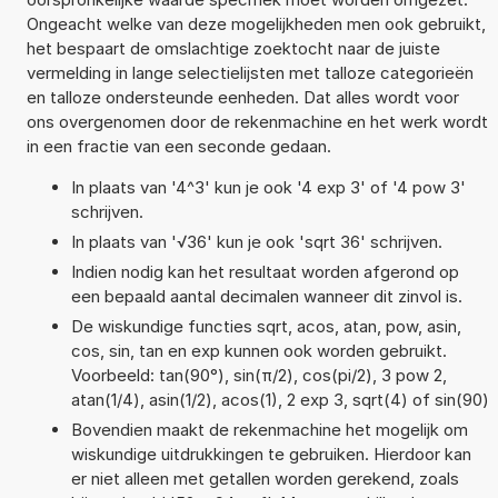
Ongeacht welke van deze mogelijkheden men ook gebruikt,
het bespaart de omslachtige zoektocht naar de juiste
vermelding in lange selectielijsten met talloze categorieën
en talloze ondersteunde eenheden. Dat alles wordt voor
ons overgenomen door de rekenmachine en het werk wordt
in een fractie van een seconde gedaan.
In plaats van '4^3' kun je ook '4 exp 3' of '4 pow 3'
schrijven.
In plaats van '√36' kun je ook 'sqrt 36' schrijven.
Indien nodig kan het resultaat worden afgerond op
een bepaald aantal decimalen wanneer dit zinvol is.
De wiskundige functies sqrt, acos, atan, pow, asin,
cos, sin, tan en exp kunnen ook worden gebruikt.
Voorbeeld: tan(90°), sin(π/2), cos(pi/2), 3 pow 2,
atan(1/4), asin(1/2), acos(1), 2 exp 3, sqrt(4) of sin(90)
Bovendien maakt de rekenmachine het mogelijk om
wiskundige uitdrukkingen te gebruiken. Hierdoor kan
er niet alleen met getallen worden gerekend, zoals