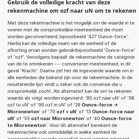
Gebruik de volledige kracht van deze
rekenmachine om ozf naar uN om te rekenen
Met deze rekenmachine is het mogelijk om de waarde in te
voeren met de oorspronkelijke meeteenheid die moet
worden geconverteerd; bijvoorbeeld '427 Ounce-force'.
Hierbij kan de volledige naam van de eenheid of de
afkorting ervan worden gebruiktbijvoorbeeld 'Ounce-force'
of 'ozf'. Vervolgens bepaalt de rekenmachine de categorie
van de te omrekenen --- converteren meeteenheid, in dit
geval 'Kracht'. Daarna zet het de ingevoerde waarde om in
alle eenheden die bekend zijn voor de rekenmachine. In de
resulterende lijst vindt u zeker ook de conversie die u
oorspronkelijk zocht. Als alternatief kan de om te rekenen
waarde als volgt worden ingevoerd: '85 ozf naar uN' of '98
ozf to uN' of '99 ozf in uN' of '28
Ounce-force ->
Micronewton
' of '70
ozf = uN
' of '13
Ounce-force naar
uN
' of '55
ozf naar Micronewton
' of '40
Ounce-force
to Micronewton
'. Voor dit alternatief berekent de
rekenmachine ook onmiddellijk in welke eenheid de
oorspronkelijke waarde specifiek moet worden omgezet.