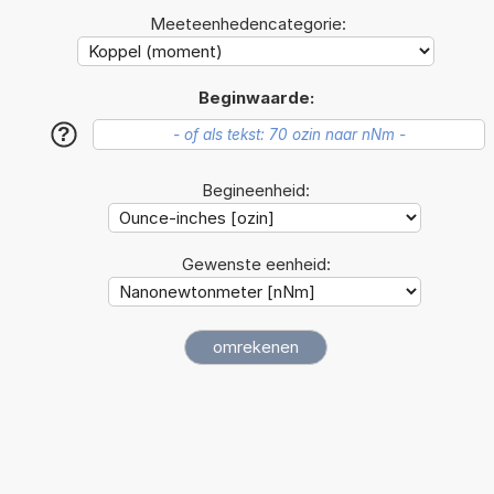
Meeteenhedencategorie:
Beginwaarde:
?
Begineenheid:
Gewenste eenheid: