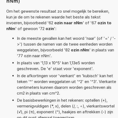
nNm)
Om het gewenste resultaat zo snel mogelijk te bereiken,
kun je de om te rekenen waarde het beste als tekst
invoeren, bijvoorbeeld '62
ozin naar nNm
' of '67
ozin to
nNm
' of gewoon '72
ozin
':
In de meeste gevallen kan het woord 'naar' (of '=' / '-
>') tussen de namen van de twee eenheden worden
weggelaten, bijvoorbeeld '82
ozin nNm
' in plaats van
'77 ozin naar nNm'.
In plaats van '1,13 x 10^5' kan 1,13e5 worden
geschreven. De 'e' staat voor 'exponent'.
In de afkortingen voor 'vierkant' en 'kubisch' kan het
teken '^' worden weggelaten uit '^2' en '^3'. Vierkante
centimeters kunnen daarom worden geschreven als
cm2 in plaats van cm^2.
De basisbewerkingen in het rekenen: optellen (+),
vermenigvuldigen (*, x), delen (/, :, ÷), vierkantswortel
(√), pi (π), exponent (^), haakjes en aftrekken (-) zijn
op dit punt allemaal toegestaan