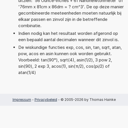
uitzien: '56 Ounce-inches + 61 Nanonewtonmeter' of
'76mm x 81cm x 86dm = ? cm^3'. De op deze manier
gecombineerde meeteenheden moeten natuurlijk bij
elkaar passen en zinvol zijn in de betreffende
combinatie.
Indien nodig kan het resultaat worden afgerond op
een bepaald aantal decimalen wanneer dit zinvol is.
De wiskundige functies exp, cos, sin, tan, sqrt, atan,
pow, acos en asin kunnen ook worden gebruikt.
Voorbeeld: tan(90°), sqrt(4), asin(1/2), 3 pow 2,
sin(90), 2 exp 3, acos(1), sin(π/2), cos(pi/2) of
atan(1/4)
Impressum
-
Privacybeleid
- © 2005-2026 by Thomas Hainke