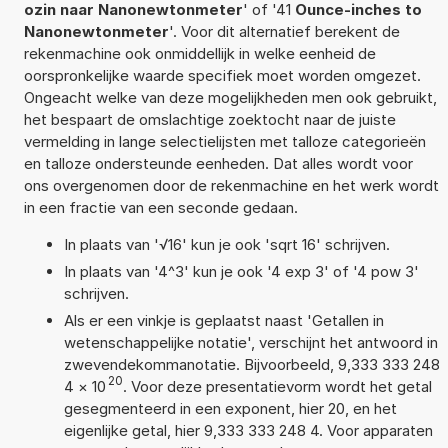
ozin naar Nanonewtonmeter
' of '41
Ounce-inches to
Nanonewtonmeter
'. Voor dit alternatief berekent de
rekenmachine ook onmiddellijk in welke eenheid de
oorspronkelijke waarde specifiek moet worden omgezet.
Ongeacht welke van deze mogelijkheden men ook gebruikt,
het bespaart de omslachtige zoektocht naar de juiste
vermelding in lange selectielijsten met talloze categorieën
en talloze ondersteunde eenheden. Dat alles wordt voor
ons overgenomen door de rekenmachine en het werk wordt
in een fractie van een seconde gedaan.
In plaats van '√16' kun je ook 'sqrt 16' schrijven.
In plaats van '4^3' kun je ook '4 exp 3' of '4 pow 3'
schrijven.
Als er een vinkje is geplaatst naast 'Getallen in
wetenschappelijke notatie', verschijnt het antwoord in
zwevendekommanotatie. Bijvoorbeeld, 9,333 333 248
20
4
×
10
. Voor deze presentatievorm wordt het getal
gesegmenteerd in een exponent, hier 20, en het
eigenlijke getal, hier 9,333 333 248 4. Voor apparaten