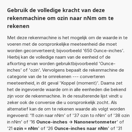
Gebruik de volledige kracht van deze
rekenmachine om ozin naar nNm om te
rekenen
Met deze rekenmachine is het mogelijk om de waarde in te
voeren met de oorspronkelijke meeteenheid die moet
worden geconverteerd; bijvoorbeeld '650 Ounce-inches'.
Hierbij kan de volledige naam van de eenheid of de
afkorting ervan worden gebruiktbijvoorbeeld 'Ounce-
inches' of 'ozin'. Vervolgens bepaalt de rekenmachine de
categorie van de te omrekenen --- converteren
meeteenheid, in dit geval 'Koppel (moment)'. Daarna zet
het de ingevoerde waarde om in alle eenheden die bekend
zijn voor de rekenmachine. In de resulterende lijst vindt u
zeker ook de conversie die u oorspronkelijk zocht. Als
alternatief kan de om te rekenen waarde als volgt worden
ingevoerd: '11 ozin naar nNm' of '37 ozin to nNm' of '38 ozin
in nNm' of '16
Ounce-inches -> Nanonewtonmeter
' of
'21
ozin = nNm
' of '26
Ounce-inches naar nNm
' of '31