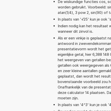
De wiskundige functies cos, sqr
worden gebruikt. Voorbeeld: sin(
atan(1/4), 3 pow 2, sin(90) of 
In plaats van '√25' kun je ook 's
Indien nodig kan het resultaat
wanneer dit zinvol is.
Als er een vinkje is geplaatst n
antwoord in zwevendekommanot
presentatievorm wordt het get
eigenlijke getal, hier 6,388 1
het weergeven van getallen bep
getallen ook weergegeven als 
en zeer kleine aantallen gemakk
geplaatst, dan wordt het resul
bovenstaande voorbeeld zou he
Onafhankelijk van de presentat
deze calculator 14 plaatsen. 
moeten zijn.
In plaats van '4^3' kun je ook '