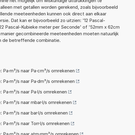
ne het mogelijk om wiskundige uitdrukkingen te
t alleen met getallen worden gerekend, zoals bijvoorbeeld
illende meeteenheden kunnen ook direct aan elkaar
ie. Dat kan er bijvoorbeeld zo uitzien: '12 Pascal-
22 Pascal-Kubieke meter per Seconde' of '52mm x 62cm
 manier gecombineerde meeteenheden moeten natuurlijk
 in de betreffende combinatie.
: Pa·m³/s naar Pa·cm³/s omrekenen
: Pa·m³/s naar Pa·dm³/s omrekenen
 Pa·m³/s naar Pa·l/s omrekenen
 Pa·m³/s naar mbar·l/s omrekenen
 Pa·m³/s naar bar·l/s omrekenen
 Pa·m³/s naar Torr·l/s omrekenen
: Pa·m³/s naar atm·mm³/s omrekenen