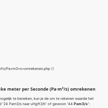
info/Pa+m3+s+omrekenen.php
eke meter per Seconde (Pa·m³/s) omrekenen
ogelijk te bereiken, kun je de om te rekenen waarde het
eld '24 Pam3/s naar uHgft3/h' of gewoon '44
Pam3/s
':