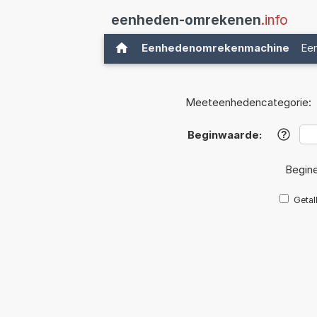
eenheden-omrekenen
.info
Eenhedenomrekenmachine
Ee
Meeteenhedencategorie:
Beginwaarde:
?
Begin
Getal