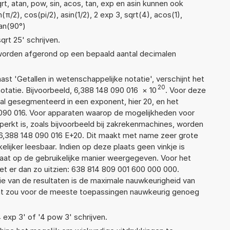
t, atan, pow, sin, acos, tan, exp en asin kunnen ook
π/2), cos(pi/2), asin(1/2), 2 exp 3, sqrt(4), acos(1),
tan(90°)
qrt 25' schrijven.
 worden afgerond op een bepaald aantal decimalen
aast 'Getallen in wetenschappelijke notatie', verschijnt het
20
atie. Bijvoorbeeld, 6,388 148 090 016
×
10
. Voor deze
al gesegmenteerd in een exponent, hier 20, en het
48 090 016. Voor apparaten waarop de mogelijkheden voor
erkt is, zoals bijvoorbeeld bij zakrekenmachines, worden
6,388 148 090 016 E+20. Dit maakt met name zeer grote
elijker leesbaar. Indien op deze plaats geen vinkje is
taat op de gebruikelijke manier weergegeven. Voor het
t er dan zo uitzien: 638 814 809 001 600 000 000.
ie van de resultaten is de maximale nauwkeurigheid van
Dat zou voor de meeste toepassingen nauwkeurig genoeg
4 exp 3' of '4 pow 3' schrijven.