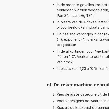
In de meeste gevallen kan het 
eenheden worden weggelaten, b
Pam3/s naar uHgft3/h'.
In plaats van de Griekse letter
bijvoorbeeld uPa in plaats van 
De basisbewerkingen in het reken
(π), exponent (^), vierkantswort
toegestaan
In de afkortingen voor 'vierkan
'^2' en '^3'. Vierkante centim
van cm^2.
In plaats van '1,23 x 10^5' kan
of: De rekenmachine gebrui
Kies de juiste categorie uit de k
Voer vervolgens de waarde in d
Kies uit de keuzelijst de eenh