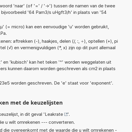
woord 'naar' (of '=' / '->') tussen de namen van de twee
ijvoorbeeld '64 Pam3/s uHgft3/h' in plaats van '54
 'µ' (= micro) kan een eenvoudige 'u' worden gebruikt,
µPa.
en: aftrekken (-), haakjes, delen (/, :, ÷), optellen (+), pi
el (√) en vermenigvuldigen (*, x) zijn op dit punt allemaal
t' en 'kubisch' kan het teken '^' worden weggelaten uit
eters kunnen daarom worden geschreven als cm2 in plaats
 1,23e5 worden geschreven. De 'e' staat voor 'exponent'.
ken met de keuzelijsten
euzelijst, in dit geval '
Leakrate
'.
ie u wilt omrekenen --- converteren.
eid die overeenkomt met de waarde die u wilt omrekenen -