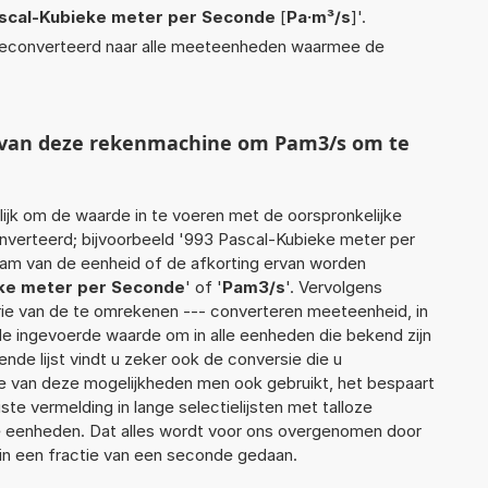
scal-Kubieke meter per Seconde
[
Pa·m³/s
]'.
econverteerd naar alle meeteenheden waarmee de
t van deze rekenmachine om Pam3/s om te
jk om de waarde in te voeren met de oorspronkelijke
erteerd; bijvoorbeeld '993 Pascal-Kubieke meter per
naam van de eenheid of de afkorting ervan worden
ke meter per Seconde
' of '
Pam3/s
'. Vervolgens
ie van de te omrekenen --- converteren meeteenheid, in
 de ingevoerde waarde om in alle eenheden die bekend zijn
nde lijst vindt u zeker ook de conversie die u
e van deze mogelijkheden men ook gebruikt, het bespaart
te vermelding in lange selectielijsten met talloze
e eenheden. Dat alles wordt voor ons overgenomen door
in een fractie van een seconde gedaan.