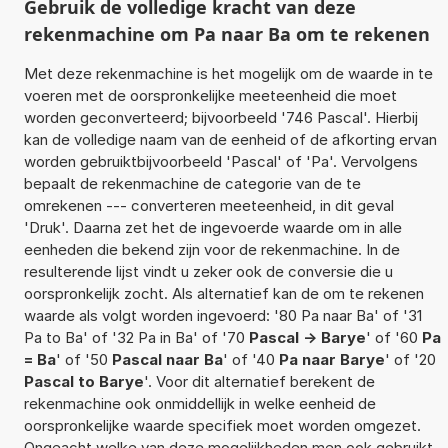
Gebruik de volledige kracht van deze
rekenmachine om Pa naar Ba om te rekenen
Met deze rekenmachine is het mogelijk om de waarde in te
voeren met de oorspronkelijke meeteenheid die moet
worden geconverteerd; bijvoorbeeld '746 Pascal'. Hierbij
kan de volledige naam van de eenheid of de afkorting ervan
worden gebruiktbijvoorbeeld 'Pascal' of 'Pa'. Vervolgens
bepaalt de rekenmachine de categorie van de te
omrekenen --- converteren meeteenheid, in dit geval
'Druk'. Daarna zet het de ingevoerde waarde om in alle
eenheden die bekend zijn voor de rekenmachine. In de
resulterende lijst vindt u zeker ook de conversie die u
oorspronkelijk zocht. Als alternatief kan de om te rekenen
waarde als volgt worden ingevoerd: '80 Pa naar Ba' of '31
Pa to Ba' of '32 Pa in Ba' of '70
Pascal -> Barye
' of '60
Pa
= Ba
' of '50
Pascal naar Ba
' of '40
Pa naar Barye
' of '20
Pascal to Barye
'. Voor dit alternatief berekent de
rekenmachine ook onmiddellijk in welke eenheid de
oorspronkelijke waarde specifiek moet worden omgezet.
Ongeacht welke van deze mogelijkheden men ook gebruikt,