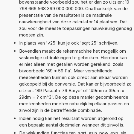
bovenstaande voorbeeld zou het er dan zo uitzien: 10
798 666 568 399 000 000 000. Onafhankelijk van de
presentatie van de resultaten is de maximale
nauwkeurigheid van deze calculator 14 plaatsen. Dat
zou voor de meeste toepassingen nauwkeurig genoeg
moeten zijn.
In plaats van '√25' kun je ook 'sqrt 25' schrijven.
Bovendien maakt de rekenmachine het mogelijk om
wiskundige uitdrukkingen te gebruiken. Hierdoor kan
er niet alleen met getallen worden gerekend, zoals
bijvoorbeeld '69 * 59 Pa'. Maar verschillende
meeteenheden kunnen ook direct aan elkaar worden
gekoppeld bij de conversie. Dat kan er bijvoorbeeld zo
uitzien: '89 Pascal + 79 Barye' of '49mm x 39cm x
29dm = ? cm^3'. De op deze manier gecombineerde
meeteenheden moeten natuurlijk bij elkaar passen en
zinvol zijn in de betreffende combinatie.
Indien nodig kan het resultaat worden afgerond op
een bepaald aantal decimalen wanneer dit zinvol is.
De wiskundige functies tan, sqrt, asin, pow, exp, sin,