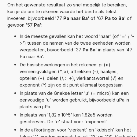
Om het gewenste resultaat zo snel mogelijk te bereiken,
kun je de om te rekenen waarde het beste als tekst
invoeren, bijvoorbeeld '77
Pa naar Ba
' of '67
Pa to Ba
' of
gewoon '57
Pa
':
In de meeste gevallen kan het woord 'naar' (of '=' / '-
>') tussen de namen van de twee eenheden worden
weggelaten, bijvoorbeeld '37
Pa Ba
' in plaats van '47
Pa naar Ba'.
De basisbewerkingen in het rekenen: pi (π),
vermenigvuldigen (*, x), aftrekken (-), haakjes,
optellen (+), delen (/, :, ÷), vierkantswortel (√) en
exponent (^) zijn op dit punt allemaal toegestaan
In plaats van de Griekse letter 'µ' (= micro) kan een
eenvoudige 'u' worden gebruikt, bijvoorbeeld uPa in
plaats van µPa.
In plaats van '1,82 x 10^5' kan 1,82e5 worden
geschreven. De 'e' staat voor 'exponent'.
In de afkortingen voor 'vierkant' en 'kubisch' kan het
teken '^' worden weggelaten uit '^2' en '^3'. Vierkante