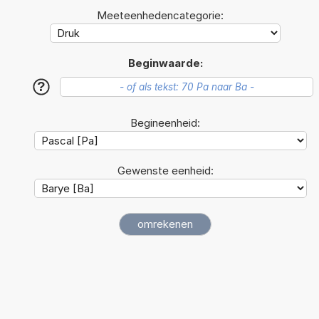
Meeteenhedencategorie:
Beginwaarde:
?
Begineenheid:
Gewenste eenheid: