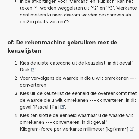
In de afkortingen voor 'vierkant' en 'kubisch' kan het
teken '^' worden weggelaten uit '^2' en '^3'. Vierkante
centimeters kunnen daarom worden geschreven als
cm2 in plaats van cm^2.
of: De rekenmachine gebruiken met de
keuzelijsten
Kies de juiste categorie uit de keuzelijst, in dit geval '
Druk
'.
Voer vervolgens de waarde in die u wilt omrekenen ---
converteren.
Kies uit de keuzelijst de eenheid die overeenkomt met
de waarde die u wilt omrekenen --- converteren, in dit
geval '
Pascal [Pa]
'.
Kies ten slotte de eenheid waarnaar u de waarde wilt
omrekenen --- converteren, in dit geval '
Kilogram-force per vierkante millimeter [kgf/mm²]
'.