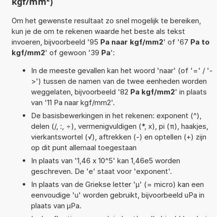
kgf/mm²)
Om het gewenste resultaat zo snel mogelijk te bereiken,
kun je de om te rekenen waarde het beste als tekst
invoeren, bijvoorbeeld '95
Pa naar kgf/mm2
' of '67
Pa to
kgf/mm2
' of gewoon '39
Pa
':
In de meeste gevallen kan het woord 'naar' (of '=' / '-
>') tussen de namen van de twee eenheden worden
weggelaten, bijvoorbeeld '82
Pa kgf/mm2
' in plaats
van '11 Pa naar kgf/mm2'.
De basisbewerkingen in het rekenen: exponent (^),
delen (/, :, ÷), vermenigvuldigen (*, x), pi (π), haakjes,
vierkantswortel (√), aftrekken (-) en optellen (+) zijn
op dit punt allemaal toegestaan
In plaats van '1,46 x 10^5' kan 1,46e5 worden
geschreven. De 'e' staat voor 'exponent'.
In plaats van de Griekse letter 'µ' (= micro) kan een
eenvoudige 'u' worden gebruikt, bijvoorbeeld uPa in
plaats van µPa.