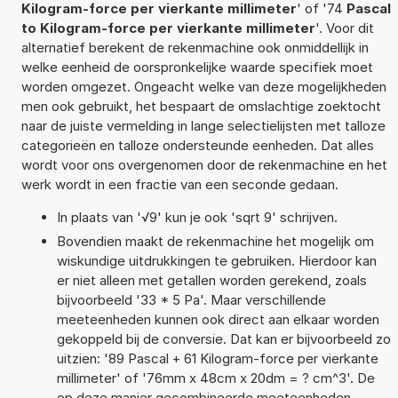
Kilogram-force per vierkante millimeter
' of '74
Pascal
to Kilogram-force per vierkante millimeter
'. Voor dit
alternatief berekent de rekenmachine ook onmiddellijk in
welke eenheid de oorspronkelijke waarde specifiek moet
worden omgezet. Ongeacht welke van deze mogelijkheden
men ook gebruikt, het bespaart de omslachtige zoektocht
naar de juiste vermelding in lange selectielijsten met talloze
categorieën en talloze ondersteunde eenheden. Dat alles
wordt voor ons overgenomen door de rekenmachine en het
werk wordt in een fractie van een seconde gedaan.
In plaats van '√9' kun je ook 'sqrt 9' schrijven.
Bovendien maakt de rekenmachine het mogelijk om
wiskundige uitdrukkingen te gebruiken. Hierdoor kan
er niet alleen met getallen worden gerekend, zoals
bijvoorbeeld '33 * 5 Pa'. Maar verschillende
meeteenheden kunnen ook direct aan elkaar worden
gekoppeld bij de conversie. Dat kan er bijvoorbeeld zo
uitzien: '89 Pascal + 61 Kilogram-force per vierkante
millimeter' of '76mm x 48cm x 20dm = ? cm^3'. De
op deze manier gecombineerde meeteenheden