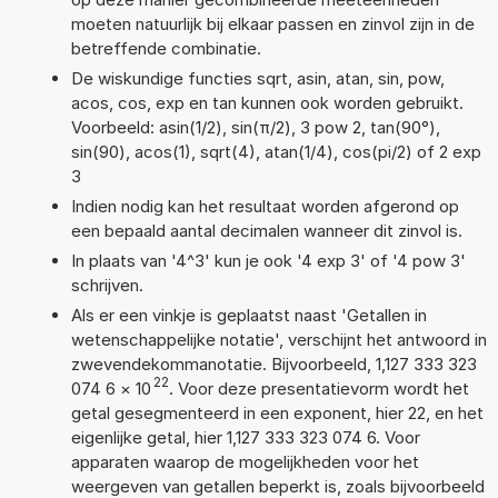
moeten natuurlijk bij elkaar passen en zinvol zijn in de
betreffende combinatie.
De wiskundige functies sqrt, asin, atan, sin, pow,
acos, cos, exp en tan kunnen ook worden gebruikt.
Voorbeeld: asin(1/2), sin(π/2), 3 pow 2, tan(90°),
sin(90), acos(1), sqrt(4), atan(1/4), cos(pi/2) of 2 exp
3
Indien nodig kan het resultaat worden afgerond op
een bepaald aantal decimalen wanneer dit zinvol is.
In plaats van '4^3' kun je ook '4 exp 3' of '4 pow 3'
schrijven.
Als er een vinkje is geplaatst naast 'Getallen in
wetenschappelijke notatie', verschijnt het antwoord in
zwevendekommanotatie. Bijvoorbeeld, 1,127 333 323
22
074 6
×
10
. Voor deze presentatievorm wordt het
getal gesegmenteerd in een exponent, hier 22, en het
eigenlijke getal, hier 1,127 333 323 074 6. Voor
apparaten waarop de mogelijkheden voor het
weergeven van getallen beperkt is, zoals bijvoorbeeld