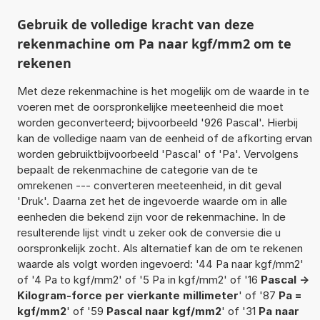
Gebruik de volledige kracht van deze
rekenmachine om Pa naar kgf/mm2 om te
rekenen
Met deze rekenmachine is het mogelijk om de waarde in te
voeren met de oorspronkelijke meeteenheid die moet
worden geconverteerd; bijvoorbeeld '926 Pascal'. Hierbij
kan de volledige naam van de eenheid of de afkorting ervan
worden gebruiktbijvoorbeeld 'Pascal' of 'Pa'. Vervolgens
bepaalt de rekenmachine de categorie van de te
omrekenen --- converteren meeteenheid, in dit geval
'Druk'. Daarna zet het de ingevoerde waarde om in alle
eenheden die bekend zijn voor de rekenmachine. In de
resulterende lijst vindt u zeker ook de conversie die u
oorspronkelijk zocht. Als alternatief kan de om te rekenen
waarde als volgt worden ingevoerd: '44 Pa naar kgf/mm2'
of '4 Pa to kgf/mm2' of '5 Pa in kgf/mm2' of '16
Pascal ->
Kilogram-force per vierkante millimeter
' of '87
Pa =
kgf/mm2
' of '59
Pascal naar kgf/mm2
' of '31
Pa naar