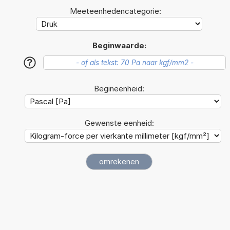
Meeteenhedencategorie:
Beginwaarde:
?
Begineenheid:
Gewenste eenheid: