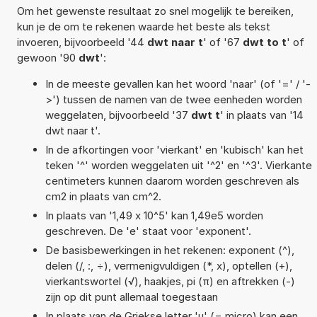
Om het gewenste resultaat zo snel mogelijk te bereiken,
kun je de om te rekenen waarde het beste als tekst
invoeren, bijvoorbeeld '44
dwt naar t
' of '67
dwt to t
' of
gewoon '90
dwt
':
In de meeste gevallen kan het woord 'naar' (of '=' / '-
>') tussen de namen van de twee eenheden worden
weggelaten, bijvoorbeeld '37
dwt t
' in plaats van '14
dwt naar t'.
In de afkortingen voor 'vierkant' en 'kubisch' kan het
teken '^' worden weggelaten uit '^2' en '^3'. Vierkante
centimeters kunnen daarom worden geschreven als
cm2 in plaats van cm^2.
In plaats van '1,49 x 10^5' kan 1,49e5 worden
geschreven. De 'e' staat voor 'exponent'.
De basisbewerkingen in het rekenen: exponent (^),
delen (/, :, ÷), vermenigvuldigen (*, x), optellen (+),
vierkantswortel (√), haakjes, pi (π) en aftrekken (-)
zijn op dit punt allemaal toegestaan
In plaats van de Griekse letter 'µ' (= micro) kan een