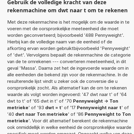
Gebruik de volledige kracht van deze
rekenmachine om dwt naar t om te rekenen
Met deze rekenmachine is het mogelijk om de waarde in te
voeren met de oorspronkelijke meeteenheid die moet
worden geconverteerd; bijvoorbeeld '488 Pennyweight'.
Hierbij kan de volledige naam van de eenheid of de
afkorting ervan worden gebruiktbijvoorbeeld 'Pennyweight'
of 'dwt'. Vervolgens bepaalt de rekenmachine de categorie
van de te omrekenen --- converteren meeteenheid, in dit
geval 'Massa'. Daarna zet het de ingevoerde waarde om in
alle eenheden die bekend zijn voor de rekenmachine. In de
resulterende lijst vindt u zeker ook de conversie die u
oorspronkelijk zocht. Als alternatief kan de om te rekenen
waarde als volgt worden ingevoerd: '47 dwt naar t' of '64
dwt to t' of '65 dwt in t' of '70
Pennyweight -> Ton
metrieke
' of '93
dwt = t
' of '17
Pennyweight naar t
' of
'40
dwt naar Ton metrieke
' of '86
Pennyweight to Ton
metrieke
'. Voor dit alternatief berekent de rekenmachine
ook onmiddellijk in welke eenheid de oorspronkelijke waarde
specifiek moet worden omgezet. Ongeacht welke van deze