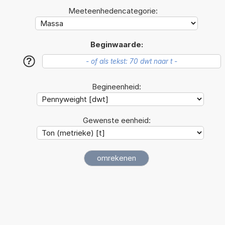
Meeteenhedencategorie:
Beginwaarde:
?
Begineenheid:
Gewenste eenheid: