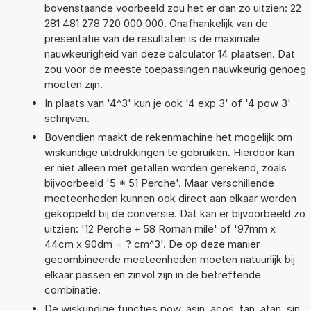
bovenstaande voorbeeld zou het er dan zo uitzien: 22
281 481 278 720 000 000. Onafhankelijk van de
presentatie van de resultaten is de maximale
nauwkeurigheid van deze calculator 14 plaatsen. Dat
zou voor de meeste toepassingen nauwkeurig genoeg
moeten zijn.
In plaats van '4^3' kun je ook '4 exp 3' of '4 pow 3'
schrijven.
Bovendien maakt de rekenmachine het mogelijk om
wiskundige uitdrukkingen te gebruiken. Hierdoor kan
er niet alleen met getallen worden gerekend, zoals
bijvoorbeeld '5 * 51 Perche'. Maar verschillende
meeteenheden kunnen ook direct aan elkaar worden
gekoppeld bij de conversie. Dat kan er bijvoorbeeld zo
uitzien: '12 Perche + 58 Roman mile' of '97mm x
44cm x 90dm = ? cm^3'. De op deze manier
gecombineerde meeteenheden moeten natuurlijk bij
elkaar passen en zinvol zijn in de betreffende
combinatie.
De wiskundige functies pow, asin, acos, tan, atan, sin,