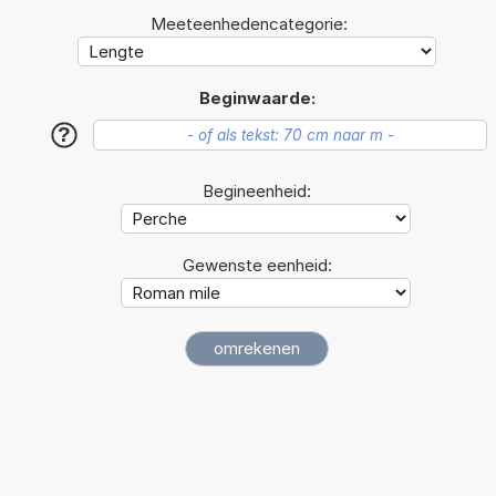
Meeteenhedencategorie:
Beginwaarde:
?
Begineenheid:
Gewenste eenheid: