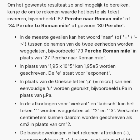
Om het gewenste resultaat zo snel mogelijk te bereiken,
kun je de om te rekenen waarde het beste als tekst
invoeren, bijvoorbeeld '87
Perche naar Roman mile
' of
'34
Perche to Roman mile
' of gewoon '80
Perche
':
In de meeste gevallen kan het woord 'naar' (of '=' / '-
>') tussen de namen van de twee eenheden worden
weggelaten, bijvoorbeeld '73
Perche Roman mile
' in
plaats van '27 Perche naar Roman mile'.
In plaats van '1,95 x 10^5' kan 1,95e5 worden
geschreven. De 'e' staat voor 'exponent'.
In plaats van de Griekse letter 'µ' (= micro) kan een
eenvoudige 'u' worden gebruikt, bijvoorbeeld uPa in
plaats van µPa.
In de afkortingen voor 'vierkant' en 'kubisch' kan het
teken '^' worden weggelaten uit '^2' en '^3'. Vierkante
centimeters kunnen daarom worden geschreven als
cm2 in plaats van cm^2.
De basisbewerkingen in het rekenen: aftrekken (-),
vermenigvuldigen (*, x), haakjes, vierkantswortel (√),