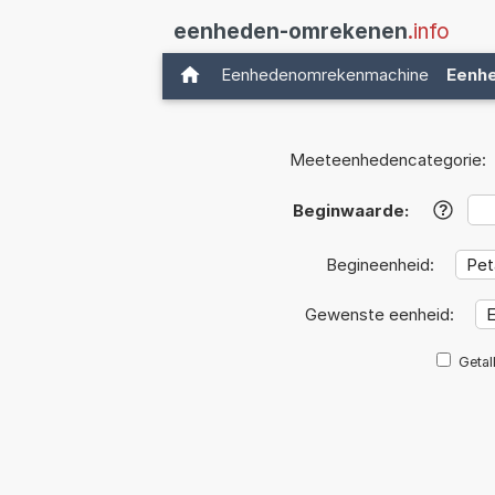
eenheden-omrekenen
.info
Eenhedenomrekenmachine
Eenh
Meeteenhedencategorie:
Beginwaarde:
?
Begineenheid:
Gewenste eenheid:
Getal