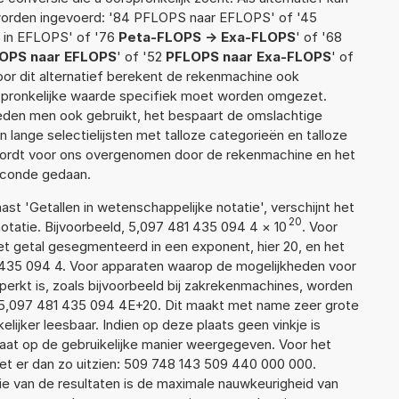
worden ingevoerd: '84 PFLOPS naar EFLOPS' of '45
in EFLOPS' of '76
Peta-FLOPS -> Exa-FLOPS
' of '68
OPS naar EFLOPS
' of '52
PFLOPS naar Exa-FLOPS
' of
Voor dit alternatief berekent de rekenmachine ook
rspronkelijke waarde specifiek moet worden omgezet.
den men ook gebruikt, het bespaart de omslachtige
n lange selectielijsten met talloze categorieën en talloze
wordt voor ons overgenomen door de rekenmachine en het
econde gedaan.
aast 'Getallen in wetenschappelijke notatie', verschijnt het
20
atie. Bijvoorbeeld, 5,097 481 435 094 4
×
10
. Voor
t getal gesegmenteerd in een exponent, hier 20, en het
81 435 094 4. Voor apparaten waarop de mogelijkheden voor
erkt is, zoals bijvoorbeeld bij zakrekenmachines, worden
 5,097 481 435 094 4E+20. Dit maakt met name zeer grote
elijker leesbaar. Indien op deze plaats geen vinkje is
taat op de gebruikelijke manier weergegeven. Voor het
t er dan zo uitzien: 509 748 143 509 440 000 000.
ie van de resultaten is de maximale nauwkeurigheid van