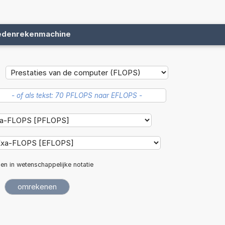
edenrekenmachine
len in wetenschappelijke notatie