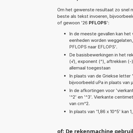
Om het gewenste resultaat zo snel m
beste als tekst invoeren, bijvoorbee
of gewoon '26
PFLOPS
':
In de meeste gevallen kan het 
eenheden worden weggelaten, 
PFLOPS naar EFLOPS'.
De basisbewerkingen in het reken
(√), exponent (^), aftrekken (-)
allemaal toegestaan
In plaats van de Griekse letter
bijvoorbeeld uPa in plaats van 
In de afkortingen voor 'vierkan
'^2' en '^3'. Vierkante centim
van cm^2.
In plaats van '1,86 x 10^5' kan
of: De rekenmachine gebrui