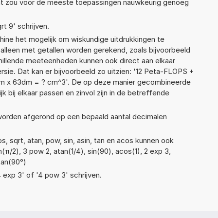
Dat zou voor de meeste toepassingen nauwkeurig genoeg
rt 9' schrijven.
ne het mogelijk om wiskundige uitdrukkingen te
t alleen met getallen worden gerekend, zoals bijvoorbeeld
illende meeteenheden kunnen ook direct aan elkaar
sie. Dat kan er bijvoorbeeld zo uitzien: '12 Peta-FLOPS +
m x 63dm = ? cm^3'. De op deze manier gecombineerde
 bij elkaar passen en zinvol zijn in de betreffende
 worden afgerond op een bepaald aantal decimalen
, sqrt, atan, pow, sin, asin, tan en acos kunnen ook
(π/2), 3 pow 2, atan(1/4), sin(90), acos(1), 2 exp 3,
 tan(90°)
4 exp 3' of '4 pow 3' schrijven.