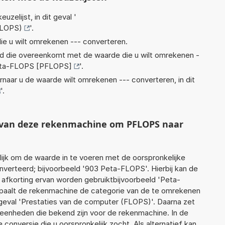
euzelijst, in dit geval '
FLOPS)
'.
ie u wilt omrekenen --- converteren.
eid die overeenkomt met de waarde die u wilt omrekenen -
ta-FLOPS [PFLOPS]
'.
rnaar u de waarde wilt omrekenen --- converteren, in dit
'.
t van deze rekenmachine om PFLOPS naar
jk om de waarde in te voeren met de oorspronkelijke
erteerd; bijvoorbeeld '903 Peta-FLOPS'. Hierbij kan de
 afkorting ervan worden gebruiktbijvoorbeeld 'Peta-
paalt de rekenmachine de categorie van de te omrekenen
 geval 'Prestaties van de computer (FLOPS)'. Daarna zet
 eenheden die bekend zijn voor de rekenmachine. In de
e conversie die u oorspronkelijk zocht. Als alternatief kan