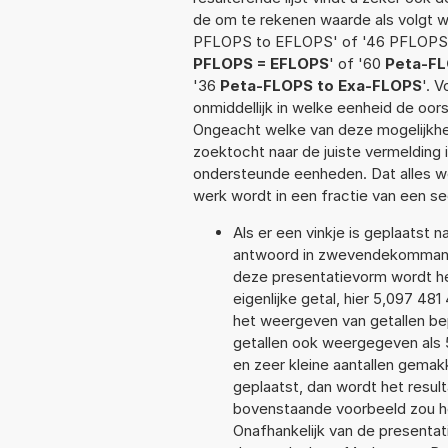
de om te rekenen waarde als volgt 
PFLOPS to EFLOPS' of '46 PFLOPS 
PFLOPS = EFLOPS
' of '60
Peta-FL
'36
Peta-FLOPS to Exa-FLOPS
'. 
onmiddellijk in welke eenheid de oo
Ongeacht welke van deze mogelijkhe
zoektocht naar de juiste vermelding i
ondersteunde eenheden. Dat alles 
werk wordt in een fractie van een s
Als er een vinkje is geplaatst n
antwoord in zwevendekommanot
deze presentatievorm wordt he
eigenlijke getal, hier 5,097 4
het weergeven van getallen bep
getallen ook weergegeven als
en zeer kleine aantallen gemakk
geplaatst, dan wordt het resul
bovenstaande voorbeeld zou he
Onafhankelijk van de presentat