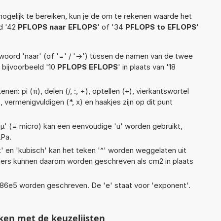
ogelijk te bereiken, kun je de om te rekenen waarde het
ld '42
PFLOPS naar EFLOPS
' of '34
PFLOPS to EFLOPS
'
woord 'naar' (of '=' / '->') tussen de namen van de twee
bijvoorbeeld '10
PFLOPS EFLOPS
' in plaats van '18
en: pi (π), delen (/, :, ÷), optellen (+), vierkantswortel
, vermenigvuldigen (*, x) en haakjes zijn op dit punt
 'µ' (= micro) kan een eenvoudige 'u' worden gebruikt,
µPa.
t' en 'kubisch' kan het teken '^' worden weggelaten uit
eters kunnen daarom worden geschreven als cm2 in plaats
 1,86e5 worden geschreven. De 'e' staat voor 'exponent'.
ken met de keuzelijsten