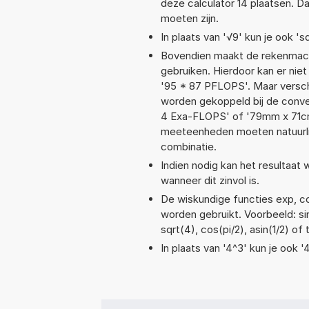
deze calculator 14 plaatsen. 
moeten zijn.
In plaats van '√9' kun je ook 'sq
Bovendien maakt de rekenmachi
gebruiken. Hierdoor kan er nie
'95 * 87 PFLOPS'. Maar versch
worden gekoppeld bij de conver
4 Exa-FLOPS' of '79mm x 71c
meeteenheden moeten natuurlijk
combinatie.
Indien nodig kan het resultaat
wanneer dit zinvol is.
De wiskundige functies exp, cos
worden gebruikt. Voorbeeld: sin
sqrt(4), cos(pi/2), asin(1/2) of
In plaats van '4^3' kun je ook '