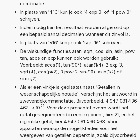
combinatie.
In plaats van '4^3' kun je ook '4 exp 3' of '4 pow 3'
schrijven.
Indien nodig kan het resultaat worden afgerond op
een bepaald aantal decimalen wanneer dit zinvol is.
In plaats van '√16' kun je ook 'sqrt 16' schrijven.
De wiskundige functies atan, sqrt, cos, sin, asin, pow,
tan, acos en exp kunnen ook worden gebruikt.
Voorbeeld: acos(1), tan(90°), atan(1/4), 2 exp 3,
sqrt(4), cos(pi/2), 3 pow 2, sin(90), asin(1/2) of
sin(π/2)
Als er een vinkje is geplaatst naast 'Getallen in
wetenschappelijke notatie', verschijnt het antwoord in
zwevendekommanotatie. Bijvoorbeeld, 4,947 081 436
21
463
×
10
. Voor deze presentatievorm wordt het
getal gesegmenteerd in een exponent, hier 21, en het
eigenlijke getal, hier 4,947 081 436 463. Voor
apparaten waarop de mogelijkheden voor het
weergeven van getallen beperkt is, zoals bijvoorbeeld