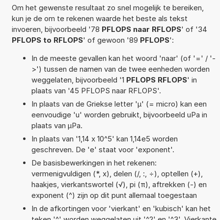
Om het gewenste resultaat zo snel mogelijk te bereiken,
kun je de om te rekenen waarde het beste als tekst
invoeren, bijvoorbeeld '78
PFLOPS naar RFLOPS
' of '34
PFLOPS to RFLOPS
' of gewoon '89
PFLOPS
':
In de meeste gevallen kan het woord 'naar' (of '=' / '-
>') tussen de namen van de twee eenheden worden
weggelaten, bijvoorbeeld '1
PFLOPS RFLOPS
' in
plaats van '45 PFLOPS naar RFLOPS'.
In plaats van de Griekse letter 'µ' (= micro) kan een
eenvoudige 'u' worden gebruikt, bijvoorbeeld uPa in
plaats van µPa.
In plaats van '1,14 x 10^5' kan 1,14e5 worden
geschreven. De 'e' staat voor 'exponent'.
De basisbewerkingen in het rekenen:
vermenigvuldigen (*, x), delen (/, :, ÷), optellen (+),
haakjes, vierkantswortel (√), pi (π), aftrekken (-) en
exponent (^) zijn op dit punt allemaal toegestaan
In de afkortingen voor 'vierkant' en 'kubisch' kan het
teken '^' worden weggelaten uit '^2' en '^3'. Vierkante