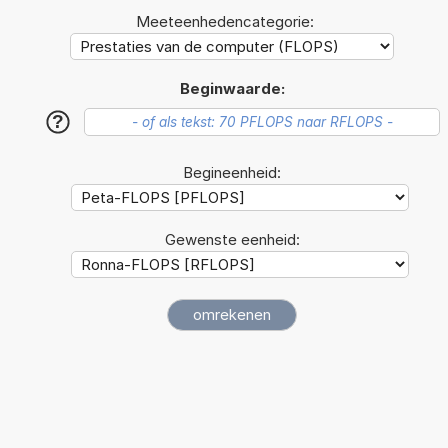
Meeteenhedencategorie:
Beginwaarde:
?
Begineenheid:
Gewenste eenheid: