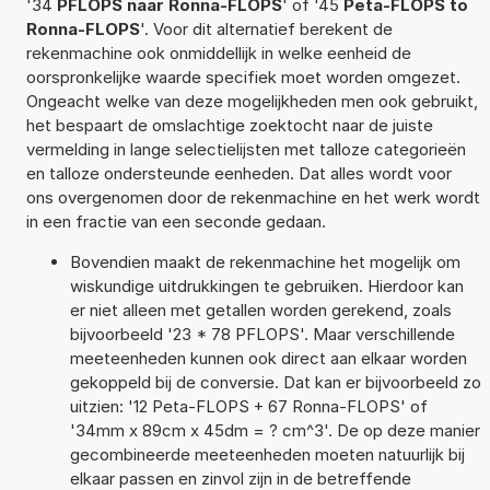
'34
PFLOPS naar Ronna-FLOPS
' of '45
Peta-FLOPS to
Ronna-FLOPS
'. Voor dit alternatief berekent de
rekenmachine ook onmiddellijk in welke eenheid de
oorspronkelijke waarde specifiek moet worden omgezet.
Ongeacht welke van deze mogelijkheden men ook gebruikt,
het bespaart de omslachtige zoektocht naar de juiste
vermelding in lange selectielijsten met talloze categorieën
en talloze ondersteunde eenheden. Dat alles wordt voor
ons overgenomen door de rekenmachine en het werk wordt
in een fractie van een seconde gedaan.
Bovendien maakt de rekenmachine het mogelijk om
wiskundige uitdrukkingen te gebruiken. Hierdoor kan
er niet alleen met getallen worden gerekend, zoals
bijvoorbeeld '23 * 78 PFLOPS'. Maar verschillende
meeteenheden kunnen ook direct aan elkaar worden
gekoppeld bij de conversie. Dat kan er bijvoorbeeld zo
uitzien: '12 Peta-FLOPS + 67 Ronna-FLOPS' of
'34mm x 89cm x 45dm = ? cm^3'. De op deze manier
gecombineerde meeteenheden moeten natuurlijk bij
elkaar passen en zinvol zijn in de betreffende