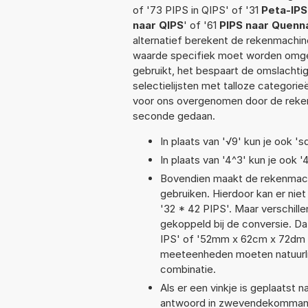
of '73 PIPS in QIPS' of '31
Peta-IPS
naar QIPS
' of '61
PIPS naar Quenn
alternatief berekent de rekenmachine
waarde specifiek moet worden omge
gebruikt, het bespaart de omslachtig
selectielijsten met talloze categori
voor ons overgenomen door de reken
seconde gedaan.
In plaats van '√9' kun je ook 'sq
In plaats van '4^3' kun je ook '
Bovendien maakt de rekenmachi
gebruiken. Hierdoor kan er nie
'32 * 42 PIPS'. Maar verschil
gekoppeld bij de conversie. Dat
IPS' of '52mm x 62cm x 72dm 
meeteenheden moeten natuurlijk
combinatie.
Als er een vinkje is geplaatst n
antwoord in zwevendekommanot