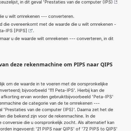
euzelijst, in dit geval '
Prestaties van de computer (IPS)
ie u wilt omrekenen --- converteren.
eid die overeenkomt met de waarde die u wilt omrekenen -
ta-IPS [PIPS]
'.
rnaar u de waarde wilt omrekenen --- converteren, in dit
t van deze rekenmachine om PIPS naar QIPS
jk om de waarde in te voeren met de oorspronkelijke
rteerd; bijvoorbeeld '111 Peta-IPS'. Hierbij kan de
 afkorting ervan worden gebruiktbijvoorbeeld 'Peta-IPS'
kenmachine de categorie van de te omrekenen ---
l 'Prestaties van de computer (IPS)'. Daarna zet het de
en die bekend zijn voor de rekenmachine. In de
e conversie die u oorspronkelijk zocht. Als alternatief kan
orden ingevoerd: '21 PIPS naar QIPS' of '72 PIPS to QIPS'