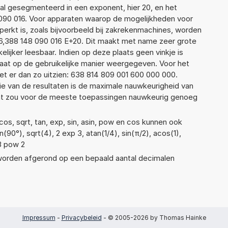
al gesegmenteerd in een exponent, hier 20, en het
48 090 016. Voor apparaten waarop de mogelijkheden voor
erkt is, zoals bijvoorbeeld bij zakrekenmachines, worden
6,388 148 090 016 E+20. Dit maakt met name zeer grote
elijker leesbaar. Indien op deze plaats geen vinkje is
taat op de gebruikelijke manier weergegeven. Voor het
t er dan zo uitzien: 638 814 809 001 600 000 000.
ie van de resultaten is de maximale nauwkeurigheid van
Dat zou voor de meeste toepassingen nauwkeurig genoeg
os, sqrt, tan, exp, sin, asin, pow en cos kunnen ook
90°), sqrt(4), 2 exp 3, atan(1/4), sin(π/2), acos(1),
 3 pow 2
 worden afgerond op een bepaald aantal decimalen
Impressum
-
Privacybeleid
- © 2005-2026 by Thomas Hainke