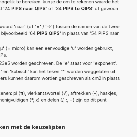
ogelijk te bereiken, kun je de om te rekenen waarde het
ld '24
PIPS naar QIPS
' of '34
PIPS to QIPS
' of gewoon
woord 'naar' (of '=' / '->') tussen de namen van de twee
bijvoorbeeld '64
PIPS QIPS
' in plaats van '54 PIPS naar
 'µ' (= micro) kan een eenvoudige 'u' worden gebruikt,
µPa.
 1,23e5 worden geschreven. De 'e' staat voor 'exponent'.
t' en 'kubisch' kan het teken '^' worden weggelaten uit
eters kunnen daarom worden geschreven als cm2 in plaats
nen: pi (π), vierkantswortel (√), aftrekken (-), haakjes,
nigvuldigen (*, x) en delen (/, :, ÷) zijn op dit punt
ken met de keuzelijsten