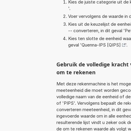
Kies de juiste categorie uit de k
'.
Voer vervolgens de waarde in d
Kies uit de keuzelijst de eenh
-- converteren, in dit geval '
Pe
Kies ten slotte de eenheid waa
geval '
Quenna-IPS [QIPS]
'.
Gebruik de volledige krach
om te rekenen
Met deze rekenmachine is het mogeli
meeteenheid die moet worden geconve
volledige naam van de eenheid of de
of 'PIPS'. Vervolgens bepaalt de re
converteren meeteenheid, in dit geva
ingevoerde waarde om in alle eenhed
resulterende lijst vindt u zeker ook d
de om te rekenen waarde als volgt w