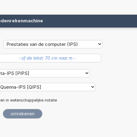
edenrekenmachine
len in wetenschappelijke notatie