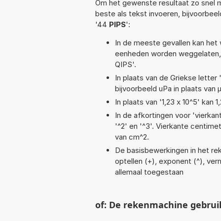
Om het gewenste resultaat zo snel m
beste als tekst invoeren, bijvoorbee
'44
PIPS
':
In de meeste gevallen kan het 
eenheden worden weggelaten, 
QIPS'.
In plaats van de Griekse letter
bijvoorbeeld uPa in plaats van 
In plaats van '1,23 x 10^5' kan
In de afkortingen voor 'vierkan
'^2' en '^3'. Vierkante centim
van cm^2.
De basisbewerkingen in het reke
optellen (+), exponent (^), verme
allemaal toegestaan
of: De rekenmachine gebrui