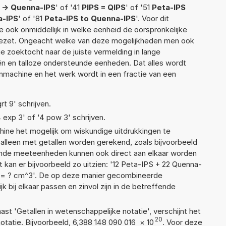
 -> Quenna-IPS
' of '41
PIPS = QIPS
' of '51
Peta-IPS
a-IPS
' of '81
Peta-IPS to Quenna-IPS
'. Voor dit
 ook onmiddellijk in welke eenheid de oorspronkelijke
zet. Ongeacht welke van deze mogelijkheden men ook
e zoektocht naar de juiste vermelding in lange
eën en talloze ondersteunde eenheden. Dat alles wordt
machine en het werk wordt in een fractie van een
rt 9' schrijven.
4 exp 3' of '4 pow 3' schrijven.
ne het mogelijk om wiskundige uitdrukkingen te
t alleen met getallen worden gerekend, zoals bijvoorbeeld
lende meeteenheden kunnen ook direct aan elkaar worden
 kan er bijvoorbeeld zo uitzien: '12 Peta-IPS + 22 Quenna-
= ? cm^3'. De op deze manier gecombineerde
 bij elkaar passen en zinvol zijn in de betreffende
aast 'Getallen in wetenschappelijke notatie', verschijnt het
20
atie. Bijvoorbeeld, 6,388 148 090 016
×
10
. Voor deze