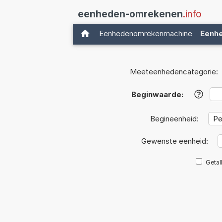
eenheden-omrekenen
.info
Eenhedenomrekenmachine
Eenh
Meeteenhedencategorie:
Beginwaarde:
?
Begineenheid:
Gewenste eenheid:
Getal