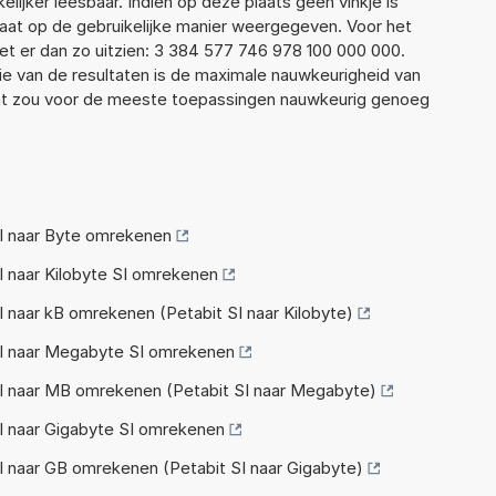
elijker leesbaar. Indien op deze plaats geen vinkje is
taat op de gebruikelijke manier weergegeven. Voor het
t er dan zo uitzien: 3 384 577 746 978 100 000 000.
ie van de resultaten is de maximale nauwkeurigheid van
Dat zou voor de meeste toepassingen nauwkeurig genoeg
I naar Byte omrekenen
 naar Kilobyte SI omrekenen
 naar kB omrekenen (Petabit SI naar Kilobyte)
I naar Megabyte SI omrekenen
I naar MB omrekenen (Petabit SI naar Megabyte)
I naar Gigabyte SI omrekenen
 naar GB omrekenen (Petabit SI naar Gigabyte)