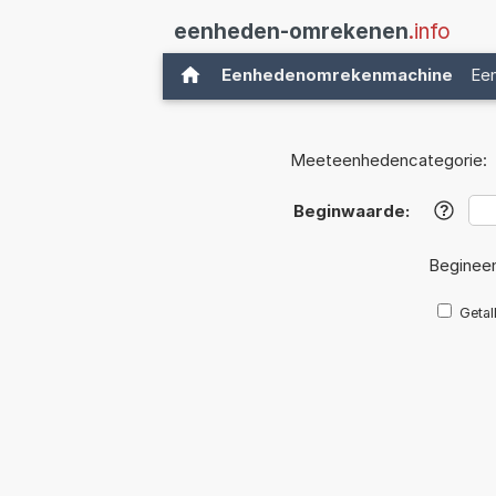
eenheden-omrekenen
.info
Eenhedenomrekenmachine
Ee
Meeteenhedencategorie:
Beginwaarde:
?
Beginee
Getal