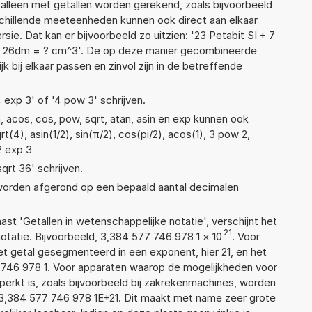
t alleen met getallen worden gerekend, zoals bijvoorbeeld
schillende meeteenheden kunnen ook direct aan elkaar
ie. Dat kan er bijvoorbeeld zo uitzien: '23 Petabit SI + 7
x 26dm = ? cm^3'. De op deze manier gecombineerde
 bij elkaar passen en zinvol zijn in de betreffende
4 exp 3' of '4 pow 3' schrijven.
, acos, cos, pow, sqrt, atan, asin en exp kunnen ook
(4), asin(1/2), sin(π/2), cos(pi/2), acos(1), 3 pow 2,
2 exp 3
sqrt 36' schrijven.
 worden afgerond op een bepaald aantal decimalen
aast 'Getallen in wetenschappelijke notatie', verschijnt het
21
atie. Bijvoorbeeld, 3,384 577 746 978 1
×
10
. Voor
t getal gesegmenteerd in een exponent, hier 21, en het
77 746 978 1. Voor apparaten waarop de mogelijkheden voor
erkt is, zoals bijvoorbeeld bij zakrekenmachines, worden
3,384 577 746 978 1E+21. Dit maakt met name zeer grote