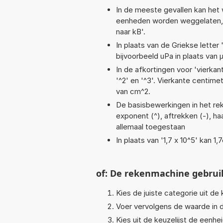
In de meeste gevallen kan het 
eenheden worden weggelaten, bi
naar kB'.
In plaats van de Griekse letter
bijvoorbeeld uPa in plaats van 
In de afkortingen voor 'vierkan
'^2' en '^3'. Vierkante centim
van cm^2.
De basisbewerkingen in het reken
exponent (^), aftrekken (-), haa
allemaal toegestaan
In plaats van '1,7 x 10^5' kan 
of: De rekenmachine gebrui
Kies de juiste categorie uit de k
Voer vervolgens de waarde in d
Kies uit de keuzelijst de eenh