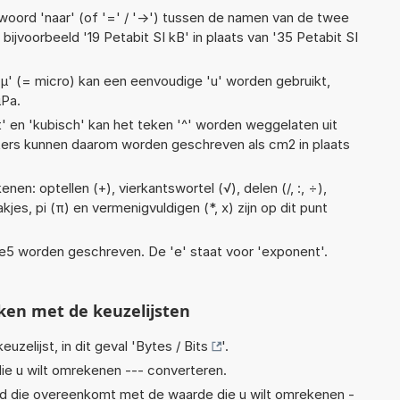
woord 'naar' (of '=' / '->') tussen de namen van de twee
jvoorbeeld '19 Petabit SI kB' in plaats van '35 Petabit SI
 'µ' (= micro) kan een eenvoudige 'u' worden gebruikt,
µPa.
t' en 'kubisch' kan het teken '^' worden weggelaten uit
eters kunnen daarom worden geschreven als cm2 in plaats
en: optellen (+), vierkantswortel (√), delen (/, :, ÷),
kjes, pi (π) en vermenigvuldigen (*, x) zijn op dit punt
1,7e5 worden geschreven. De 'e' staat voor 'exponent'.
ken met de keuzelijsten
euzelijst, in dit geval '
Bytes / Bits
'.
ie u wilt omrekenen --- converteren.
eid die overeenkomt met de waarde die u wilt omrekenen -