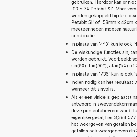
gebruiken. Hierdoor kan er nie
'90 * 74 Petabit SI'. Maar ver
worden gekoppeld bij de convers
Petabit SI' of '58mm x 42cm 
meeteenheden moeten natuurlijk
combinatie.
In plaats van '4^3' kun je ook '
De wiskundige functies sin, tan
worden gebruikt. Voorbeeld: sqrt
sin(90), tan(90°), atan(1/4) of 
In plaats van '√36' kun je ook '
Indien nodig kan het resultaat
wanneer dit zinvol is.
Als er een vinkje is geplaatst n
antwoord in zwevendekommanot
deze presentatievorm wordt he
eigenlijke getal, hier 3,384 5
het weergeven van getallen bep
getallen ook weergegeven als 