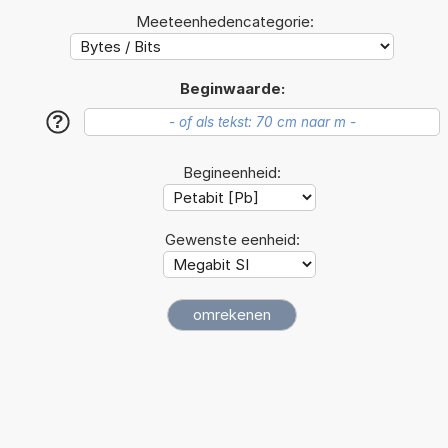
Meeteenhedencategorie:
Beginwaarde:
?
Begineenheid:
Gewenste eenheid: