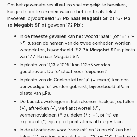
Om het gewenste resultaat zo snel mogelijk te bereiken,
kun je de om te rekenen waarde het beste als tekst
invoeren, bijvoorbeeld '62
Pb naar Megabit SI
' of '67
Pb
to Megabit SI
' of gewoon '72
Pb
':
In de meeste gevallen kan het woord 'naar' (of '=' / '-
>') tussen de namen van de twee eenheden worden
weggelaten, bijvoorbeeld '82
Pb Megabit SI
' in plaats
van '77 Pb naar Megabit SI'.
In plaats van '1,13 x 10^5' kan 1,13e5 worden
geschreven. De 'e' staat voor 'exponent'.
In plaats van de Griekse letter 'µ' (= micro) kan een
eenvoudige 'u' worden gebruikt, bijvoorbeeld uPa in
plaats van µPa.
De basisbewerkingen in het rekenen: haakjes, optellen
(+), aftrekken (-), vierkantswortel (√),
vermenigvuldigen (*, x), delen (/, :, ÷), pi (π) en
exponent (^) zijn op dit punt allemaal toegestaan
In de afkortingen voor 'vierkant' en 'kubisch' kan het
teken '^' worden weggelaten uit '^2' en '^3'. Vierkante