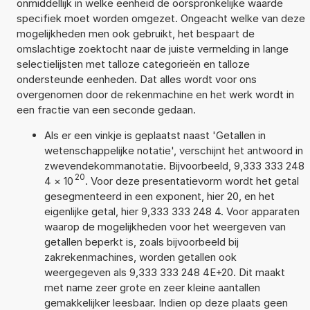
onmiddellijk in welke eenheid de oorspronkelijke waarde
specifiek moet worden omgezet. Ongeacht welke van deze
mogelijkheden men ook gebruikt, het bespaart de
omslachtige zoektocht naar de juiste vermelding in lange
selectielijsten met talloze categorieën en talloze
ondersteunde eenheden. Dat alles wordt voor ons
overgenomen door de rekenmachine en het werk wordt in
een fractie van een seconde gedaan.
Als er een vinkje is geplaatst naast 'Getallen in
wetenschappelijke notatie', verschijnt het antwoord in
zwevendekommanotatie. Bijvoorbeeld, 9,333 333 248
20
4
×
10
. Voor deze presentatievorm wordt het getal
gesegmenteerd in een exponent, hier 20, en het
eigenlijke getal, hier 9,333 333 248 4. Voor apparaten
waarop de mogelijkheden voor het weergeven van
getallen beperkt is, zoals bijvoorbeeld bij
zakrekenmachines, worden getallen ook
weergegeven als 9,333 333 248 4E+20. Dit maakt
met name zeer grote en zeer kleine aantallen
gemakkelijker leesbaar. Indien op deze plaats geen