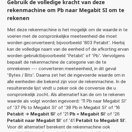
Gebruik de volledige kracht van deze
rekenmachine om Pb naar Megabit SI om te
rekenen
Met deze rekenmachine is het mogelijk om de waarde in te
voeren met de oorspronkelijke meeteenheid die moet
worden geconverteerd; bijvoorbeeld '803 Petabit'. Hierbij
kan de volledige naam van de eenheid of de afkorting ervan
worden gebruiktbijvoorbeeld 'Petabit' of 'Pb'. Vervolgens
bepaalt de rekenmachine de categorie van de te
omrekenen --- converteren meeteenheid, in dit geval
'Bytes / Bits'. Daarna zet het de ingevoerde waarde om in
alle eenheden die bekend zijn voor de rekenmachine. In de
resulterende lijst vindt u zeker ook de conversie die u
oorspronkelijk zocht. Als alternatief kan de om te rekenen
waarde als volgt worden ingevoerd: '11 Pb naar Megabit SI'
of '37 Pb to Megabit SI' of '38 Pb in Megabit SI' of '16
Petabit -> Megabit SI
' of '21
Pb = Megabit SI
' of '26
Petabit naar Megabit SI
' of '41
Petabit to Megabit SI
'.
Voor dit alternatief berekent de rekenmachine ook