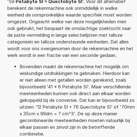
'59
Petabyte SI = Quectobyte SI
'. Voor dit alternatief
berekent de rekenmachine ook onmiddellijk in welke
eenheid de oorspronkelijke waarde specifiek moet worden
omgezet. Ongeacht welke van deze mogelijkheden men
ook gebruikt, het bespaart de omslachtige zoektocht naar
de juiste vermelding in lange selectielijsten met talloze
categorieën en talloze ondersteunde eenheden. Dat alles
wordt voor ons overgenomen door de rekenmachine en het
werk wordt in een fractie van een seconde gedaan.
Bovendien maakt de rekenmachine het mogelijk om
wiskundige uitdrukkingen te gebruiken. Hierdoor kan
er niet alleen met getallen worden gerekend, zoals
bijvoorbeeld '41 * 6 Petabyte SI'. Maar verschillende
meeteenheden kunnen ook direct aan elkaar worden
gekoppeld bij de conversie. Dat kan er bijvoorbeeld zo
uitzien: '12 Petabyte SI + 76 Quectobyte SI' of '70mm
x 35cm x 99dm = ? cm^3'. De op deze manier
gecombineerde meeteenheden moeten natuurlijk bij
elkaar passen en zinvol zijn in de betreffende
combinatie.