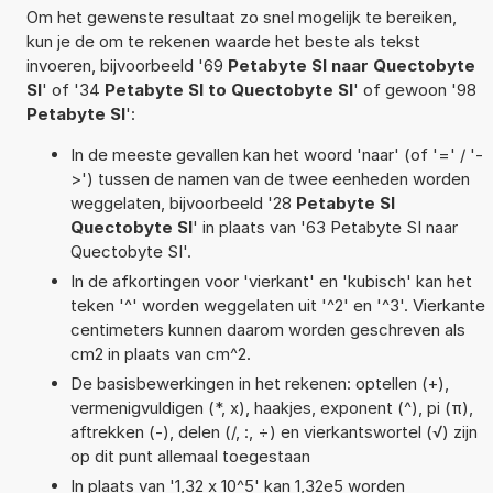
Om het gewenste resultaat zo snel mogelijk te bereiken,
kun je de om te rekenen waarde het beste als tekst
invoeren, bijvoorbeeld '69
Petabyte SI naar Quectobyte
SI
' of '34
Petabyte SI to Quectobyte SI
' of gewoon '98
Petabyte SI
':
In de meeste gevallen kan het woord 'naar' (of '=' / '-
>') tussen de namen van de twee eenheden worden
weggelaten, bijvoorbeeld '28
Petabyte SI
Quectobyte SI
' in plaats van '63 Petabyte SI naar
Quectobyte SI'.
In de afkortingen voor 'vierkant' en 'kubisch' kan het
teken '^' worden weggelaten uit '^2' en '^3'. Vierkante
centimeters kunnen daarom worden geschreven als
cm2 in plaats van cm^2.
De basisbewerkingen in het rekenen: optellen (+),
vermenigvuldigen (*, x), haakjes, exponent (^), pi (π),
aftrekken (-), delen (/, :, ÷) en vierkantswortel (√) zijn
op dit punt allemaal toegestaan
In plaats van '1,32 x 10^5' kan 1,32e5 worden