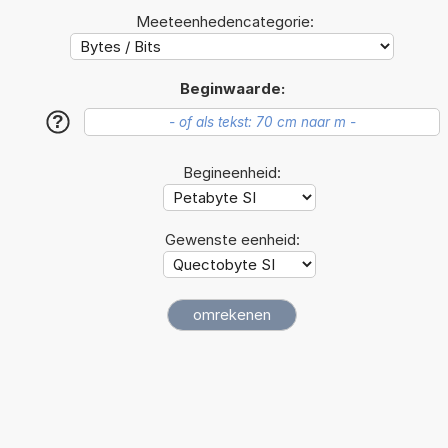
Meeteenhedencategorie:
Beginwaarde:
?
Begineenheid:
Gewenste eenheid: