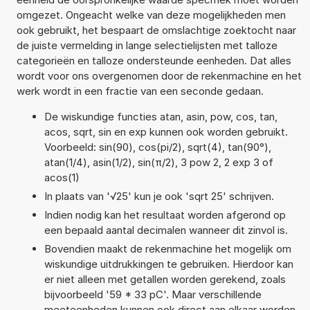
omgezet. Ongeacht welke van deze mogelijkheden men
ook gebruikt, het bespaart de omslachtige zoektocht naar
de juiste vermelding in lange selectielijsten met talloze
categorieën en talloze ondersteunde eenheden. Dat alles
wordt voor ons overgenomen door de rekenmachine en het
werk wordt in een fractie van een seconde gedaan.
De wiskundige functies atan, asin, pow, cos, tan,
acos, sqrt, sin en exp kunnen ook worden gebruikt.
Voorbeeld: sin(90), cos(pi/2), sqrt(4), tan(90°),
atan(1/4), asin(1/2), sin(π/2), 3 pow 2, 2 exp 3 of
acos(1)
In plaats van '√25' kun je ook 'sqrt 25' schrijven.
Indien nodig kan het resultaat worden afgerond op
een bepaald aantal decimalen wanneer dit zinvol is.
Bovendien maakt de rekenmachine het mogelijk om
wiskundige uitdrukkingen te gebruiken. Hierdoor kan
er niet alleen met getallen worden gerekend, zoals
bijvoorbeeld '59 * 33 pC'. Maar verschillende
meeteenheden kunnen ook direct aan elkaar worden