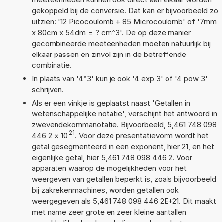
gekoppeld bij de conversie. Dat kan er bijvoorbeeld zo
uitzien: '12 Picocoulomb + 85 Microcoulomb' of '7mm
x 80cm x 54dm = ? cm^3'. De op deze manier
gecombineerde meeteenheden moeten natuurlijk bij
elkaar passen en zinvol zijn in de betreffende
combinatie.
In plaats van '4^3' kun je ook '4 exp 3' of '4 pow 3'
schrijven.
Als er een vinkje is geplaatst naast 'Getallen in
wetenschappelijke notatie', verschijnt het antwoord in
zwevendekommanotatie. Bijvoorbeeld, 5,461 748 098
21
446 2
×
10
. Voor deze presentatievorm wordt het
getal gesegmenteerd in een exponent, hier 21, en het
eigenlijke getal, hier 5,461 748 098 446 2. Voor
apparaten waarop de mogelijkheden voor het
weergeven van getallen beperkt is, zoals bijvoorbeeld
bij zakrekenmachines, worden getallen ook
weergegeven als 5,461 748 098 446 2E+21. Dit maakt
met name zeer grote en zeer kleine aantallen