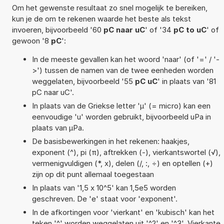
Om het gewenste resultaat zo snel mogelijk te bereiken,
kun je de om te rekenen waarde het beste als tekst
invoeren, bijvoorbeeld '60
pC naar uC
' of '34
pC to uC
' of
gewoon '8
pC
':
In de meeste gevallen kan het woord 'naar' (of '=' / '-
>') tussen de namen van de twee eenheden worden
weggelaten, bijvoorbeeld '55
pC uC
' in plaats van '81
pC naar uC'.
In plaats van de Griekse letter 'µ' (= micro) kan een
eenvoudige 'u' worden gebruikt, bijvoorbeeld uPa in
plaats van µPa.
De basisbewerkingen in het rekenen: haakjes,
exponent (^), pi (π), aftrekken (-), vierkantswortel (√),
vermenigvuldigen (*, x), delen (/, :, ÷) en optellen (+)
zijn op dit punt allemaal toegestaan
In plaats van '1,5 x 10^5' kan 1,5e5 worden
geschreven. De 'e' staat voor 'exponent'.
In de afkortingen voor 'vierkant' en 'kubisch' kan het
teken '^' worden weggelaten uit '^2' en '^3'. Vierkante