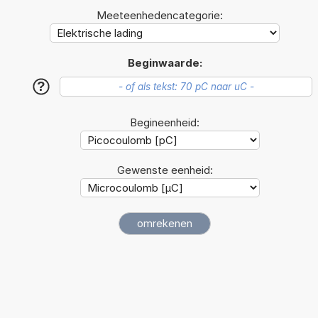
Meeteenhedencategorie:
Beginwaarde:
?
Begineenheid:
Gewenste eenheid: