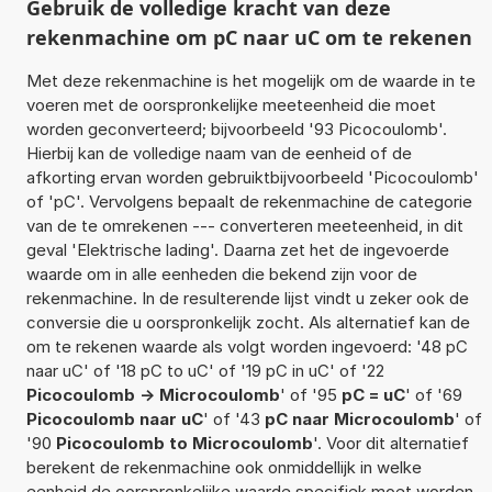
Gebruik de volledige kracht van deze
rekenmachine om pC naar uC om te rekenen
Met deze rekenmachine is het mogelijk om de waarde in te
voeren met de oorspronkelijke meeteenheid die moet
worden geconverteerd; bijvoorbeeld '93 Picocoulomb'.
Hierbij kan de volledige naam van de eenheid of de
afkorting ervan worden gebruiktbijvoorbeeld 'Picocoulomb'
of 'pC'. Vervolgens bepaalt de rekenmachine de categorie
van de te omrekenen --- converteren meeteenheid, in dit
geval 'Elektrische lading'. Daarna zet het de ingevoerde
waarde om in alle eenheden die bekend zijn voor de
rekenmachine. In de resulterende lijst vindt u zeker ook de
conversie die u oorspronkelijk zocht. Als alternatief kan de
om te rekenen waarde als volgt worden ingevoerd: '48 pC
naar uC' of '18 pC to uC' of '19 pC in uC' of '22
Picocoulomb -> Microcoulomb
' of '95
pC = uC
' of '69
Picocoulomb naar uC
' of '43
pC naar Microcoulomb
' of
'90
Picocoulomb to Microcoulomb
'. Voor dit alternatief
berekent de rekenmachine ook onmiddellijk in welke
eenheid de oorspronkelijke waarde specifiek moet worden