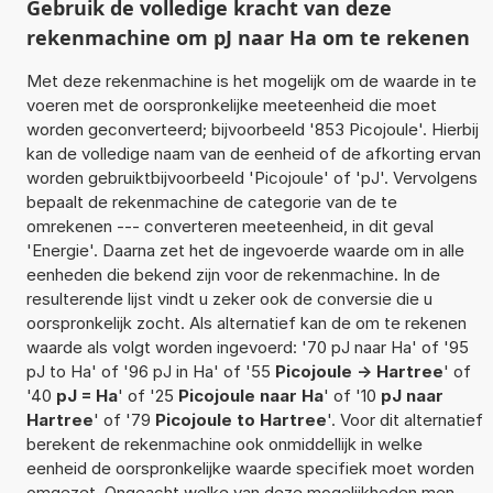
Gebruik de volledige kracht van deze
rekenmachine om pJ naar Ha om te rekenen
Met deze rekenmachine is het mogelijk om de waarde in te
voeren met de oorspronkelijke meeteenheid die moet
worden geconverteerd; bijvoorbeeld '853 Picojoule'. Hierbij
kan de volledige naam van de eenheid of de afkorting ervan
worden gebruiktbijvoorbeeld 'Picojoule' of 'pJ'. Vervolgens
bepaalt de rekenmachine de categorie van de te
omrekenen --- converteren meeteenheid, in dit geval
'Energie'. Daarna zet het de ingevoerde waarde om in alle
eenheden die bekend zijn voor de rekenmachine. In de
resulterende lijst vindt u zeker ook de conversie die u
oorspronkelijk zocht. Als alternatief kan de om te rekenen
waarde als volgt worden ingevoerd: '70 pJ naar Ha' of '95
pJ to Ha' of '96 pJ in Ha' of '55
Picojoule -> Hartree
' of
'40
pJ = Ha
' of '25
Picojoule naar Ha
' of '10
pJ naar
Hartree
' of '79
Picojoule to Hartree
'. Voor dit alternatief
berekent de rekenmachine ook onmiddellijk in welke
eenheid de oorspronkelijke waarde specifiek moet worden
omgezet. Ongeacht welke van deze mogelijkheden men