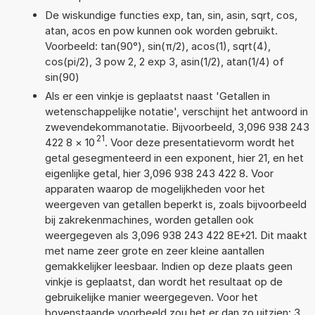
De wiskundige functies exp, tan, sin, asin, sqrt, cos,
atan, acos en pow kunnen ook worden gebruikt.
Voorbeeld: tan(90°), sin(π/2), acos(1), sqrt(4),
cos(pi/2), 3 pow 2, 2 exp 3, asin(1/2), atan(1/4) of
sin(90)
Als er een vinkje is geplaatst naast 'Getallen in
wetenschappelijke notatie', verschijnt het antwoord in
zwevendekommanotatie. Bijvoorbeeld, 3,096 938 243
21
422 8
×
10
. Voor deze presentatievorm wordt het
getal gesegmenteerd in een exponent, hier 21, en het
eigenlijke getal, hier 3,096 938 243 422 8. Voor
apparaten waarop de mogelijkheden voor het
weergeven van getallen beperkt is, zoals bijvoorbeeld
bij zakrekenmachines, worden getallen ook
weergegeven als 3,096 938 243 422 8E+21. Dit maakt
met name zeer grote en zeer kleine aantallen
gemakkelijker leesbaar. Indien op deze plaats geen
vinkje is geplaatst, dan wordt het resultaat op de
gebruikelijke manier weergegeven. Voor het
bovenstaande voorbeeld zou het er dan zo uitzien: 3