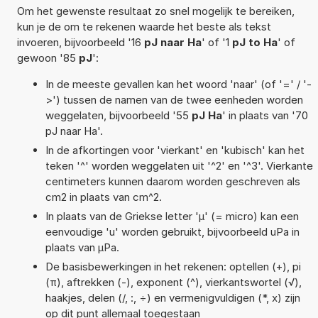
Om het gewenste resultaat zo snel mogelijk te bereiken,
kun je de om te rekenen waarde het beste als tekst
invoeren, bijvoorbeeld '16
pJ naar Ha
' of '1
pJ to Ha
' of
gewoon '85
pJ
':
In de meeste gevallen kan het woord 'naar' (of '=' / '-
>') tussen de namen van de twee eenheden worden
weggelaten, bijvoorbeeld '55
pJ Ha
' in plaats van '70
pJ naar Ha'.
In de afkortingen voor 'vierkant' en 'kubisch' kan het
teken '^' worden weggelaten uit '^2' en '^3'. Vierkante
centimeters kunnen daarom worden geschreven als
cm2 in plaats van cm^2.
In plaats van de Griekse letter 'µ' (= micro) kan een
eenvoudige 'u' worden gebruikt, bijvoorbeeld uPa in
plaats van µPa.
De basisbewerkingen in het rekenen: optellen (+), pi
(π), aftrekken (-), exponent (^), vierkantswortel (√),
haakjes, delen (/, :, ÷) en vermenigvuldigen (*, x) zijn
op dit punt allemaal toegestaan