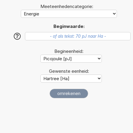
Meeteenhedencategorie:
Beginwaarde:
?
Begineenheid:
Gewenste eenheid: