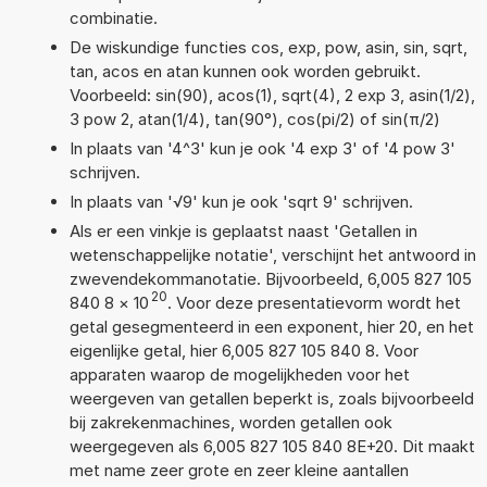
combinatie.
De wiskundige functies cos, exp, pow, asin, sin, sqrt,
tan, acos en atan kunnen ook worden gebruikt.
Voorbeeld: sin(90), acos(1), sqrt(4), 2 exp 3, asin(1/2),
3 pow 2, atan(1/4), tan(90°), cos(pi/2) of sin(π/2)
In plaats van '4^3' kun je ook '4 exp 3' of '4 pow 3'
schrijven.
In plaats van '√9' kun je ook 'sqrt 9' schrijven.
Als er een vinkje is geplaatst naast 'Getallen in
wetenschappelijke notatie', verschijnt het antwoord in
zwevendekommanotatie. Bijvoorbeeld, 6,005 827 105
20
840 8
×
10
. Voor deze presentatievorm wordt het
getal gesegmenteerd in een exponent, hier 20, en het
eigenlijke getal, hier 6,005 827 105 840 8. Voor
apparaten waarop de mogelijkheden voor het
weergeven van getallen beperkt is, zoals bijvoorbeeld
bij zakrekenmachines, worden getallen ook
weergegeven als 6,005 827 105 840 8E+20. Dit maakt
met name zeer grote en zeer kleine aantallen