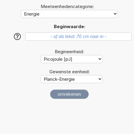
Meeteenhedencategorie:
Beginwaarde:
?
Begineenheid:
Gewenste eenheid: