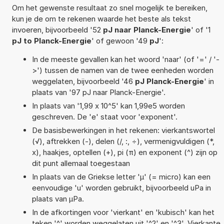
Om het gewenste resultaat zo snel mogelijk te bereiken,
kun je de om te rekenen waarde het beste als tekst
invoeren, bijvoorbeeld '52
pJ naar Planck-Energie
' of '1
pJ to Planck-Energie
' of gewoon '49
pJ
':
In de meeste gevallen kan het woord 'naar' (of '=' / '-
>') tussen de namen van de twee eenheden worden
weggelaten, bijvoorbeeld '46
pJ Planck-Energie
' in
plaats van '97 pJ naar Planck-Energie'.
In plaats van '1,99 x 10^5' kan 1,99e5 worden
geschreven. De 'e' staat voor 'exponent'.
De basisbewerkingen in het rekenen: vierkantswortel
(√), aftrekken (-), delen (/, :, ÷), vermenigvuldigen (*,
x), haakjes, optellen (+), pi (π) en exponent (^) zijn op
dit punt allemaal toegestaan
In plaats van de Griekse letter 'µ' (= micro) kan een
eenvoudige 'u' worden gebruikt, bijvoorbeeld uPa in
plaats van µPa.
In de afkortingen voor 'vierkant' en 'kubisch' kan het
teken '^' worden weggelaten uit '^2' en '^3'. Vierkante