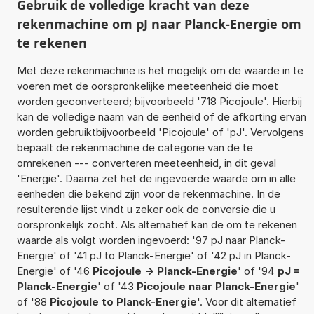
Gebruik de volledige kracht van deze
rekenmachine om pJ naar Planck-Energie om
te rekenen
Met deze rekenmachine is het mogelijk om de waarde in te
voeren met de oorspronkelijke meeteenheid die moet
worden geconverteerd; bijvoorbeeld '718 Picojoule'. Hierbij
kan de volledige naam van de eenheid of de afkorting ervan
worden gebruiktbijvoorbeeld 'Picojoule' of 'pJ'. Vervolgens
bepaalt de rekenmachine de categorie van de te
omrekenen --- converteren meeteenheid, in dit geval
'Energie'. Daarna zet het de ingevoerde waarde om in alle
eenheden die bekend zijn voor de rekenmachine. In de
resulterende lijst vindt u zeker ook de conversie die u
oorspronkelijk zocht. Als alternatief kan de om te rekenen
waarde als volgt worden ingevoerd: '97 pJ naar Planck-
Energie' of '41 pJ to Planck-Energie' of '42 pJ in Planck-
Energie' of '46
Picojoule -> Planck-Energie
' of '94
pJ =
Planck-Energie
' of '43
Picojoule naar Planck-Energie
'
of '88
Picojoule to Planck-Energie
'. Voor dit alternatief