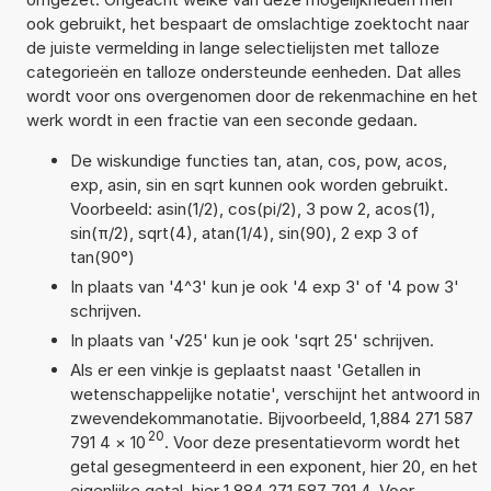
ook gebruikt, het bespaart de omslachtige zoektocht naar
de juiste vermelding in lange selectielijsten met talloze
categorieën en talloze ondersteunde eenheden. Dat alles
wordt voor ons overgenomen door de rekenmachine en het
werk wordt in een fractie van een seconde gedaan.
De wiskundige functies tan, atan, cos, pow, acos,
exp, asin, sin en sqrt kunnen ook worden gebruikt.
Voorbeeld: asin(1/2), cos(pi/2), 3 pow 2, acos(1),
sin(π/2), sqrt(4), atan(1/4), sin(90), 2 exp 3 of
tan(90°)
In plaats van '4^3' kun je ook '4 exp 3' of '4 pow 3'
schrijven.
In plaats van '√25' kun je ook 'sqrt 25' schrijven.
Als er een vinkje is geplaatst naast 'Getallen in
wetenschappelijke notatie', verschijnt het antwoord in
zwevendekommanotatie. Bijvoorbeeld, 1,884 271 587
20
791 4
×
10
. Voor deze presentatievorm wordt het
getal gesegmenteerd in een exponent, hier 20, en het
eigenlijke getal, hier 1,884 271 587 791 4. Voor