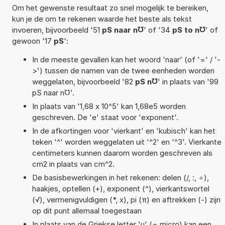
Om het gewenste resultaat zo snel mogelijk te bereiken,
kun je de om te rekenen waarde het beste als tekst
invoeren, bijvoorbeeld '51
pS naar n℧
' of '34
pS to n℧
' of
gewoon '17
pS
':
In de meeste gevallen kan het woord 'naar' (of '=' / '-
>') tussen de namen van de twee eenheden worden
weggelaten, bijvoorbeeld '82
pS n℧
' in plaats van '99
pS naar n℧'.
In plaats van '1,68 x 10^5' kan 1,68e5 worden
geschreven. De 'e' staat voor 'exponent'.
In de afkortingen voor 'vierkant' en 'kubisch' kan het
teken '^' worden weggelaten uit '^2' en '^3'. Vierkante
centimeters kunnen daarom worden geschreven als
cm2 in plaats van cm^2.
De basisbewerkingen in het rekenen: delen (/, :, ÷),
haakjes, optellen (+), exponent (^), vierkantswortel
(√), vermenigvuldigen (*, x), pi (π) en aftrekken (-) zijn
op dit punt allemaal toegestaan
In plaats van de Griekse letter 'µ' (= micro) kan een