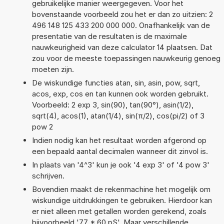
gebruikelijke manier weergegeven. Voor het
bovenstaande voorbeeld zou het er dan zo uitzien: 2
496 148 125 433 200 000 000. Onafhankelijk van de
presentatie van de resultaten is de maximale
nauwkeurigheid van deze calculator 14 plaatsen. Dat
zou voor de meeste toepassingen nauwkeurig genoeg
moeten zijn.
De wiskundige functies atan, sin, asin, pow, sqrt,
acos, exp, cos en tan kunnen ook worden gebruikt.
Voorbeeld: 2 exp 3, sin(90), tan(90°), asin(1/2),
sqrt(4), acos(1), atan(1/4), sin(π/2), cos(pi/2) of 3
pow 2
Indien nodig kan het resultaat worden afgerond op
een bepaald aantal decimalen wanneer dit zinvol is.
In plaats van '4^3' kun je ook '4 exp 3' of '4 pow 3'
schrijven.
Bovendien maakt de rekenmachine het mogelijk om
wiskundige uitdrukkingen te gebruiken. Hierdoor kan
er niet alleen met getallen worden gerekend, zoals
bijvoorbeeld '77 * 60 pS'. Maar verschillende