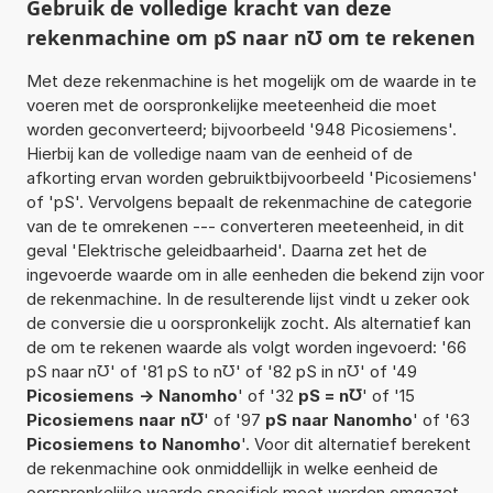
Gebruik de volledige kracht van deze
rekenmachine om pS naar n℧ om te rekenen
Met deze rekenmachine is het mogelijk om de waarde in te
voeren met de oorspronkelijke meeteenheid die moet
worden geconverteerd; bijvoorbeeld '948 Picosiemens'.
Hierbij kan de volledige naam van de eenheid of de
afkorting ervan worden gebruiktbijvoorbeeld 'Picosiemens'
of 'pS'. Vervolgens bepaalt de rekenmachine de categorie
van de te omrekenen --- converteren meeteenheid, in dit
geval 'Elektrische geleidbaarheid'. Daarna zet het de
ingevoerde waarde om in alle eenheden die bekend zijn voor
de rekenmachine. In de resulterende lijst vindt u zeker ook
de conversie die u oorspronkelijk zocht. Als alternatief kan
de om te rekenen waarde als volgt worden ingevoerd: '66
pS naar n℧' of '81 pS to n℧' of '82 pS in n℧' of '49
Picosiemens -> Nanomho
' of '32
pS = n℧
' of '15
Picosiemens naar n℧
' of '97
pS naar Nanomho
' of '63
Picosiemens to Nanomho
'. Voor dit alternatief berekent
de rekenmachine ook onmiddellijk in welke eenheid de
oorspronkelijke waarde specifiek moet worden omgezet.