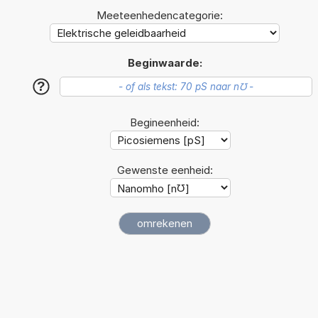
Meeteenhedencategorie:
Beginwaarde:
?
Begineenheid:
Gewenste eenheid: