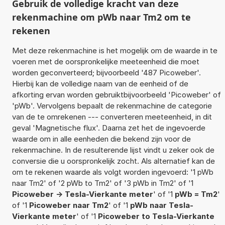
Gebruik de volledige kracht van deze
rekenmachine om pWb naar Tm2 om te
rekenen
Met deze rekenmachine is het mogelijk om de waarde in te
voeren met de oorspronkelijke meeteenheid die moet
worden geconverteerd; bijvoorbeeld '487 Picoweber'.
Hierbij kan de volledige naam van de eenheid of de
afkorting ervan worden gebruiktbijvoorbeeld 'Picoweber' of
'pWb'. Vervolgens bepaalt de rekenmachine de categorie
van de te omrekenen --- converteren meeteenheid, in dit
geval 'Magnetische flux'. Daarna zet het de ingevoerde
waarde om in alle eenheden die bekend zijn voor de
rekenmachine. In de resulterende lijst vindt u zeker ook de
conversie die u oorspronkelijk zocht. Als alternatief kan de
om te rekenen waarde als volgt worden ingevoerd: '1 pWb
naar Tm2' of '2 pWb to Tm2' of '3 pWb in Tm2' of '1
Picoweber -> Tesla-Vierkante meter
' of '1
pWb = Tm2
'
of '1
Picoweber naar Tm2
' of '1
pWb naar Tesla-
Vierkante meter
' of '1
Picoweber to Tesla-Vierkante