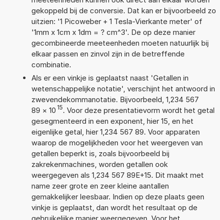
gekoppeld bij de conversie. Dat kan er bijvoorbeeld zo
uitzien: '1 Picoweber + 1 Tesla-Vierkante meter' of
'1mm x 1cm x 1dm = ? cm^3'. De op deze manier
gecombineerde meeteenheden moeten natuurlijk bij
elkaar passen en zinvol zijn in de betreffende
combinatie.
Als er een vinkje is geplaatst naast 'Getallen in
wetenschappelijke notatie', verschijnt het antwoord in
zwevendekommanotatie. Bijvoorbeeld, 1,234 567
15
89
×
10
. Voor deze presentatievorm wordt het getal
gesegmenteerd in een exponent, hier 15, en het
eigenlijke getal, hier 1,234 567 89. Voor apparaten
waarop de mogelijkheden voor het weergeven van
getallen beperkt is, zoals bijvoorbeeld bij
zakrekenmachines, worden getallen ook
weergegeven als 1,234 567 89E+15. Dit maakt met
name zeer grote en zeer kleine aantallen
gemakkelijker leesbaar. Indien op deze plaats geen
vinkje is geplaatst, dan wordt het resultaat op de
gebruikelijke manier weergegeven. Voor het