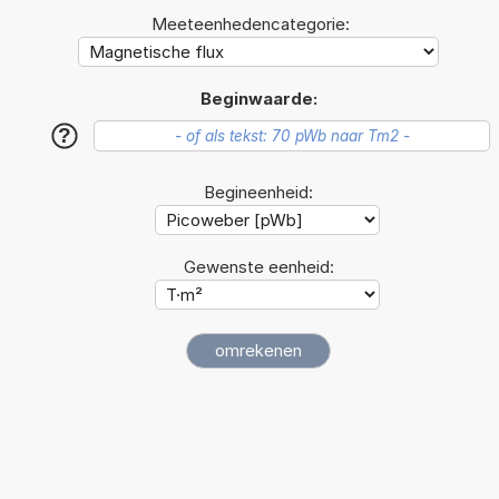
Meeteenhedencategorie:
Beginwaarde:
?
Begineenheid:
Gewenste eenheid: