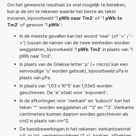
Om het gewenste resultaat zo snel mogelijk te bereiken,
kun je de om te rekenen waarde het beste als tekst
invoeren, bijvoorbeeld '1
pWb naar Tm2
' of '1
pWb to
Tm2
' of gewoon '1
pWb
':
In de meeste gevallen kan het woord 'naar' (of '=' / '-
>') tussen de namen van de twee eenheden worden
weggelaten, bijvoorbeeld '1
pWb Tm2
' in plaats van '1
pWb naar Tm2'.
In plaats van de Griekse letter 'µ' (= micro) kan een
eenvoudige 'u' worden gebruikt, bijvoorbeeld uPa in
plaats van µPa.
In plaats van '1,03 x 10^5' kan 1,03e5 worden
geschreven. De 'e' staat voor 'exponent'.
In de afkortingen voor 'vierkant' en 'kubisch' kan het
teken '^' worden weggelaten uit '^2' en '^3'. Vierkante
centimeters kunnen daarom worden geschreven als
cm2 in plaats van cm^2.
De basisbewerkingen in het rekenen: vierkantswortel
(√), pi (π), vermenigvuldigen (*, x), haakjes, aftrekken