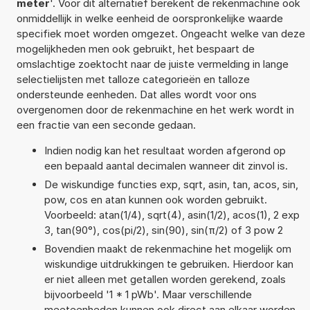
meter
'. Voor dit alternatief berekent de rekenmachine ook
onmiddellijk in welke eenheid de oorspronkelijke waarde
specifiek moet worden omgezet. Ongeacht welke van deze
mogelijkheden men ook gebruikt, het bespaart de
omslachtige zoektocht naar de juiste vermelding in lange
selectielijsten met talloze categorieën en talloze
ondersteunde eenheden. Dat alles wordt voor ons
overgenomen door de rekenmachine en het werk wordt in
een fractie van een seconde gedaan.
Indien nodig kan het resultaat worden afgerond op
een bepaald aantal decimalen wanneer dit zinvol is.
De wiskundige functies exp, sqrt, asin, tan, acos, sin,
pow, cos en atan kunnen ook worden gebruikt.
Voorbeeld: atan(1/4), sqrt(4), asin(1/2), acos(1), 2 exp
3, tan(90°), cos(pi/2), sin(90), sin(π/2) of 3 pow 2
Bovendien maakt de rekenmachine het mogelijk om
wiskundige uitdrukkingen te gebruiken. Hierdoor kan
er niet alleen met getallen worden gerekend, zoals
bijvoorbeeld '1 * 1 pWb'. Maar verschillende
meeteenheden kunnen ook direct aan elkaar worden