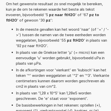
Om het gewenste resultaat zo snel mogelijk te bereiken,
kun je de om te rekenen waarde het beste als tekst
invoeren, bijvoorbeeld '5
pz naar ftH2O
' of '67
pz to
ftH2O
' of gewoon '30
pz
':
In de meeste gevallen kan het woord 'naar' (of '=' / '-
>') tussen de namen van de twee eenheden worden
weggelaten, bijvoorbeeld '55
pz ftH2O
' in plaats van
'92 pz naar ftH2O'.
In plaats van de Griekse letter 'µ' (= micro) kan een
eenvoudige 'u' worden gebruikt, bijvoorbeeld uPa in
plaats van µPa.
In de afkortingen voor 'vierkant' en 'kubisch' kan het
teken '^' worden weggelaten uit '^2' en '^3'. Vierkante
centimeters kunnen daarom worden geschreven als
cm2 in plaats van cm^2.
In plaats van '1,28 x 10^5' kan 1,28e5 worden
geschreven. De 'e' staat voor 'exponent'.
De basisbewerkingen in het rekenen: optellen (+),
exponent (^), vierkantswortel (√), haakjes, pi (π),