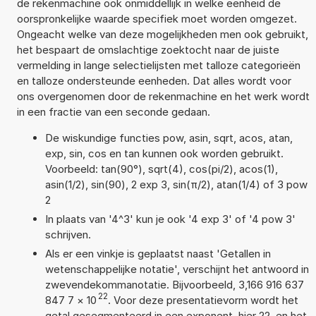
de rekenmachine ook onmiddellijk in welke eenheid de
oorspronkelijke waarde specifiek moet worden omgezet.
Ongeacht welke van deze mogelijkheden men ook gebruikt,
het bespaart de omslachtige zoektocht naar de juiste
vermelding in lange selectielijsten met talloze categorieën
en talloze ondersteunde eenheden. Dat alles wordt voor
ons overgenomen door de rekenmachine en het werk wordt
in een fractie van een seconde gedaan.
De wiskundige functies pow, asin, sqrt, acos, atan,
exp, sin, cos en tan kunnen ook worden gebruikt.
Voorbeeld: tan(90°), sqrt(4), cos(pi/2), acos(1),
asin(1/2), sin(90), 2 exp 3, sin(π/2), atan(1/4) of 3 pow
2
In plaats van '4^3' kun je ook '4 exp 3' of '4 pow 3'
schrijven.
Als er een vinkje is geplaatst naast 'Getallen in
wetenschappelijke notatie', verschijnt het antwoord in
zwevendekommanotatie. Bijvoorbeeld, 3,166 916 637
22
847 7
×
10
. Voor deze presentatievorm wordt het
getal gesegmenteerd in een exponent, hier 22, en het