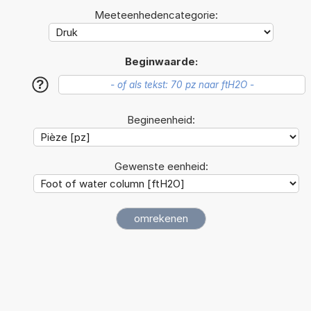
Meeteenhedencategorie:
Beginwaarde:
?
Begineenheid:
Gewenste eenheid: