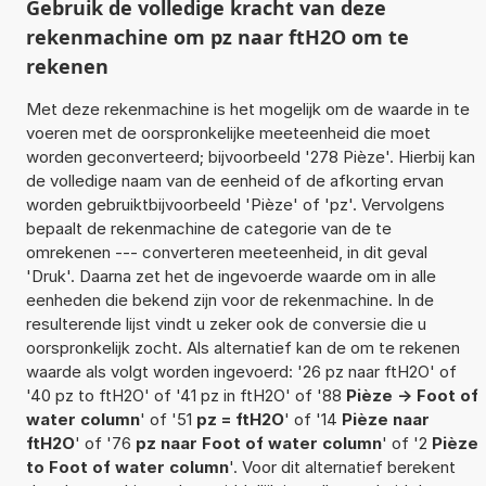
Gebruik de volledige kracht van deze
rekenmachine om pz naar ftH2O om te
rekenen
Met deze rekenmachine is het mogelijk om de waarde in te
voeren met de oorspronkelijke meeteenheid die moet
worden geconverteerd; bijvoorbeeld '278 Pièze'. Hierbij kan
de volledige naam van de eenheid of de afkorting ervan
worden gebruiktbijvoorbeeld 'Pièze' of 'pz'. Vervolgens
bepaalt de rekenmachine de categorie van de te
omrekenen --- converteren meeteenheid, in dit geval
'Druk'. Daarna zet het de ingevoerde waarde om in alle
eenheden die bekend zijn voor de rekenmachine. In de
resulterende lijst vindt u zeker ook de conversie die u
oorspronkelijk zocht. Als alternatief kan de om te rekenen
waarde als volgt worden ingevoerd: '26 pz naar ftH2O' of
'40 pz to ftH2O' of '41 pz in ftH2O' of '88
Pièze -> Foot of
water column
' of '51
pz = ftH2O
' of '14
Pièze naar
ftH2O
' of '76
pz naar Foot of water column
' of '2
Pièze
to Foot of water column
'. Voor dit alternatief berekent