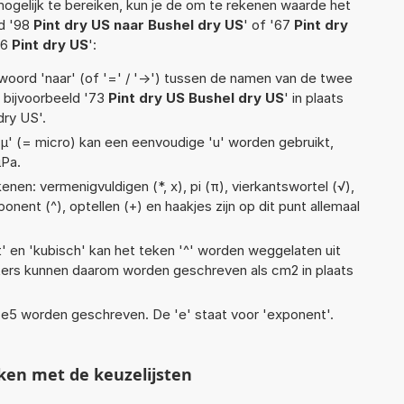
ogelijk te bereiken, kun je de om te rekenen waarde het
ld '98
Pint dry US naar Bushel dry US
' of '67
Pint dry
36
Pint dry US
':
woord 'naar' (of '=' / '->') tussen de namen van de twee
bijvoorbeeld '73
Pint dry US Bushel dry US
' in plaats
dry US'.
 'µ' (= micro) kan een eenvoudige 'u' worden gebruikt,
µPa.
nen: vermenigvuldigen (*, x), pi (π), vierkantswortel (√),
xponent (^), optellen (+) en haakjes zijn op dit punt allemaal
t' en 'kubisch' kan het teken '^' worden weggelaten uit
eters kunnen daarom worden geschreven als cm2 in plaats
1,4e5 worden geschreven. De 'e' staat voor 'exponent'.
ken met de keuzelijsten