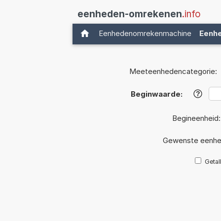
eenheden-omrekenen
.info
Eenhedenomrekenmachine
Eenh
Meeteenhedencategorie:
Beginwaarde:
?
Begineenheid
Gewenste eenhe
Getal