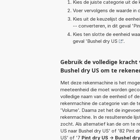
Kies de juiste categorie uit de k
Voer vervolgens de waarde in d
Kies uit de keuzelijst de eenh
-- converteren, in dit geval '
Pi
Kies ten slotte de eenheid waa
geval '
Bushel dry US
'.
Gebruik de volledige krach
Bushel dry US om te rekene
Met deze rekenmachine is het mogeli
meeteenheid die moet worden geconve
volledige naam van de eenheid of de
rekenmachine de categorie van de te
'Volume'. Daarna zet het de ingevoe
rekenmachine. In de resulterende lijs
zocht. Als alternatief kan de om te 
US naar Bushel dry US' of '82 Pint dr
US' of '7
Pint dry US -> Bushel dr