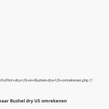
nfo/Pint+dry+US+in+Bushel+dry+US+omrekenen.php
 naar Bushel dry US omrekenen