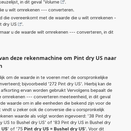
euzelijst, in dit geval '
Volume
'.
ie u wilt omrekenen --- converteren.
eid die overeenkomt met de waarde die u wilt omrekenen -
nt dry US
'.
rnaar u de waarde wilt omrekenen --- converteren, in dit
t van deze rekenmachine om Pint dry US naar
n
jk om de waarde in te voeren met de oorspronkelijke
rteerd; bijvoorbeeld '272 Pint dry US'. Hierbij kan de
 afkorting ervan worden gebruikt Vervolgens bepaalt de
 omrekenen --- converteren meeteenheid, in dit geval
rde waarde om in alle eenheden die bekend zijn voor de
t vindt u zeker ook de conversie die u oorspronkelijk
rekenen waarde als volgt worden ingevoerd: '38 Pint dry
y US to Bushel dry US' of '83 Pint dry US in Bushel dry
y US
' of '75
Pint dry US = Bushel dry US
'. Voor dit