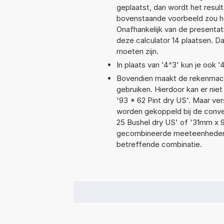
geplaatst, dan wordt het resul
bovenstaande voorbeeld zou he
Onafhankelijk van de presentat
deze calculator 14 plaatsen. 
moeten zijn.
In plaats van '4^3' kun je ook '
Bovendien maakt de rekenmachi
gebruiken. Hierdoor kan er nie
'93 * 62 Pint dry US'. Maar ve
worden gekoppeld bij de convers
25 Bushel dry US' of '31mm x
gecombineerde meeteenheden moe
betreffende combinatie.