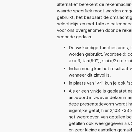
alternatief berekent de rekenmachine
waarde specifiek moet worden omge
gebruikt, het bespaart de omslachtig
selectielijsten met talloze categori
voor ons overgenomen door de reken
seconde gedaan.
De wiskundige functies acos, ta
worden gebruikt. Voorbeeld: cos(
exp 3, tan(90°), sin(π/2) of sin
Indien nodig kan het resultaat
wanneer dit zinvol is.
In plaats van '√4' kun je ook 'sq
Als er een vinkje is geplaatst n
antwoord in zwevendekommanota
deze presentatievorm wordt he
eigenlijke getal, hier 2,103 73
het weergeven van getallen bep
getallen ook weergegeven als 
en zeer kleine aantallen gemakk