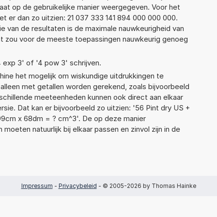
taat op de gebruikelijke manier weergegeven. Voor het
t er dan zo uitzien: 21 037 333 141 894 000 000 000.
ie van de resultaten is de maximale nauwkeurigheid van
Dat zou voor de meeste toepassingen nauwkeurig genoeg
4 exp 3' of '4 pow 3' schrijven.
ne het mogelijk om wiskundige uitdrukkingen te
t alleen met getallen worden gerekend, zoals bijvoorbeeld
rschillende meeteenheden kunnen ook direct aan elkaar
ie. Dat kan er bijvoorbeeld zo uitzien: '56 Pint dry US +
 99cm x 68dm = ? cm^3'. De op deze manier
ten natuurlijk bij elkaar passen en zinvol zijn in de
Impressum
-
Privacybeleid
- © 2005-2026 by Thomas Hainke