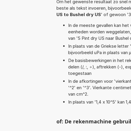
Om het gewenste resultaat zo snel m
beste als tekst invoeren, bijvoorbee
US to Bushel dry US
' of gewoon '
In de meeste gevallen kan het 
eenheden worden weggelaten, 
van '5 Pint dry US naar Bushel 
In plaats van de Griekse letter
bijvoorbeeld uPa in plaats van 
De basisbewerkingen in het reke
delen (/, :, ÷), aftrekken (-), e
toegestaan
In de afkortingen voor 'vierkan
'^2' en '^3'. Vierkante centim
van cm^2.
In plaats van '1,4 x 10^5' kan 
of: De rekenmachine gebrui