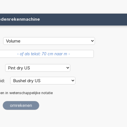
edenrekenmachine
:
id:
len in wetenschappelijke notatie