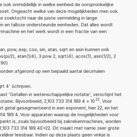
 ook onmiddellijk in welke eenheid de oorspronkelijke
zet. Ongeacht welke van deze mogelijkheden men ook
e zoektocht naar de juiste vermelding in lange
eën en talloze ondersteunde eenheden. Dat alles wordt
machine en het werk wordt in een fractie van een
n, pow, exp, cos, sin, atan, sqrt en asin kunnen ook
pi/2), atan(1/4), 3 pow 2, sqrt(4), acos(1), asin(1/2), 2
(90)
 worden afgerond op een bepaald aantal decimalen
rt 4' schrijven.
aast 'Getallen in wetenschappelijke notatie', verschijnt het
22
tie. Bijvoorbeeld, 2,103 733 314 189 4
×
10
. Voor
t getal gesegmenteerd in een exponent, hier 22, en het
3 314 189 4. Voor apparaten waarop de mogelijkheden voor
erkt is, zoals bijvoorbeeld bij zakrekenmachines, worden
2,103 733 314 189 4E+22. Dit maakt met name zeer grote
elijker leesbaar. Indien op deze plaats geen vinkje is