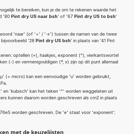
ogelijk te bereiken, kun je de om te rekenen waarde het
ld '80
Pint dry US naar bsh
' of '67
Pint dry US to bsh
'
woord 'naar' (of '=' / '->') tussen de namen van de twee
bijvoorbeeld '28
Pint dry US bsh
' in plaats van '41 Pint
enen: optellen (+), haakjes, exponent (^), vierkantswortel
rekken (-) en vermenigvuldigen (*, x) zijn op dit punt allemaal
 'µ' (= micro) kan een eenvoudige 'u' worden gebruikt,
µPa.
t' en 'kubisch' kan het teken '^' worden weggelaten uit
eters kunnen daarom worden geschreven als cm2 in plaats
 1,76e5 worden geschreven. De 'e' staat voor 'exponent'.
ken met de keuzelijsten