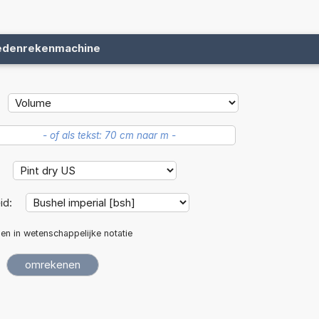
edenrekenmachine
:
id:
len in wetenschappelijke notatie