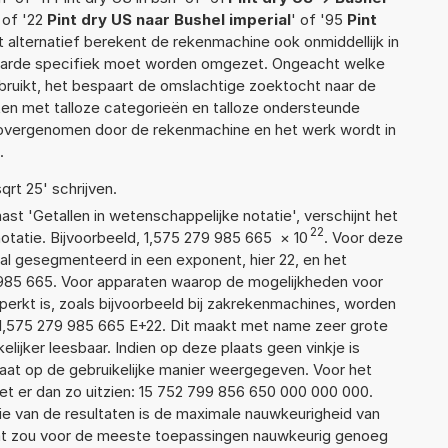
 of '22
Pint dry US naar Bushel imperial
' of '95
Pint
it alternatief berekent de rekenmachine ook onmiddellijk in
waarde specifiek moet worden omgezet. Ongeacht welke
ruikt, het bespaart de omslachtige zoektocht naar de
jsten met talloze categorieën en talloze ondersteunde
 overgenomen door de rekenmachine en het werk wordt in
.
qrt 25' schrijven.
aast 'Getallen in wetenschappelijke notatie', verschijnt het
22
atie. Bijvoorbeeld, 1,575 279 985 665
×
10
. Voor deze
al gesegmenteerd in een exponent, hier 22, en het
79 985 665. Voor apparaten waarop de mogelijkheden voor
erkt is, zoals bijvoorbeeld bij zakrekenmachines, worden
1,575 279 985 665 E+22. Dit maakt met name zeer grote
elijker leesbaar. Indien op deze plaats geen vinkje is
taat op de gebruikelijke manier weergegeven. Voor het
t er dan zo uitzien: 15 752 799 856 650 000 000 000.
ie van de resultaten is de maximale nauwkeurigheid van
Dat zou voor de meeste toepassingen nauwkeurig genoeg