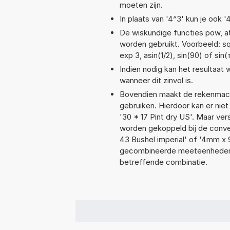
moeten zijn.
In plaats van '4^3' kun je ook '
De wiskundige functies pow, ata
worden gebruikt. Voorbeeld: sqr
exp 3, asin(1/2), sin(90) of sin(
Indien nodig kan het resultaat
wanneer dit zinvol is.
Bovendien maakt de rekenmachi
gebruiken. Hierdoor kan er nie
'30 * 17 Pint dry US'. Maar ve
worden gekoppeld bij de convers
43 Bushel imperial' of '4mm x
gecombineerde meeteenheden moe
betreffende combinatie.