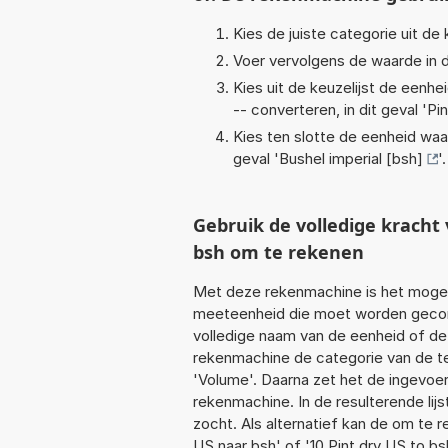
Kies de juiste categorie uit de k
Voer vervolgens de waarde in d
Kies uit de keuzelijst de eenh
-- converteren, in dit geval '
Pi
Kies ten slotte de eenheid waa
geval '
Bushel imperial [bsh]
'.
Gebruik de volledige krach
bsh om te rekenen
Met deze rekenmachine is het mogeli
meeteenheid die moet worden geconve
volledige naam van de eenheid of de
rekenmachine de categorie van de te
'Volume'. Daarna zet het de ingevoe
rekenmachine. In de resulterende lijs
zocht. Als alternatief kan de om te 
US naar bsh' of '10 Pint dry US to bsh