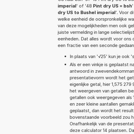
imperial
' of '48
Pint dry US = bsh
'
dry US to Bushel imperial
'. Voor d
welke eenheid de oorspronkelijke 
van deze mogelijkheden men ook geb
juiste vermelding in lange selectieli
eenheden. Dat alles wordt voor ons
een fractie van een seconde gedaan
In plaats van '√25' kun je ook 's
Als er een vinkje is geplaatst n
antwoord in zwevendekommanot
presentatievorm wordt het get
eigenlijke getal, hier 1,575 2
het weergeven van getallen bep
getallen ook weergegeven als 
en zeer kleine aantallen gemakk
geplaatst, dan wordt het resul
bovenstaande voorbeeld zou he
Onafhankelijk van de presentat
deze calculator 14 plaatsen. 