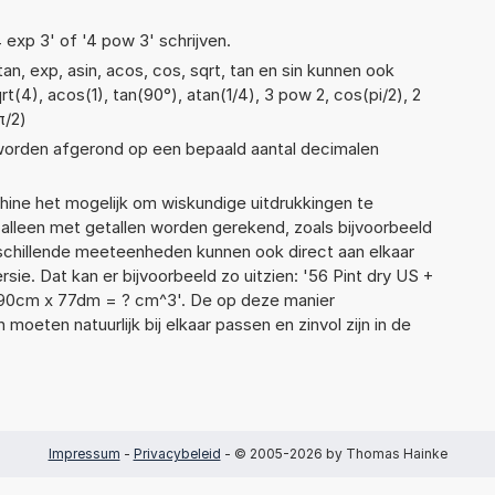
4 exp 3' of '4 pow 3' schrijven.
n, exp, asin, acos, cos, sqrt, tan en sin kunnen ook
t(4), acos(1), tan(90°), atan(1/4), 3 pow 2, cos(pi/2), 2
π/2)
 worden afgerond op een bepaald aantal decimalen
ne het mogelijk om wiskundige uitdrukkingen te
t alleen met getallen worden gerekend, zoals bijvoorbeeld
rschillende meeteenheden kunnen ook direct aan elkaar
ie. Dat kan er bijvoorbeeld zo uitzien: '56 Pint dry US +
 90cm x 77dm = ? cm^3'. De op deze manier
ten natuurlijk bij elkaar passen en zinvol zijn in de
Impressum
-
Privacybeleid
- © 2005-2026 by Thomas Hainke