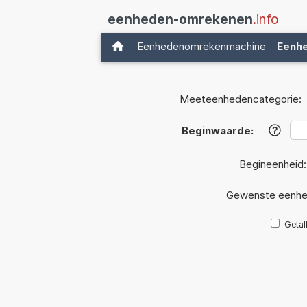
eenheden-omrekenen
.info
Eenhedenomrekenmachine
Eenh
Meeteenhedencategorie:
Beginwaarde:
?
Begineenheid
Gewenste eenhe
Getal