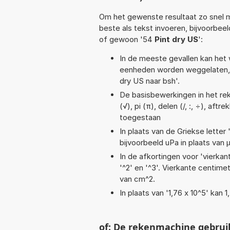
Om het gewenste resultaat zo snel m
beste als tekst invoeren, bijvoorbee
of gewoon '54
Pint dry US
':
In de meeste gevallen kan het 
eenheden worden weggelaten, 
dry US naar bsh'.
De basisbewerkingen in het rek
(√), pi (π), delen (/, :, ÷), aft
toegestaan
In plaats van de Griekse letter
bijvoorbeeld uPa in plaats van 
In de afkortingen voor 'vierkan
'^2' en '^3'. Vierkante centim
van cm^2.
In plaats van '1,76 x 10^5' kan
of: De rekenmachine gebrui