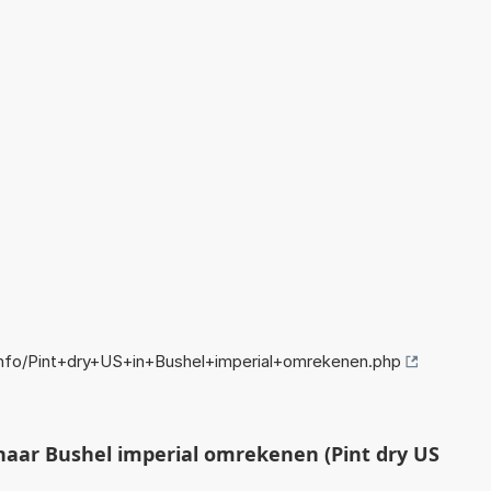
nfo/Pint+dry+US+in+Bushel+imperial+omrekenen.php
naar Bushel imperial omrekenen (Pint dry US