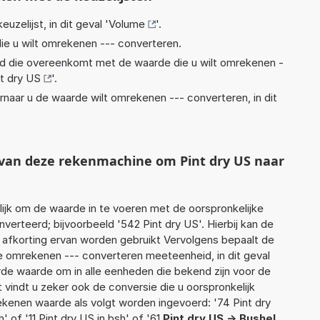
euzelijst, in dit geval '
Volume
'.
ie u wilt omrekenen --- converteren.
eid die overeenkomt met de waarde die u wilt omrekenen -
nt dry US
'.
rnaar u de waarde wilt omrekenen --- converteren, in dit
t van deze rekenmachine om Pint dry US naar
jk om de waarde in te voeren met de oorspronkelijke
rteerd; bijvoorbeeld '542 Pint dry US'. Hierbij kan de
 afkorting ervan worden gebruikt Vervolgens bepaalt de
 omrekenen --- converteren meeteenheid, in dit geval
rde waarde om in alle eenheden die bekend zijn voor de
t vindt u zeker ook de conversie die u oorspronkelijk
rekenen waarde als volgt worden ingevoerd: '74 Pint dry
' of '11 Pint dry US in bsh' of '61
Pint dry US -> Bushel