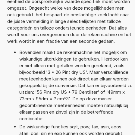
eenheid de oorspronkelijke waarde specifiek moet worden
omgezet. Ongeacht welke van deze mogelijkheden men
ook gebruikt, het bespaart de omslachtige zoektocht naar
de juiste vermelding in lange selectielijsten met talloze
categorieën en talloze ondersteunde eenheden. Dat alles
wordt voor ons overgenomen door de rekenmachine en het
werk wordt in een fractie van een seconde gedaan.
Bovendien maakt de rekenmachine het mogelijk om
wiskundige uitdrukkingen te gebruiken. Hierdoor kan
er niet alleen met getallen worden gerekend, zoals
bijvoorbeeld '3 * 26 Pint dry US'. Maar verschillende
meeteenheden kunnen ook direct aan elkaar worden
gekoppeld bij de conversie. Dat kan er bijvoorbeeld zo
uitzien: '56 Pint dry US + 79 Centiliter' of '49mm x
72cm x 95dm = ? cm^3'. De op deze manier
gecombineerde meeteenheden moeten natuurlijk bij
elkaar passen en zinvol zijn in de betreffende
combinatie.
De wiskundige functies sqrt, pow, tan, asin, acos,
atan, cos, sin en exp kunnen ook worden gebruikt.