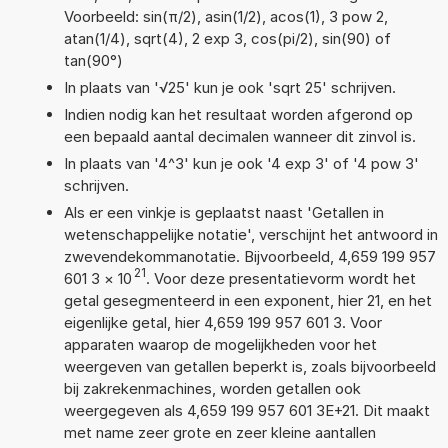
Voorbeeld: sin(π/2), asin(1/2), acos(1), 3 pow 2,
atan(1/4), sqrt(4), 2 exp 3, cos(pi/2), sin(90) of
tan(90°)
In plaats van '√25' kun je ook 'sqrt 25' schrijven.
Indien nodig kan het resultaat worden afgerond op
een bepaald aantal decimalen wanneer dit zinvol is.
In plaats van '4^3' kun je ook '4 exp 3' of '4 pow 3'
schrijven.
Als er een vinkje is geplaatst naast 'Getallen in
wetenschappelijke notatie', verschijnt het antwoord in
zwevendekommanotatie. Bijvoorbeeld, 4,659 199 957
21
601 3
×
10
. Voor deze presentatievorm wordt het
getal gesegmenteerd in een exponent, hier 21, en het
eigenlijke getal, hier 4,659 199 957 601 3. Voor
apparaten waarop de mogelijkheden voor het
weergeven van getallen beperkt is, zoals bijvoorbeeld
bij zakrekenmachines, worden getallen ook
weergegeven als 4,659 199 957 601 3E+21. Dit maakt
met name zeer grote en zeer kleine aantallen