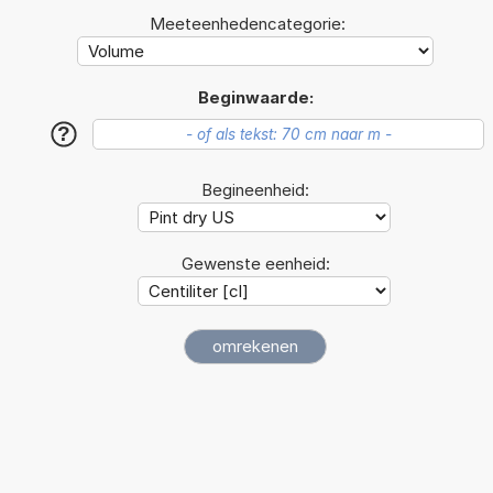
Meeteenhedencategorie:
Beginwaarde:
?
Begineenheid:
Gewenste eenheid: