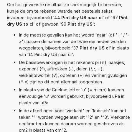
Om het gewenste resultaat zo snel mogelijk te bereiken,
kun je de om te rekenen waarde het beste als tekst
invoeren, bijvoorbeeld '44
Pint dry US naar cl
' of '67
Pint
dry US to cl
' of gewoon '90
Pint dry US
':
In de meeste gevallen kan het woord 'naar' (of '=' / '-
>') tussen de namen van de twee eenheden worden
weggelaten, bijvoorbeeld '37
Pint dry US cl
' in plaats
van '14 Pint dry US naar cl'.
De basisbewerkingen in het rekenen: pi (π), haakjes,
exponent (^), aftrekken (-), delen (/, :, ÷),
vierkantswortel (√), optellen (+) en vermenigvuldigen
(*, x) zijn op dit punt allemaal toegestaan
In plaats van de Griekse letter 'µ' (= micro) kan een
eenvoudige 'u' worden gebruikt, bijvoorbeeld uPa in
plaats van µPa.
In de afkortingen voor 'vierkant' en 'kubisch' kan het
teken '^' worden weggelaten uit '^2' en '^3'. Vierkante
centimeters kunnen daarom worden geschreven als
cm2 in plaats van cm^2.