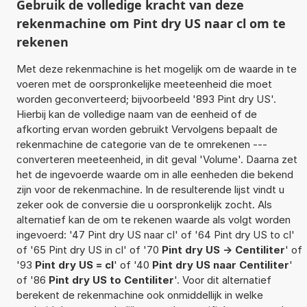
Gebruik de volledige kracht van deze
rekenmachine om Pint dry US naar cl om te
rekenen
Met deze rekenmachine is het mogelijk om de waarde in te
voeren met de oorspronkelijke meeteenheid die moet
worden geconverteerd; bijvoorbeeld '893 Pint dry US'.
Hierbij kan de volledige naam van de eenheid of de
afkorting ervan worden gebruikt Vervolgens bepaalt de
rekenmachine de categorie van de te omrekenen ---
converteren meeteenheid, in dit geval 'Volume'. Daarna zet
het de ingevoerde waarde om in alle eenheden die bekend
zijn voor de rekenmachine. In de resulterende lijst vindt u
zeker ook de conversie die u oorspronkelijk zocht. Als
alternatief kan de om te rekenen waarde als volgt worden
ingevoerd: '47 Pint dry US naar cl' of '64 Pint dry US to cl'
of '65 Pint dry US in cl' of '70
Pint dry US -> Centiliter
' of
'93
Pint dry US = cl
' of '40
Pint dry US naar Centiliter
'
of '86
Pint dry US to Centiliter
'. Voor dit alternatief
berekent de rekenmachine ook onmiddellijk in welke