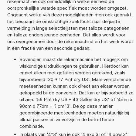
rekenmachine ook onmiddellijk in welke eenheid de
oorspronkelijke waarde specifiek moet worden omgezet.
Ongeacht welke van deze mogelijkheden men ook gebruikt,
het bespaart de omslachtige zoektocht naar de juiste
vermelding in lange selectielijsten met talloze categorieën
en talloze ondersteunde eenheden. Dat alles wordt voor
ons overgenomen door de rekenmachine en het werk wordt
in een fractie van een seconde gedaan.
Bovendien maakt de rekenmachine het mogelijk om
wiskundige uitdrukkingen te gebruiken. Hierdoor kan
er niet alleen met getallen worden gerekend, zoals
bijvoorbeeld '30 * 17 Pint dry US'. Maar verschillende
meeteenheden kunnen ook direct aan elkaar worden
gekoppeld bij de conversie. Dat kan er bijvoorbeeld zo
uitzien: '56 Pint dry US + 43 Gallon dry US' of '4mm x
90cm x 77dm = ? cm^3'. De op deze manier
gecombineerde meeteenheden moeten natuurlijk bij
elkaar passen en zinvol zijn in de betreffende
combinatie.
In plaats van '4^3' kun je ook '4 exp 3' of '4 pow 3'