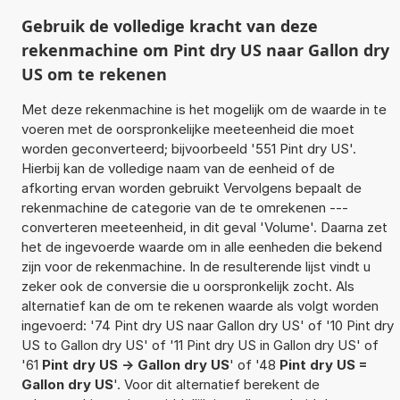
Gebruik de volledige kracht van deze
rekenmachine om Pint dry US naar Gallon dry
US om te rekenen
Met deze rekenmachine is het mogelijk om de waarde in te
voeren met de oorspronkelijke meeteenheid die moet
worden geconverteerd; bijvoorbeeld '551 Pint dry US'.
Hierbij kan de volledige naam van de eenheid of de
afkorting ervan worden gebruikt Vervolgens bepaalt de
rekenmachine de categorie van de te omrekenen ---
converteren meeteenheid, in dit geval 'Volume'. Daarna zet
het de ingevoerde waarde om in alle eenheden die bekend
zijn voor de rekenmachine. In de resulterende lijst vindt u
zeker ook de conversie die u oorspronkelijk zocht. Als
alternatief kan de om te rekenen waarde als volgt worden
ingevoerd: '74 Pint dry US naar Gallon dry US' of '10 Pint dry
US to Gallon dry US' of '11 Pint dry US in Gallon dry US' of
'61
Pint dry US -> Gallon dry US
' of '48
Pint dry US =
Gallon dry US
'. Voor dit alternatief berekent de