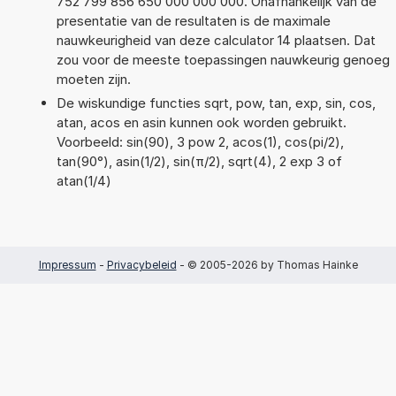
752 799 856 650 000 000 000. Onafhankelijk van de
presentatie van de resultaten is de maximale
nauwkeurigheid van deze calculator 14 plaatsen. Dat
zou voor de meeste toepassingen nauwkeurig genoeg
moeten zijn.
De wiskundige functies sqrt, pow, tan, exp, sin, cos,
atan, acos en asin kunnen ook worden gebruikt.
Voorbeeld: sin(90), 3 pow 2, acos(1), cos(pi/2),
tan(90°), asin(1/2), sin(π/2), sqrt(4), 2 exp 3 of
atan(1/4)
Impressum
-
Privacybeleid
- © 2005-2026 by Thomas Hainke