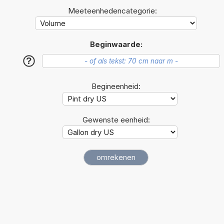
Meeteenhedencategorie:
Beginwaarde:
?
Begineenheid:
Gewenste eenheid: