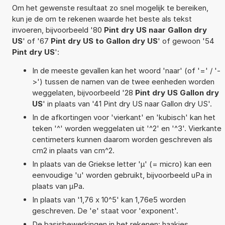
Om het gewenste resultaat zo snel mogelijk te bereiken,
kun je de om te rekenen waarde het beste als tekst
invoeren, bijvoorbeeld '80
Pint dry US naar Gallon dry
US
' of '67
Pint dry US to Gallon dry US
' of gewoon '54
Pint dry US
':
In de meeste gevallen kan het woord 'naar' (of '=' / '-
>') tussen de namen van de twee eenheden worden
weggelaten, bijvoorbeeld '28
Pint dry US Gallon dry
US
' in plaats van '41 Pint dry US naar Gallon dry US'.
In de afkortingen voor 'vierkant' en 'kubisch' kan het
teken '^' worden weggelaten uit '^2' en '^3'. Vierkante
centimeters kunnen daarom worden geschreven als
cm2 in plaats van cm^2.
In plaats van de Griekse letter 'µ' (= micro) kan een
eenvoudige 'u' worden gebruikt, bijvoorbeeld uPa in
plaats van µPa.
In plaats van '1,76 x 10^5' kan 1,76e5 worden
geschreven. De 'e' staat voor 'exponent'.
De basisbewerkingen in het rekenen: haakjes,