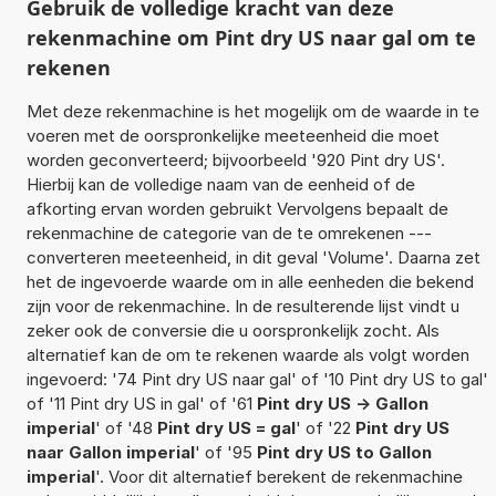
Gebruik de volledige kracht van deze
rekenmachine om Pint dry US naar gal om te
rekenen
Met deze rekenmachine is het mogelijk om de waarde in te
voeren met de oorspronkelijke meeteenheid die moet
worden geconverteerd; bijvoorbeeld '920 Pint dry US'.
Hierbij kan de volledige naam van de eenheid of de
afkorting ervan worden gebruikt Vervolgens bepaalt de
rekenmachine de categorie van de te omrekenen ---
converteren meeteenheid, in dit geval 'Volume'. Daarna zet
het de ingevoerde waarde om in alle eenheden die bekend
zijn voor de rekenmachine. In de resulterende lijst vindt u
zeker ook de conversie die u oorspronkelijk zocht. Als
alternatief kan de om te rekenen waarde als volgt worden
ingevoerd: '74 Pint dry US naar gal' of '10 Pint dry US to gal'
of '11 Pint dry US in gal' of '61
Pint dry US -> Gallon
imperial
' of '48
Pint dry US = gal
' of '22
Pint dry US
naar Gallon imperial
' of '95
Pint dry US to Gallon
imperial
'. Voor dit alternatief berekent de rekenmachine