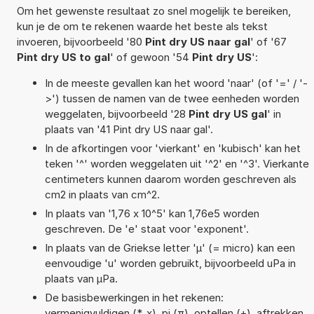
Om het gewenste resultaat zo snel mogelijk te bereiken,
kun je de om te rekenen waarde het beste als tekst
invoeren, bijvoorbeeld '80
Pint dry US naar gal
' of '67
Pint dry US to gal
' of gewoon '54
Pint dry US
':
In de meeste gevallen kan het woord 'naar' (of '=' / '-
>') tussen de namen van de twee eenheden worden
weggelaten, bijvoorbeeld '28
Pint dry US gal
' in
plaats van '41 Pint dry US naar gal'.
In de afkortingen voor 'vierkant' en 'kubisch' kan het
teken '^' worden weggelaten uit '^2' en '^3'. Vierkante
centimeters kunnen daarom worden geschreven als
cm2 in plaats van cm^2.
In plaats van '1,76 x 10^5' kan 1,76e5 worden
geschreven. De 'e' staat voor 'exponent'.
In plaats van de Griekse letter 'µ' (= micro) kan een
eenvoudige 'u' worden gebruikt, bijvoorbeeld uPa in
plaats van µPa.
De basisbewerkingen in het rekenen:
vermenigvuldigen (*, x), pi (π), optellen (+), aftrekken