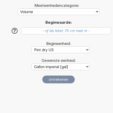
Meeteenhedencategorie:
Beginwaarde:
?
Begineenheid:
Gewenste eenheid: