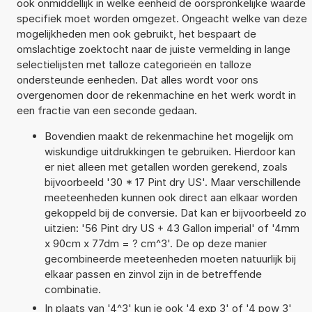
ook onmiddellijk in welke eenheid de oorspronkelijke waarde
specifiek moet worden omgezet. Ongeacht welke van deze
mogelijkheden men ook gebruikt, het bespaart de
omslachtige zoektocht naar de juiste vermelding in lange
selectielijsten met talloze categorieën en talloze
ondersteunde eenheden. Dat alles wordt voor ons
overgenomen door de rekenmachine en het werk wordt in
een fractie van een seconde gedaan.
Bovendien maakt de rekenmachine het mogelijk om
wiskundige uitdrukkingen te gebruiken. Hierdoor kan
er niet alleen met getallen worden gerekend, zoals
bijvoorbeeld '30 * 17 Pint dry US'. Maar verschillende
meeteenheden kunnen ook direct aan elkaar worden
gekoppeld bij de conversie. Dat kan er bijvoorbeeld zo
uitzien: '56 Pint dry US + 43 Gallon imperial' of '4mm
x 90cm x 77dm = ? cm^3'. De op deze manier
gecombineerde meeteenheden moeten natuurlijk bij
elkaar passen en zinvol zijn in de betreffende
combinatie.
In plaats van '4^3' kun je ook '4 exp 3' of '4 pow 3'