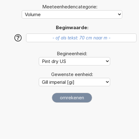
Meeteenhedencategorie:
Beginwaarde:
?
Begineenheid:
Gewenste eenheid: