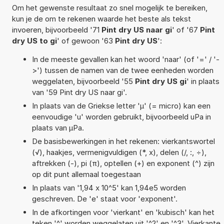
Om het gewenste resultaat zo snel mogelijk te bereiken,
kun je de om te rekenen waarde het beste als tekst
invoeren, bijvoorbeeld '71
Pint dry US naar gi
' of '67
Pint
dry US to gi
' of gewoon '63
Pint dry US
':
In de meeste gevallen kan het woord 'naar' (of '=' / '-
>') tussen de namen van de twee eenheden worden
weggelaten, bijvoorbeeld '55
Pint dry US gi
' in plaats
van '59 Pint dry US naar gi'.
In plaats van de Griekse letter 'µ' (= micro) kan een
eenvoudige 'u' worden gebruikt, bijvoorbeeld uPa in
plaats van µPa.
De basisbewerkingen in het rekenen: vierkantswortel
(√), haakjes, vermenigvuldigen (*, x), delen (/, :, ÷),
aftrekken (-), pi (π), optellen (+) en exponent (^) zijn
op dit punt allemaal toegestaan
In plaats van '1,94 x 10^5' kan 1,94e5 worden
geschreven. De 'e' staat voor 'exponent'.
In de afkortingen voor 'vierkant' en 'kubisch' kan het
teken '^' worden weggelaten uit '^2' en '^3'. Vierkante