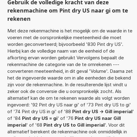
Gebruik de volledige kracht van deze
rekenmachine om Pint dry US naar gi om te
rekenen
Met deze rekenmachine is het mogelijk om de waarde in te
voeren met de oorspronkelijke meeteenheid die moet
worden geconverteerd; bijvoorbeeld '830 Pint dry US'.
Hierbij kan de volledige naam van de eenheid of de
afkorting ervan worden gebruikt Vervolgens bepaalt de
rekenmachine de categorie van de te omrekenen ---
converteren meeteenheid, in dit geval 'Volume'. Daarna zet
het de ingevoerde waarde om in alle eenheden die bekend
zijn voor de rekenmachine. In de resulterende lijst vindt u
zeker ook de conversie die u oorspronkelijk zocht. Als
alternatief kan de om te rekenen waarde als volgt worden
ingevoerd: '92 Pint dry US naar gi' of '73 Pint dry US to gi'
of '74 Pint dry US in gi' of '88
Pint dry US -> Gill imperial
'
of '84
Pint dry US = gi
' of '76
Pint dry US naar Gill
imperial
' of '68
Pint dry US to Gill imperial
'. Voor dit
alternatief berekent de rekenmachine ook onmiddellijk in