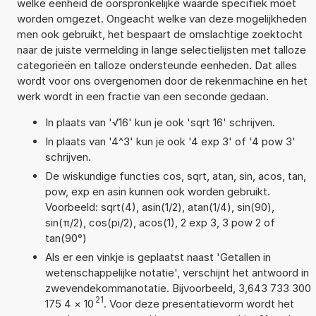
welke eenheid de oorspronkelijke waarde specifiek moet
worden omgezet. Ongeacht welke van deze mogelijkheden
men ook gebruikt, het bespaart de omslachtige zoektocht
naar de juiste vermelding in lange selectielijsten met talloze
categorieën en talloze ondersteunde eenheden. Dat alles
wordt voor ons overgenomen door de rekenmachine en het
werk wordt in een fractie van een seconde gedaan.
In plaats van '√16' kun je ook 'sqrt 16' schrijven.
In plaats van '4^3' kun je ook '4 exp 3' of '4 pow 3'
schrijven.
De wiskundige functies cos, sqrt, atan, sin, acos, tan,
pow, exp en asin kunnen ook worden gebruikt.
Voorbeeld: sqrt(4), asin(1/2), atan(1/4), sin(90),
sin(π/2), cos(pi/2), acos(1), 2 exp 3, 3 pow 2 of
tan(90°)
Als er een vinkje is geplaatst naast 'Getallen in
wetenschappelijke notatie', verschijnt het antwoord in
zwevendekommanotatie. Bijvoorbeeld, 3,643 733 300
21
175 4
×
10
. Voor deze presentatievorm wordt het