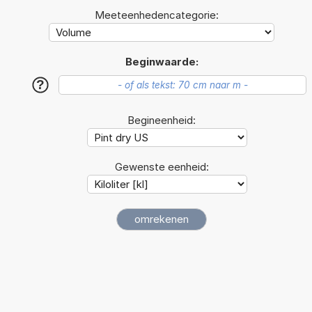
Meeteenhedencategorie:
Beginwaarde:
?
Begineenheid:
Gewenste eenheid: