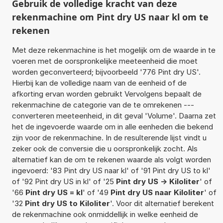
Gebruik de volledige kracht van deze
rekenmachine om Pint dry US naar kl om te
rekenen
Met deze rekenmachine is het mogelijk om de waarde in te
voeren met de oorspronkelijke meeteenheid die moet
worden geconverteerd; bijvoorbeeld '776 Pint dry US'.
Hierbij kan de volledige naam van de eenheid of de
afkorting ervan worden gebruikt Vervolgens bepaalt de
rekenmachine de categorie van de te omrekenen ---
converteren meeteenheid, in dit geval 'Volume'. Daarna zet
het de ingevoerde waarde om in alle eenheden die bekend
zijn voor de rekenmachine. In de resulterende lijst vindt u
zeker ook de conversie die u oorspronkelijk zocht. Als
alternatief kan de om te rekenen waarde als volgt worden
ingevoerd: '83 Pint dry US naar kl' of '91 Pint dry US to kl'
of '92 Pint dry US in kl' of '25
Pint dry US -> Kiloliter
' of
'66
Pint dry US = kl
' of '49
Pint dry US naar Kiloliter
' of
'32
Pint dry US to Kiloliter
'. Voor dit alternatief berekent
de rekenmachine ook onmiddellijk in welke eenheid de