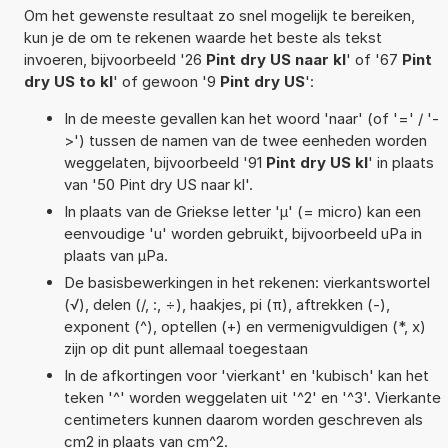
Om het gewenste resultaat zo snel mogelijk te bereiken,
kun je de om te rekenen waarde het beste als tekst
invoeren, bijvoorbeeld '26
Pint dry US naar kl
' of '67
Pint
dry US to kl
' of gewoon '9
Pint dry US
':
In de meeste gevallen kan het woord 'naar' (of '=' / '-
>') tussen de namen van de twee eenheden worden
weggelaten, bijvoorbeeld '91
Pint dry US kl
' in plaats
van '50 Pint dry US naar kl'.
In plaats van de Griekse letter 'µ' (= micro) kan een
eenvoudige 'u' worden gebruikt, bijvoorbeeld uPa in
plaats van µPa.
De basisbewerkingen in het rekenen: vierkantswortel
(√), delen (/, :, ÷), haakjes, pi (π), aftrekken (-),
exponent (^), optellen (+) en vermenigvuldigen (*, x)
zijn op dit punt allemaal toegestaan
In de afkortingen voor 'vierkant' en 'kubisch' kan het
teken '^' worden weggelaten uit '^2' en '^3'. Vierkante
centimeters kunnen daarom worden geschreven als
cm2 in plaats van cm^2.