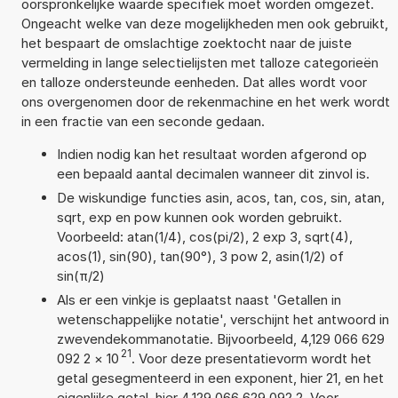
oorspronkelijke waarde specifiek moet worden omgezet.
Ongeacht welke van deze mogelijkheden men ook gebruikt,
het bespaart de omslachtige zoektocht naar de juiste
vermelding in lange selectielijsten met talloze categorieën
en talloze ondersteunde eenheden. Dat alles wordt voor
ons overgenomen door de rekenmachine en het werk wordt
in een fractie van een seconde gedaan.
Indien nodig kan het resultaat worden afgerond op
een bepaald aantal decimalen wanneer dit zinvol is.
De wiskundige functies asin, acos, tan, cos, sin, atan,
sqrt, exp en pow kunnen ook worden gebruikt.
Voorbeeld: atan(1/4), cos(pi/2), 2 exp 3, sqrt(4),
acos(1), sin(90), tan(90°), 3 pow 2, asin(1/2) of
sin(π/2)
Als er een vinkje is geplaatst naast 'Getallen in
wetenschappelijke notatie', verschijnt het antwoord in
zwevendekommanotatie. Bijvoorbeeld, 4,129 066 629
21
092 2
×
10
. Voor deze presentatievorm wordt het
getal gesegmenteerd in een exponent, hier 21, en het
eigenlijke getal, hier 4,129 066 629 092 2. Voor