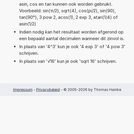
asin, cos en tan kunnen ook worden gebruikt.
Voorbeeld: sin(π/2), sqrt(4), cos(pi/2), sin(90),
tan(90°), 3 pow 2, acos(1), 2 exp 3, atan(1/4) of
asin(1/2)
Indien nodig kan het resultaat worden afgerond op
een bepaald aantal decimalen wanneer dit zinvol is.
In plaats van '4^3' kun je ook '4 exp 3' of '4 pow 3'
schrijven.
In plaats van '√16' kun je ook 'sqrt 16' schrijven.
Impressum
-
Privacybeleid
- © 2005-2026 by Thomas Hainke