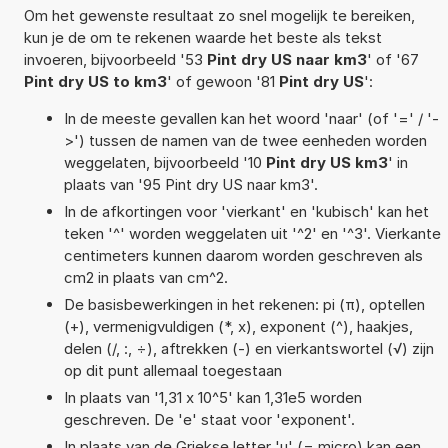
Om het gewenste resultaat zo snel mogelijk te bereiken,
kun je de om te rekenen waarde het beste als tekst
invoeren, bijvoorbeeld '53
Pint dry US naar km3
' of '67
Pint dry US to km3
' of gewoon '81
Pint dry US
':
In de meeste gevallen kan het woord 'naar' (of '=' / '-
>') tussen de namen van de twee eenheden worden
weggelaten, bijvoorbeeld '10
Pint dry US km3
' in
plaats van '95 Pint dry US naar km3'.
In de afkortingen voor 'vierkant' en 'kubisch' kan het
teken '^' worden weggelaten uit '^2' en '^3'. Vierkante
centimeters kunnen daarom worden geschreven als
cm2 in plaats van cm^2.
De basisbewerkingen in het rekenen: pi (π), optellen
(+), vermenigvuldigen (*, x), exponent (^), haakjes,
delen (/, :, ÷), aftrekken (-) en vierkantswortel (√) zijn
op dit punt allemaal toegestaan
In plaats van '1,31 x 10^5' kan 1,31e5 worden
geschreven. De 'e' staat voor 'exponent'.
In plaats van de Griekse letter 'µ' (= micro) kan een