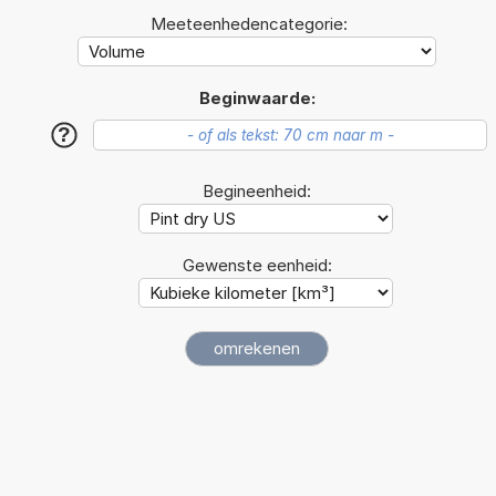
Meeteenhedencategorie:
Beginwaarde:
?
Begineenheid:
Gewenste eenheid: