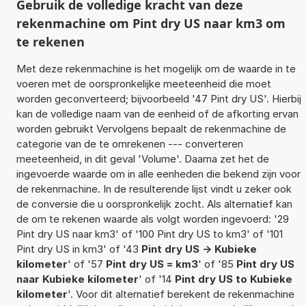
Gebruik de volledige kracht van deze
rekenmachine om Pint dry US naar km3 om
te rekenen
Met deze rekenmachine is het mogelijk om de waarde in te
voeren met de oorspronkelijke meeteenheid die moet
worden geconverteerd; bijvoorbeeld '47 Pint dry US'. Hierbij
kan de volledige naam van de eenheid of de afkorting ervan
worden gebruikt Vervolgens bepaalt de rekenmachine de
categorie van de te omrekenen --- converteren
meeteenheid, in dit geval 'Volume'. Daarna zet het de
ingevoerde waarde om in alle eenheden die bekend zijn voor
de rekenmachine. In de resulterende lijst vindt u zeker ook
de conversie die u oorspronkelijk zocht. Als alternatief kan
de om te rekenen waarde als volgt worden ingevoerd: '29
Pint dry US naar km3' of '100 Pint dry US to km3' of '101
Pint dry US in km3' of '43
Pint dry US -> Kubieke
kilometer
' of '57
Pint dry US = km3
' of '85
Pint dry US
naar Kubieke kilometer
' of '14
Pint dry US to Kubieke
kilometer
'. Voor dit alternatief berekent de rekenmachine