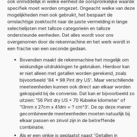
ook onmiddellijk in welke eenheid de oorspronkelijke waarde
specifiek moet worden omgezet. Ongeacht welke van deze
mogelijkheden men ook gebruikt, het bespaart de
omslachtige zoektocht naar de juiste vermelding in lange
selectielijsten met talloze categorieën en talloze
ondersteunde eenheden. Dat alles wordt voor ons
overgenomen door de rekenmachine en het werk wordt in
een fractie van een seconde gedaan.
Bovendien maakt de rekenmachine het mogelijk om
wiskundige uitdrukkingen te gebruiken. Hierdoor kan
er niet alleen met getallen worden gerekend, zoals
bijvoorbeeld '84 * 98 Pint dry US'. Maar verschillende
meeteenheden kunnen ook direct aan elkaar worden
gekoppeld bij de conversie. Dat kan er bijvoorbeeld zo
uitzien: '56 Pint dry US + 70 Kubieke kilometer' of
'13mm x 27cm x 41dm = ? cm^3'. De op deze manier
gecombineerde meeteenheden moeten natuurlijk bij
elkaar passen en zinvol zijn in de betreffende
combinatie.
Als er een vinkje is geplaatst naast 'Getallen in