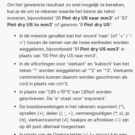
Om het gewenste resultaat zo snel mogelijk te bereiken,
kun je de om te rekenen waarde het beste als tekst
invoeren, bijvoorbeeld '26
Pint dry US naar mm3
' of '67
Pint dry US to mm3
' of gewoon '9
Pint dry US
':
In de meeste gevallen kan het woord 'naar' (of '=' / '-
>') tussen de namen van de twee eenheden worden
weggelaten, bijvoorbeeld '91
Pint dry US mm3
' in
plaats van '50 Pint dry US naar mm3'.
In de afkortingen voor 'vierkant' en 'kubisch' kan het
teken '^' worden weggelaten uit '^2' en '^3'. Vierkante
centimeters kunnen daarom worden geschreven als
cm2 in plaats van cm^2.
In plaats van '1,85 x 10^5' kan 1,85e5 worden
geschreven. De 'e' staat voor 'exponent'.
De basisbewerkingen in het rekenen: exponent (^),
optellen (+), delen (/, :, ÷), vermenigvuldigen (*, x), pi
(π), vierkantswortel (√), haakjes en aftrekken (-) zijn
op dit punt allemaal toegestaan
In plaats van de Griekse letter 'µ' (= micro) kan een