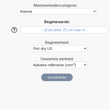
Meeteenhedencategorie:
Beginwaarde:
?
Begineenheid:
Gewenste eenheid: