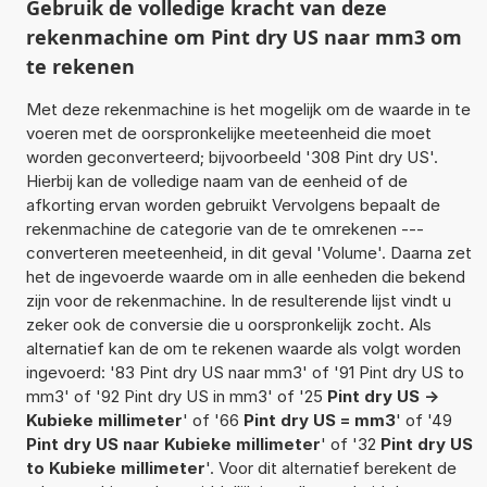
Gebruik de volledige kracht van deze
rekenmachine om Pint dry US naar mm3 om
te rekenen
Met deze rekenmachine is het mogelijk om de waarde in te
voeren met de oorspronkelijke meeteenheid die moet
worden geconverteerd; bijvoorbeeld '308 Pint dry US'.
Hierbij kan de volledige naam van de eenheid of de
afkorting ervan worden gebruikt Vervolgens bepaalt de
rekenmachine de categorie van de te omrekenen ---
converteren meeteenheid, in dit geval 'Volume'. Daarna zet
het de ingevoerde waarde om in alle eenheden die bekend
zijn voor de rekenmachine. In de resulterende lijst vindt u
zeker ook de conversie die u oorspronkelijk zocht. Als
alternatief kan de om te rekenen waarde als volgt worden
ingevoerd: '83 Pint dry US naar mm3' of '91 Pint dry US to
mm3' of '92 Pint dry US in mm3' of '25
Pint dry US ->
Kubieke millimeter
' of '66
Pint dry US = mm3
' of '49
Pint dry US naar Kubieke millimeter
' of '32
Pint dry US
to Kubieke millimeter
'. Voor dit alternatief berekent de