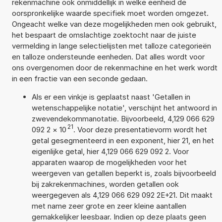
rekenmachine ook onmiddellijk in welke eenheid de
oorspronkelijke waarde specifiek moet worden omgezet.
Ongeacht welke van deze mogelijkheden men ook gebruikt,
het bespaart de omslachtige zoektocht naar de juiste
vermelding in lange selectielijsten met talloze categorieën
en talloze ondersteunde eenheden. Dat alles wordt voor
ons overgenomen door de rekenmachine en het werk wordt
in een fractie van een seconde gedaan.
Als er een vinkje is geplaatst naast 'Getallen in
wetenschappelijke notatie', verschijnt het antwoord in
zwevendekommanotatie. Bijvoorbeeld, 4,129 066 629
21
092 2
×
10
. Voor deze presentatievorm wordt het
getal gesegmenteerd in een exponent, hier 21, en het
eigenlijke getal, hier 4,129 066 629 092 2. Voor
apparaten waarop de mogelijkheden voor het
weergeven van getallen beperkt is, zoals bijvoorbeeld
bij zakrekenmachines, worden getallen ook
weergegeven als 4,129 066 629 092 2E+21. Dit maakt
met name zeer grote en zeer kleine aantallen
gemakkelijker leesbaar. Indien op deze plaats geen