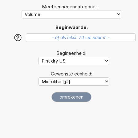
Meeteenhedencategorie:
Beginwaarde:
?
Begineenheid:
Gewenste eenheid: