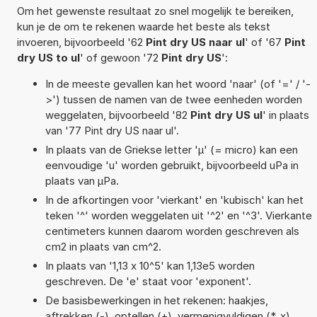
Om het gewenste resultaat zo snel mogelijk te bereiken,
kun je de om te rekenen waarde het beste als tekst
invoeren, bijvoorbeeld '62
Pint dry US naar ul
' of '67
Pint
dry US to ul
' of gewoon '72
Pint dry US
':
In de meeste gevallen kan het woord 'naar' (of '=' / '-
>') tussen de namen van de twee eenheden worden
weggelaten, bijvoorbeeld '82
Pint dry US ul
' in plaats
van '77 Pint dry US naar ul'.
In plaats van de Griekse letter 'µ' (= micro) kan een
eenvoudige 'u' worden gebruikt, bijvoorbeeld uPa in
plaats van µPa.
In de afkortingen voor 'vierkant' en 'kubisch' kan het
teken '^' worden weggelaten uit '^2' en '^3'. Vierkante
centimeters kunnen daarom worden geschreven als
cm2 in plaats van cm^2.
In plaats van '1,13 x 10^5' kan 1,13e5 worden
geschreven. De 'e' staat voor 'exponent'.
De basisbewerkingen in het rekenen: haakjes,
aftrekken (-), optellen (+), vermenigvuldigen (*, x),