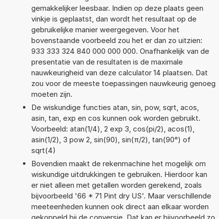
gemakkelijker leesbaar. Indien op deze plaats geen
vinkje is geplaatst, dan wordt het resultaat op de
gebruikelijke manier weergegeven. Voor het
bovenstaande voorbeeld zou het er dan zo uitzien:
933 333 324 840 000 000 000. Onafhankelijk van de
presentatie van de resultaten is de maximale
nauwkeurigheid van deze calculator 14 plaatsen. Dat
zou voor de meeste toepassingen nauwkeurig genoeg
moeten zijn.
De wiskundige functies atan, sin, pow, sqrt, acos,
asin, tan, exp en cos kunnen ook worden gebruikt.
Voorbeeld: atan(1/4), 2 exp 3, cos(pi/2), acos(1),
asin(1/2), 3 pow 2, sin(90), sin(π/2), tan(90°) of
sqrt(4)
Bovendien maakt de rekenmachine het mogelijk om
wiskundige uitdrukkingen te gebruiken. Hierdoor kan
er niet alleen met getallen worden gerekend, zoals
bijvoorbeeld '66 * 71 Pint dry US'. Maar verschillende
meeteenheden kunnen ook direct aan elkaar worden
gekoppeld bij de conversie. Dat kan er bijvoorbeeld zo