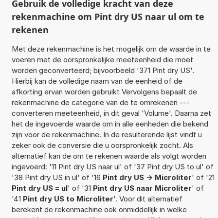
Gebruik de volledige kracht van deze
rekenmachine om Pint dry US naar ul om te
rekenen
Met deze rekenmachine is het mogelijk om de waarde in te
voeren met de oorspronkelijke meeteenheid die moet
worden geconverteerd; bijvoorbeeld '371 Pint dry US'.
Hierbij kan de volledige naam van de eenheid of de
afkorting ervan worden gebruikt Vervolgens bepaalt de
rekenmachine de categorie van de te omrekenen ---
converteren meeteenheid, in dit geval 'Volume'. Daarna zet
het de ingevoerde waarde om in alle eenheden die bekend
zijn voor de rekenmachine. In de resulterende lijst vindt u
zeker ook de conversie die u oorspronkelijk zocht. Als
alternatief kan de om te rekenen waarde als volgt worden
ingevoerd: '11 Pint dry US naar ul' of '37 Pint dry US to ul' of
'38 Pint dry US in ul' of '16
Pint dry US -> Microliter
' of '21
Pint dry US = ul
' of '31
Pint dry US naar Microliter
' of
'41
Pint dry US to Microliter
'. Voor dit alternatief
berekent de rekenmachine ook onmiddellijk in welke