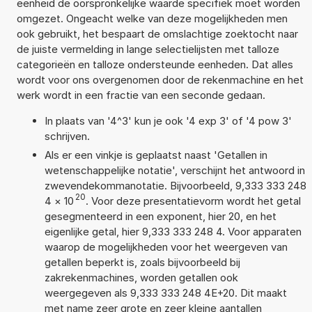
eenheid de oorspronkelijke waarde specifiek moet worden
omgezet. Ongeacht welke van deze mogelijkheden men
ook gebruikt, het bespaart de omslachtige zoektocht naar
de juiste vermelding in lange selectielijsten met talloze
categorieën en talloze ondersteunde eenheden. Dat alles
wordt voor ons overgenomen door de rekenmachine en het
werk wordt in een fractie van een seconde gedaan.
In plaats van '4^3' kun je ook '4 exp 3' of '4 pow 3'
schrijven.
Als er een vinkje is geplaatst naast 'Getallen in
wetenschappelijke notatie', verschijnt het antwoord in
zwevendekommanotatie. Bijvoorbeeld, 9,333 333 248
20
4
×
10
. Voor deze presentatievorm wordt het getal
gesegmenteerd in een exponent, hier 20, en het
eigenlijke getal, hier 9,333 333 248 4. Voor apparaten
waarop de mogelijkheden voor het weergeven van
getallen beperkt is, zoals bijvoorbeeld bij
zakrekenmachines, worden getallen ook
weergegeven als 9,333 333 248 4E+20. Dit maakt
met name zeer grote en zeer kleine aantallen