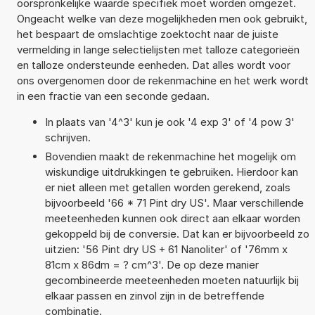
oorspronkelijke waarde specifiek moet worden omgezet.
Ongeacht welke van deze mogelijkheden men ook gebruikt,
het bespaart de omslachtige zoektocht naar de juiste
vermelding in lange selectielijsten met talloze categorieën
en talloze ondersteunde eenheden. Dat alles wordt voor
ons overgenomen door de rekenmachine en het werk wordt
in een fractie van een seconde gedaan.
In plaats van '4^3' kun je ook '4 exp 3' of '4 pow 3'
schrijven.
Bovendien maakt de rekenmachine het mogelijk om
wiskundige uitdrukkingen te gebruiken. Hierdoor kan
er niet alleen met getallen worden gerekend, zoals
bijvoorbeeld '66 * 71 Pint dry US'. Maar verschillende
meeteenheden kunnen ook direct aan elkaar worden
gekoppeld bij de conversie. Dat kan er bijvoorbeeld zo
uitzien: '56 Pint dry US + 61 Nanoliter' of '76mm x
81cm x 86dm = ? cm^3'. De op deze manier
gecombineerde meeteenheden moeten natuurlijk bij
elkaar passen en zinvol zijn in de betreffende
combinatie.