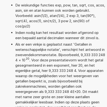
De wiskundige functies exp, pow, tan, sqrt, cos, acos,
asin, sin en atan kunnen ook worden gebruikt.
Voorbeeld: asin(1/2), atan(1/4), 2 exp 3, tan(90°),
sqrt(4), acos(1), sin(π/2), 3 pow 2, sin(90) of
cos(pi/2)
Indien nodig kan het resultaat worden afgerond op
een bepaald aantal decimalen wanneer dit zinvol is.
Als er een vinkje is geplaatst naast 'Getallen in
wetenschappelijke notatie', verschijnt het antwoord in
zwevendekommanotatie. Bijvoorbeeld, 9,333 333 248
20
4
×
10
. Voor deze presentatievorm wordt het getal
gesegmenteerd in een exponent, hier 20, en het
eigenlijke getal, hier 9,333 333 248 4. Voor apparaten
waarop de mogelijkheden voor het weergeven van
getallen beperkt is, zoals bijvoorbeeld bij
zakrekenmachines, worden getallen ook
weergegeven als 9,333 333 248 4E+20. Dit maakt
met name zeer grote en zeer kleine aantallen
gemakkelijker leesbaar. Indien op deze plaats geen