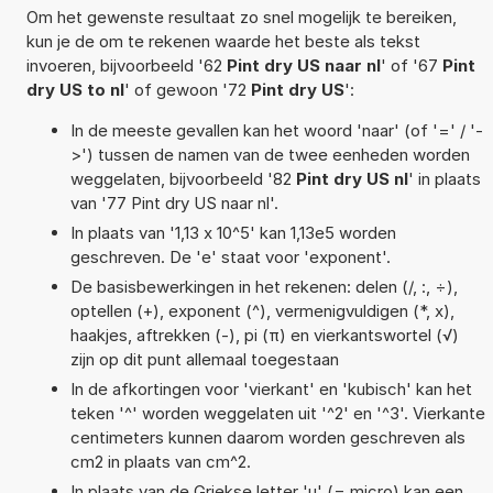
Om het gewenste resultaat zo snel mogelijk te bereiken,
kun je de om te rekenen waarde het beste als tekst
invoeren, bijvoorbeeld '62
Pint dry US naar nl
' of '67
Pint
dry US to nl
' of gewoon '72
Pint dry US
':
In de meeste gevallen kan het woord 'naar' (of '=' / '-
>') tussen de namen van de twee eenheden worden
weggelaten, bijvoorbeeld '82
Pint dry US nl
' in plaats
van '77 Pint dry US naar nl'.
In plaats van '1,13 x 10^5' kan 1,13e5 worden
geschreven. De 'e' staat voor 'exponent'.
De basisbewerkingen in het rekenen: delen (/, :, ÷),
optellen (+), exponent (^), vermenigvuldigen (*, x),
haakjes, aftrekken (-), pi (π) en vierkantswortel (√)
zijn op dit punt allemaal toegestaan
In de afkortingen voor 'vierkant' en 'kubisch' kan het
teken '^' worden weggelaten uit '^2' en '^3'. Vierkante
centimeters kunnen daarom worden geschreven als
cm2 in plaats van cm^2.
In plaats van de Griekse letter 'µ' (= micro) kan een