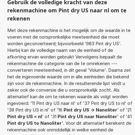
Gebruik de volledige kracht van deze
rekenmachine om Pint dry US naar nl om te
rekenen
Met deze rekenmachine is het mogelijk om de waarde in te
voeren met de oorspronkelijke meeteenheid die moet
worden geconverteerd; bijvoorbeeld '983 Pint dry US'.
Hierbij kan de volledige naam van de eenheid of de
afkorting ervan worden gebruikt Vervolgens bepaalt de
rekenmachine de categorie van de te omrekenen ---
converteren meeteenheid, in dit geval 'Volume'. Daarna zet
het de ingevoerde waarde om in alle eenheden die bekend
zijn voor de rekenmachine. In de resulterende lijst vindt u
zeker ook de conversie die u oorspronkelijk zocht. Als
alternatief kan de om te rekenen waarde als volgt worden
ingevoerd: '11 Pint dry US naar nl' of '37 Pint dry US to nl' of
'38 Pint dry US in nl' of '16
Pint dry US -> Nanoliter
' of '21
Pint dry US = nl
' of '31
Pint dry US naar Nanoliter
' of '41
Pint dry US to Nanoliter
'. Voor dit alternatief berekent de
rekenmachine ook onmiddellijk in welke eenheid de