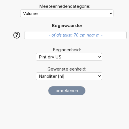
Meeteenhedencategorie:
Beginwaarde:
?
Begineenheid:
Gewenste eenheid: