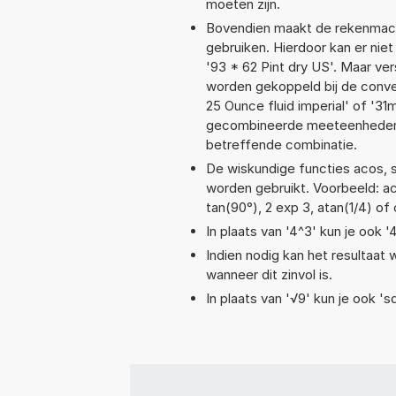
moeten zijn.
Bovendien maakt de rekenmachi
gebruiken. Hierdoor kan er nie
'93 * 62 Pint dry US'. Maar ve
worden gekoppeld bij de convers
25 Ounce fluid imperial' of '
gecombineerde meeteenheden moe
betreffende combinatie.
De wiskundige functies acos, si
worden gebruikt. Voorbeeld: acos
tan(90°), 2 exp 3, atan(1/4) of 
In plaats van '4^3' kun je ook '
Indien nodig kan het resultaat
wanneer dit zinvol is.
In plaats van '√9' kun je ook 'sq