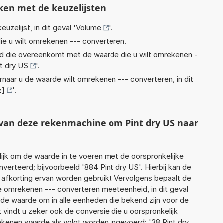
ken met de keuzelijsten
euzelijst, in dit geval '
Volume
'.
ie u wilt omrekenen --- converteren.
eid die overeenkomt met de waarde die u wilt omrekenen -
nt dry US
'.
rnaar u de waarde wilt omrekenen --- converteren, in dit
z]
'.
t van deze rekenmachine om Pint dry US naar
jk om de waarde in te voeren met de oorspronkelijke
rteerd; bijvoorbeeld '884 Pint dry US'. Hierbij kan de
 afkorting ervan worden gebruikt Vervolgens bepaalt de
 omrekenen --- converteren meeteenheid, in dit geval
rde waarde om in alle eenheden die bekend zijn voor de
t vindt u zeker ook de conversie die u oorspronkelijk
rekenen waarde als volgt worden ingevoerd: '38 Pint dry