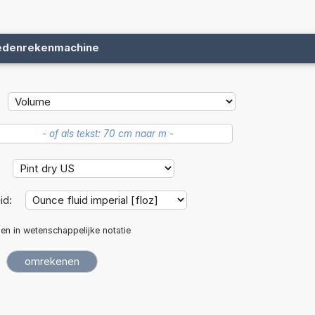
edenrekenmachine
:
id:
len in wetenschappelijke notatie