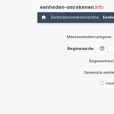
eenheden-omrekenen
.info
Eenhedenomrekenmachine
Eenh
Meeteenhedencategorie:
Beginwaarde:
?
Begineenheid
Gewenste eenhe
Getal