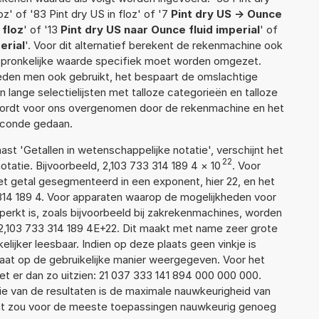
oz' of '83 Pint dry US in floz' of '7
Pint dry US -> Ounce
 floz
' of '13
Pint dry US naar Ounce fluid imperial
' of
erial
'. Voor dit alternatief berekent de rekenmachine ook
rspronkelijke waarde specifiek moet worden omgezet.
den men ook gebruikt, het bespaart de omslachtige
n lange selectielijsten met talloze categorieën en talloze
wordt voor ons overgenomen door de rekenmachine en het
econde gedaan.
aast 'Getallen in wetenschappelijke notatie', verschijnt het
22
tie. Bijvoorbeeld, 2,103 733 314 189 4
×
10
. Voor
t getal gesegmenteerd in een exponent, hier 22, en het
3 314 189 4. Voor apparaten waarop de mogelijkheden voor
erkt is, zoals bijvoorbeeld bij zakrekenmachines, worden
2,103 733 314 189 4E+22. Dit maakt met name zeer grote
elijker leesbaar. Indien op deze plaats geen vinkje is
taat op de gebruikelijke manier weergegeven. Voor het
t er dan zo uitzien: 21 037 333 141 894 000 000 000.
ie van de resultaten is de maximale nauwkeurigheid van
Dat zou voor de meeste toepassingen nauwkeurig genoeg