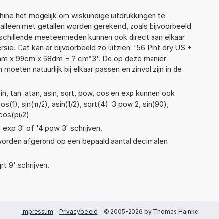
ne het mogelijk om wiskundige uitdrukkingen te
t alleen met getallen worden gerekend, zoals bijvoorbeeld
rschillende meeteenheden kunnen ook direct aan elkaar
ie. Dat kan er bijvoorbeeld zo uitzien: '56 Pint dry US +
31mm x 99cm x 68dm = ? cm^3'. De op deze manier
ten natuurlijk bij elkaar passen en zinvol zijn in de
n, tan, atan, asin, sqrt, pow, cos en exp kunnen ook
(1), sin(π/2), asin(1/2), sqrt(4), 3 pow 2, sin(90),
cos(pi/2)
4 exp 3' of '4 pow 3' schrijven.
 worden afgerond op een bepaald aantal decimalen
rt 9' schrijven.
Impressum
-
Privacybeleid
- © 2005-2026 by Thomas Hainke