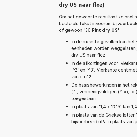
dry US naar floz)
Om het gewenste resultaat zo snel m
beste als tekst invoeren, bijvoorbee
of gewoon '36
Pint dry US
':
In de meeste gevallen kan het 
eenheden worden weggelaten, 
dry US naar floz'.
In de afkortingen voor 'vierkan
'^2' en '^3'. Vierkante centim
van cm^2.
De basisbewerkingen in het reke
(^), vermenigvuldigen (*, x), pi
toegestaan
In plaats van '1,4 x 10^5' kan 
In plaats van de Griekse letter
bijvoorbeeld uPa in plaats van 