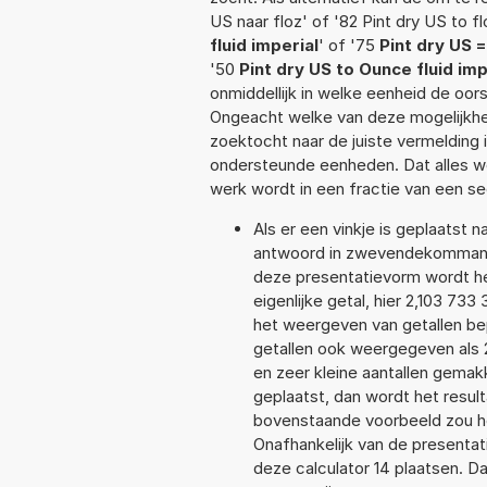
US naar floz' of '82 Pint dry US to fl
fluid imperial
' of '75
Pint dry US =
'50
Pint dry US to Ounce fluid imp
onmiddellijk in welke eenheid de oo
Ongeacht welke van deze mogelijkhe
zoektocht naar de juiste vermelding i
ondersteunde eenheden. Dat alles 
werk wordt in een fractie van een s
Als er een vinkje is geplaatst n
antwoord in zwevendekommanota
deze presentatievorm wordt he
eigenlijke getal, hier 2,103 73
het weergeven van getallen bep
getallen ook weergegeven als 
en zeer kleine aantallen gemakk
geplaatst, dan wordt het resul
bovenstaande voorbeeld zou he
Onafhankelijk van de presentat
deze calculator 14 plaatsen. 