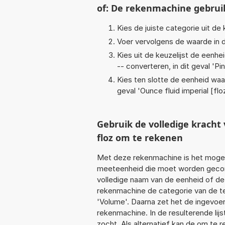
of: De rekenmachine gebrui
Kies de juiste categorie uit de k
Voer vervolgens de waarde in d
Kies uit de keuzelijst de eenh
-- converteren, in dit geval '
Pi
Kies ten slotte de eenheid waa
geval '
Ounce fluid imperial [flo
Gebruik de volledige krach
floz om te rekenen
Met deze rekenmachine is het mogeli
meeteenheid die moet worden geconve
volledige naam van de eenheid of de
rekenmachine de categorie van de te
'Volume'. Daarna zet het de ingevoe
rekenmachine. In de resulterende lijs
zocht. Als alternatief kan de om te 