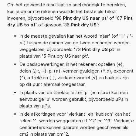
Om het gewenste resultaat zo snel mogelijk te bereiken,
kun je de om te rekenen waarde het beste als tekst
invoeren, bijvoorbeeld '98
Pint dry US naar pt
' of '67
Pint
dry US to pt
' of gewoon '36
Pint dry US
':
In de meeste gevallen kan het woord 'naar' (of '=' / '-
>') tussen de namen van de twee eenheden worden
weggelaten, bijvoorbeeld '73
Pint dry US pt
' in
plaats van '5 Pint dry US naar pt'.
De basisbewerkingen in het rekenen: optellen (+),
delen (/, :, ÷), pi (π), vermenigvuldigen (*, x), exponent
(^), aftrekken (-), vierkantswortel (√) en haakjes zijn
op dit punt allemaal toegestaan
In plaats van de Griekse letter 'µ' (= micro) kan een
eenvoudige 'u' worden gebruikt, bijvoorbeeld uPa in
plaats van µPa.
In de afkortingen voor 'vierkant' en 'kubisch' kan het
teken '^' worden weggelaten uit '^2' en '^3'. Vierkante
centimeters kunnen daarom worden geschreven als
cm2 in plaats van cm^2.