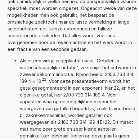
ook onmiddellijk in welke eenheid de oorspronkelijke waarde
specifiek moet worden omgezet. Ongeacht welke van deze
mogelijkheden men ook gebruikt, het bespaart de
omslachtige zoektocht naar de juiste vermelding in lange
selectielijsten met talloze categorieën en talloze
ondersteunde eenheden. Dat alles wordt voor ons
overgenomen door de rekenmachine en het werk wordt in
een fractie van een seconde gedaan.
Als er een vinkje is geplaatst naast 'Getallen in
wetenschappelijke notatie', verschijnt het antwoord in
zwevendekommanotatie. Bijvoorbeeld, 2,103 733 314
22
189 4
×
10
. Voor deze presentatievorm wordt het
getal gesegmenteerd in een exponent, hier 22, en het
eigenlijke getal, hier 2,103 733 314 189 4. Voor
apparaten waarop de mogelijkheden voor het
weergeven van getallen beperkt is, zoals bijvoorbeeld
bij zakrekenmachines, worden getallen ook
weergegeven als 2,103 733 314 189 4E+22. Dit maakt
met name zeer grote en zeer kleine aantallen
gemakkelijker leesbaar. Indien op deze plaats geen