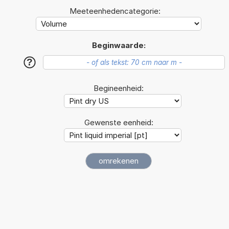
Meeteenhedencategorie:
Beginwaarde:
?
Begineenheid:
Gewenste eenheid: