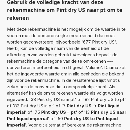
Gebruik de volledige kracht van deze
rekenmachine om Pint dry US naar pt om te
rekenen
Met deze rekenmachine is het mogelijk om de waarde in te
voeren met de oorspronkelijke meeteenheid die moet
worden geconverteerd; bijvoorbeeld '677 Pint dry US'.
Hierbij kan de volledige naam van de eenheid of de
afkorting ervan worden gebruikt Vervolgens bepaalt de
rekenmachine de categorie van de te omrekenen ---
converteren meeteenheid, in dit geval 'Volume'. Daarna zet
het de ingevoerde waarde om in alle eenheden die bekend
zijn voor de rekenmachine. In de resulterende lijst vindt u
zeker ook de conversie die u oorspronkelijk zocht. Als
alternatief kan de om te rekenen waarde als volgt worden
ingevoerd: '38 Pint dry US naar pt' of '82 Pint dry US to pt'
of '83 Pint dry US in pt' of '7
Pint dry US -> Pint liquid
imperial
' of '75
Pint dry US = pt
' of '13
Pint dry US naar
Pint liquid imperial
' of '50
Pint dry US to Pint liquid
imperial
'. Voor dit alternatief berekent de rekenmachine