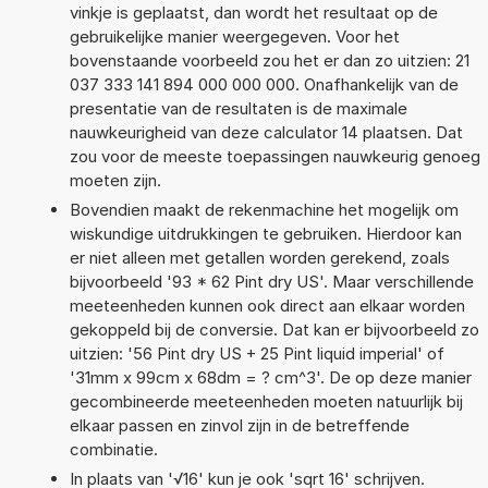
vinkje is geplaatst, dan wordt het resultaat op de
gebruikelijke manier weergegeven. Voor het
bovenstaande voorbeeld zou het er dan zo uitzien: 21
037 333 141 894 000 000 000. Onafhankelijk van de
presentatie van de resultaten is de maximale
nauwkeurigheid van deze calculator 14 plaatsen. Dat
zou voor de meeste toepassingen nauwkeurig genoeg
moeten zijn.
Bovendien maakt de rekenmachine het mogelijk om
wiskundige uitdrukkingen te gebruiken. Hierdoor kan
er niet alleen met getallen worden gerekend, zoals
bijvoorbeeld '93 * 62 Pint dry US'. Maar verschillende
meeteenheden kunnen ook direct aan elkaar worden
gekoppeld bij de conversie. Dat kan er bijvoorbeeld zo
uitzien: '56 Pint dry US + 25 Pint liquid imperial' of
'31mm x 99cm x 68dm = ? cm^3'. De op deze manier
gecombineerde meeteenheden moeten natuurlijk bij
elkaar passen en zinvol zijn in de betreffende
combinatie.
In plaats van '√16' kun je ook 'sqrt 16' schrijven.