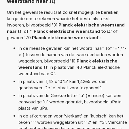
weerstand naar Ω)
Om het gewenste resultaat zo snel mogelijk te bereiken,
kun je de om te rekenen waarde het beste als tekst
invoeren, bijvoorbeeld '31
Planck elektrische weerstand
naar Ω
' of '1
Planck elektrische weerstand to Ω
' of
gewoon '70
Planck elektrische weerstand
':
In de meeste gevallen kan het woord 'naar' (of '=' / '-
>') tussen de namen van de twee eenheden worden
weggelaten, bijvoorbeeld '10
Planck elektrische
weerstand Ω
' in plaats van '40 Planck elektrische
weerstand naar Ω'.
In plaats van '1,42 x 10^5' kan 1,42e5 worden
geschreven. De 'e' staat voor 'exponent'.
In plaats van de Griekse letter 'µ' (= micro) kan een
eenvoudige 'u' worden gebruikt, bijvoorbeeld uPa in
plaats van µPa.
In de afkortingen voor 'vierkant' en 'kubisch' kan het
teken '^' worden weggelaten uit '^2' en '^3'. Vierkante
centimeters kunnen daarom worden geschreven als