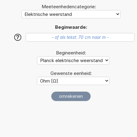
Meeteenhedencategorie:
Beginwaarde:
?
Begineenheid:
Gewenste eenheid: