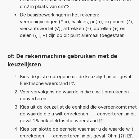
cm2 in plaats van cm^2.
De basisbewerkingen in het rekenen:
vermenigvuldigen (*, x), haakjes, pi (π), exponent (^),
vierkantswortel (√), aftrekken (-), optellen (+) en
delen (/, :, ÷) zijn op dit punt allemaal toegestaan
of: De rekenmachine gebruiken met de
keuzelijsten
Kies de juiste categorie uit de keuzelijst, in dit geval '
Elektrische weerstand
'.
Voer vervolgens de waarde in die u wilt omrekenen ---
converteren.
Kies uit de keuzelijst de eenheid die overeenkomt met
de waarde die u wilt omrekenen --- converteren, in dit
geval '
Planck elektrische weerstand
'.
Kies ten slotte de eenheid waarnaar u de waarde wilt
omrekenen --- converteren, in dit geval '
Ohm [Ω]
'.