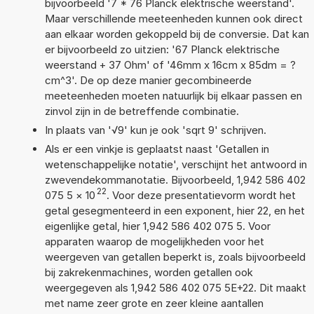
bijvoorbeeld '7 * 76 Planck elektrische weerstand'.
Maar verschillende meeteenheden kunnen ook direct
aan elkaar worden gekoppeld bij de conversie. Dat kan
er bijvoorbeeld zo uitzien: '67 Planck elektrische
weerstand + 37 Ohm' of '46mm x 16cm x 85dm = ?
cm^3'. De op deze manier gecombineerde
meeteenheden moeten natuurlijk bij elkaar passen en
zinvol zijn in de betreffende combinatie.
In plaats van '√9' kun je ook 'sqrt 9' schrijven.
Als er een vinkje is geplaatst naast 'Getallen in
wetenschappelijke notatie', verschijnt het antwoord in
zwevendekommanotatie. Bijvoorbeeld, 1,942 586 402
22
075 5
×
10
. Voor deze presentatievorm wordt het
getal gesegmenteerd in een exponent, hier 22, en het
eigenlijke getal, hier 1,942 586 402 075 5. Voor
apparaten waarop de mogelijkheden voor het
weergeven van getallen beperkt is, zoals bijvoorbeeld
bij zakrekenmachines, worden getallen ook
weergegeven als 1,942 586 402 075 5E+22. Dit maakt
met name zeer grote en zeer kleine aantallen