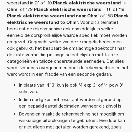
weerstand in Ω' of '10
Planck elektrische weerstand ->
Ohm
' of '79
Planck elektrische weerstand = Ω
' of '19
Planck elektrische weerstand naar Ohm
' of '58
Planck
elektrische weerstand to Ohm
'. Voor dit alternatief
berekent de rekenmachine ook onmiddellijk in welke
eenheid de oorspronkelijke waarde specifiek moet worden
omgezet. Ongeacht welke van deze mogelijkheden men
ook gebruikt, het bespaart de omslachtige zoektocht naar
de juiste vermelding in lange selectielijsten met talloze
categorieën en talloze ondersteunde eenheden. Dat alles
wordt voor ons overgenomen door de rekenmachine en het
werk wordt in een fractie van een seconde gedaan.
In plaats van '4^3' kun je ook '4 exp 3' of '4 pow 3'
schrijven.
Indien nodig kan het resultaat worden afgerond op
een bepaald aantal decimalen wanneer dit zinvol is.
Bovendien maakt de rekenmachine het mogelijk om
wiskundige uitdrukkingen te gebruiken. Hierdoor kan
er niet alleen met getallen worden gerekend, zoals