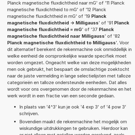
Planck magnetische fluxdichtheid naar mG' of '11 Planck
magnetische fluxdichtheid to mG' of '12 Planck
magnetische fluxdichtheid in mG' of '19
Planck
magnetische fluxdichtheid -> Milligauss
' of '91
Planck
magnetische fluxdichtheid = mG
' of '37
Planck
magnetische fluxdichtheid naar Milligauss
' of '82
Planck magnetische fluxdichtheid to Milligauss
'. Voor
dit alternatief berekent de rekenmachine ook onmiddellijk in
welke eenheid de oorspronkelijke waarde specifiek moet
worden omgezet. Ongeacht welke van deze mogelijkheden
men ook gebruikt, het bespaart de omslachtige zoektocht
naar de juiste vermelding in lange selectielijsten met talloze
categorieën en talloze ondersteunde eenheden. Dat alles
wordt voor ons overgenomen door de rekenmachine en het
werk wordt in een fractie van een seconde gedaan.
In plaats van '4^3' kun je ook '4 exp 3' of '4 pow 3'
schrijven.
Bovendien maakt de rekenmachine het mogelijk om
wiskundige uitdrukkingen te gebruiken. Hierdoor kan
er niet alleen met getallen worden gerekend, zoals