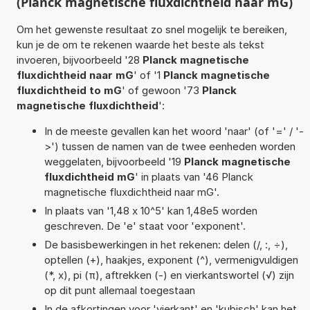
(Planck magnetische fluxdichtheid naar mG)
Om het gewenste resultaat zo snel mogelijk te bereiken,
kun je de om te rekenen waarde het beste als tekst
invoeren, bijvoorbeeld '28
Planck magnetische
fluxdichtheid naar mG
' of '1
Planck magnetische
fluxdichtheid to mG
' of gewoon '73
Planck
magnetische fluxdichtheid
':
In de meeste gevallen kan het woord 'naar' (of '=' / '-
>') tussen de namen van de twee eenheden worden
weggelaten, bijvoorbeeld '19
Planck magnetische
fluxdichtheid mG
' in plaats van '46 Planck
magnetische fluxdichtheid naar mG'.
In plaats van '1,48 x 10^5' kan 1,48e5 worden
geschreven. De 'e' staat voor 'exponent'.
De basisbewerkingen in het rekenen: delen (/, :, ÷),
optellen (+), haakjes, exponent (^), vermenigvuldigen
(*, x), pi (π), aftrekken (-) en vierkantswortel (√) zijn
op dit punt allemaal toegestaan
In de afkortingen voor 'vierkant' en 'kubisch' kan het