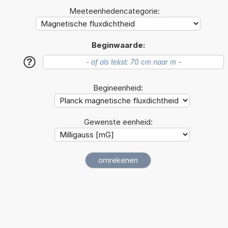
Meeteenhedencategorie:
Beginwaarde:
?
Begineenheid:
Gewenste eenheid: