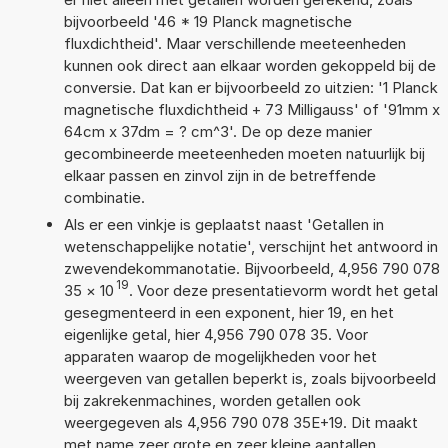
bijvoorbeeld '46 * 19 Planck magnetische
fluxdichtheid'. Maar verschillende meeteenheden
kunnen ook direct aan elkaar worden gekoppeld bij de
conversie. Dat kan er bijvoorbeeld zo uitzien: '1 Planck
magnetische fluxdichtheid + 73 Milligauss' of '91mm x
64cm x 37dm = ? cm^3'. De op deze manier
gecombineerde meeteenheden moeten natuurlijk bij
elkaar passen en zinvol zijn in de betreffende
combinatie.
Als er een vinkje is geplaatst naast 'Getallen in
wetenschappelijke notatie', verschijnt het antwoord in
zwevendekommanotatie. Bijvoorbeeld, 4,956 790 078
19
35
×
10
. Voor deze presentatievorm wordt het getal
gesegmenteerd in een exponent, hier 19, en het
eigenlijke getal, hier 4,956 790 078 35. Voor
apparaten waarop de mogelijkheden voor het
weergeven van getallen beperkt is, zoals bijvoorbeeld
bij zakrekenmachines, worden getallen ook
weergegeven als 4,956 790 078 35E+19. Dit maakt
met name zeer grote en zeer kleine aantallen